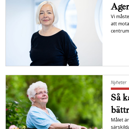
Ager
Vi måste
att mota
centrum
Nyheter
Så ka
bätt
Målet är 
särskil