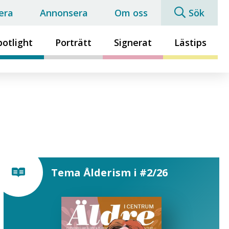
era
Annonsera
Om oss
Sök
potlight
Porträtt
Signerat
Lästips
Tema Ålderism i #2/26