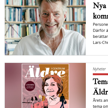
Nya 
komm
Persone
Därför ä
berättar
Lars-Chr
Nyheter
Tema
Äldr
Årets an
tema om 