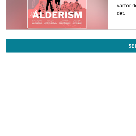
varför d
det.
SE