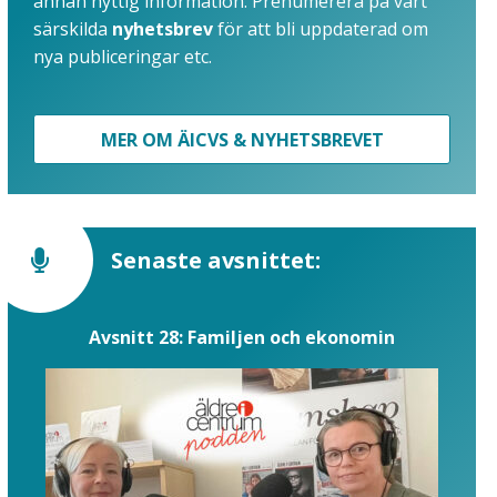
annan nyttig information. Prenumerera på vårt
särskilda
nyhetsbrev
för att bli uppdaterad om
nya publiceringar etc.
MER OM ÄICVS & NYHETSBREVET
Senaste avsnittet:
Avsnitt 28: Familjen och ekonomin