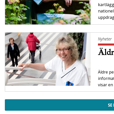
kartläg
nationel
uppdrag”
Nyheter
Äldr
Äldre per
informa
visar en
SE