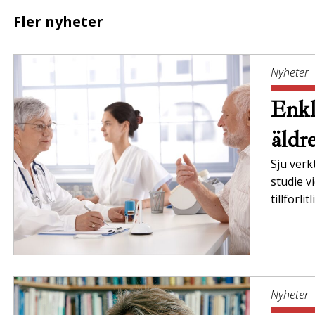
Fler nyheter
Nyheter
Enkl
äldr
Sju verk
studie v
tillförl
Nyheter