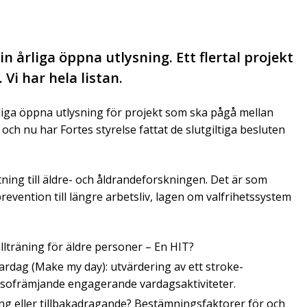
n årliga öppna utlysning. Ett flertal projekt
Vi har hela listan.
liga öppna utlysning för projekt som ska pågå mellan
ch nu har Fortes styrelse fattat de slutgiltiga besluten
ytning till äldre- och åldrandeforskningen. Det är som
revention till längre arbetsliv, lagen om valfrihetssystem
llträning för äldre personer – En HIT?
vardag (Make my day): utvärdering av ett stroke-
sofrämjande engagerande vardagsaktiviteter.
g eller tillbakadragande? Bestämningsfaktorer för och