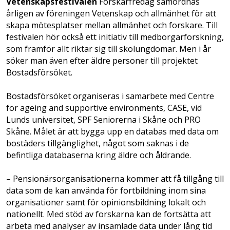
Vetenskapsfestivalen
Forskarfredag samordnas
årligen av föreningen Vetenskap och allmänhet för att
skapa mötesplatser mellan allmänhet och forskare. Till
festivalen hör också ett initiativ till medborgarforskning,
som framför allt riktar sig till skolungdomar. Men i år
söker man även efter äldre personer till projektet
Bostadsförsöket.
Bostadsförsöket organiseras i samarbete med Centre
for ageing and supportive environments, CASE, vid
Lunds universitet, SPF Seniorerna i Skåne och PRO
Skåne. Målet är att bygga upp en databas med data om
bostäders tillgänglighet, något som saknas i de
befintliga databaserna kring äldre och åldrande.
– Pensionärsorganisationerna kommer att få tillgång till
data som de kan använda för fortbildning inom sina
organisationer samt för opinionsbildning lokalt och
nationellt. Med stöd av forskarna kan de fortsätta att
arbeta med analyser av insamlade data under lång tid