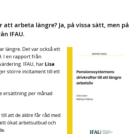
att arbeta längre? Ja, på vissa sätt, men på
rån IFAU.
r längre. Det var också ett
 I en rapport från
värdering. IFAU, har
Lisa
r större incitament till ett
gre ersättning per månad
ill att de äldre får råd med
ll ett ökat arbetsutbud och
de.