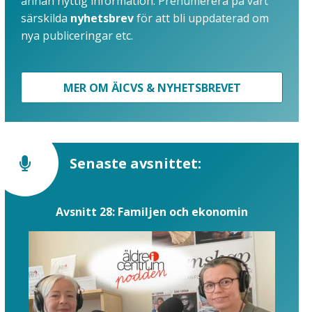
annan nyttig information. Prenumerera på vårt
särskilda
nyhetsbrev
för att bli uppdaterad om
nya publiceringar etc.
MER OM ÄICVS & NYHETSBREVET
Senaste avsnittet:
Avsnitt 28: Familjen och ekonomin