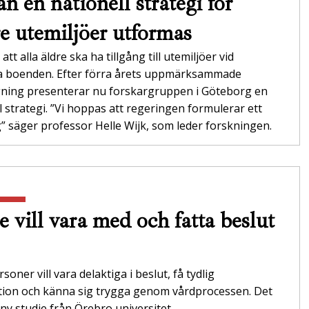
n en nationell strategi för
re utemiljöer utformas
att alla äldre ska ha tillgång till utemiljöer vid
da boenden. Efter förra årets uppmärksammade
gning presenterar nu forskargruppen i Göteborg en
l strategi. ”Vi hoppas att regeringen formulerar ett
 säger professor Helle Wijk, som leder forskningen.
e vill vara med och fatta beslut
soner vill vara delaktiga i beslut, få tydlig
tion och känna sig trygga genom vårdprocessen. Det
 ny studie från Örebro universitet.