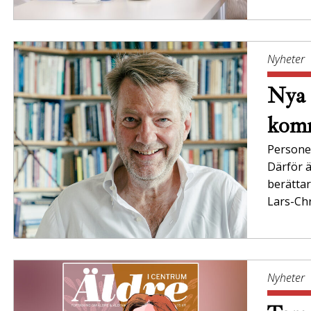
Nyheter
Nya 
komm
Persone
Därför ä
berättar
Lars-Chr
Nyheter