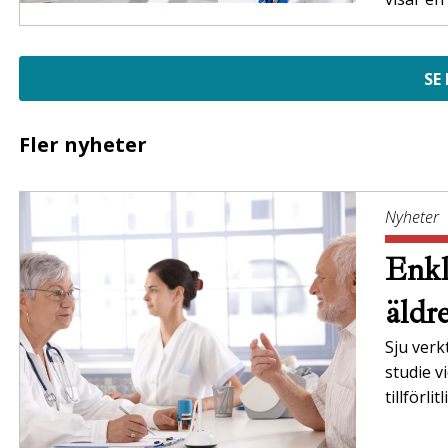
SE
Fler nyheter
Nyheter
Enkl
äldr
Sju verk
studie v
tillförl