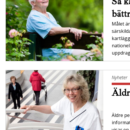
Så ka
bätt
Målet är 
särskil
kartläg
nationel
uppdrag”
Nyheter
Äldr
Äldre per
informa
visar en