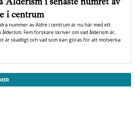
 Ålderism i senaste numret av
e i centrum
dra nummer av Äldre i centrum är nu här med ett
ålderism. Fem forskare skriver om vad ålderism är,
et är skadligt och vad som kan göras för att motverka
 MER