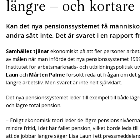
längre – och kortare
Kan det nya pensionssystemet få människor 
andra sätt inte. Det är svaret i en rapport f
Samhället tjänar
ekonomiskt på att fler personer arbeta
av målen när man införde det nya pensionssystemet 1999.
Institutet för arbetsmarknads- och utbildningspolitisk ut
Laun
och
Mårten Palme
försökt reda ut frågan om det ge
längre arbetsliv. Men svaret är inte helt självklart.
Det nya pensionssystemet leder till exempel till både lä
och lägre total pension.
– Enligt ekonomisk teori leder de lägre pensionsnivåerna t
mindre fritid, i det här fallet pension, vilket borde leda ti
att de jobbar längre säger Lisa Laun i ett pressmeddelan