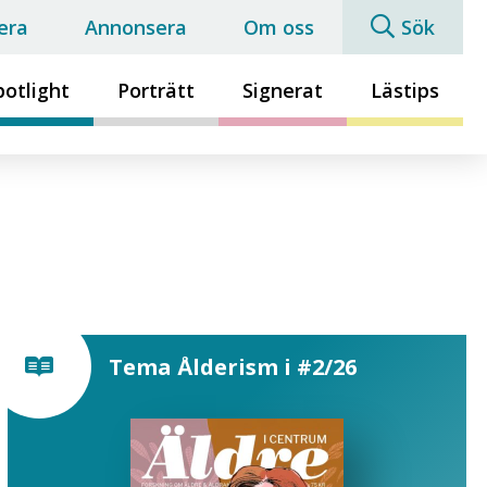
era
Annonsera
Om oss
Sök
potlight
Porträtt
Signerat
Lästips
Tema Ålderism i #2/26