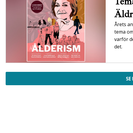
Tema
Äldr
Årets an
tema om 
varför d
det.
SE