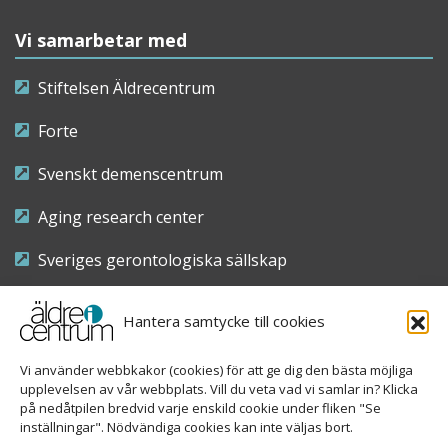
Vi samarbetar med
Stiftelsen Äldrecentrum
Forte
Svenskt demenscentrum
Aging research center
Sveriges gerontologiska sällskap
Riksföreningen för sjuksköterskor inom äldre- och
Hantera samtycke till cookies
demensvård
Vi använder webbkakor (cookies) för att ge dig den bästa möjliga
Nationellt kompetenscentrum anhöriga
upplevelsen av vår webbplats. Vill du veta vad vi samlar in? Klicka
på nedåtpilen bredvid varje enskild cookie under fliken "Se
inställningar". Nödvändiga cookies kan inte väljas bort.