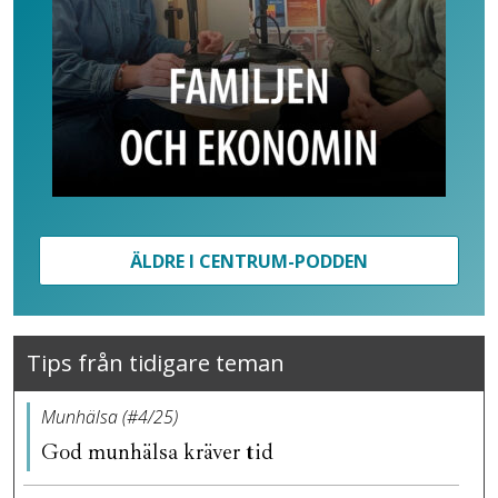
ÄLDRE I CENTRUM-PODDEN
Tips från tidigare teman
Munhälsa (#4/25)
God munhälsa kräver tid