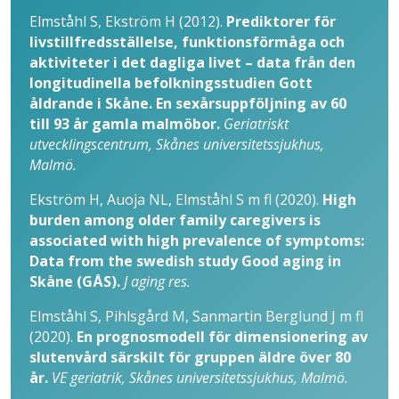
Elmståhl S, Ekström H (2012).
Prediktorer för
livstillfredsställelse, funktionsförmåga och
aktiviteter i det dagliga livet – data från den
longitudinella befolkningsstudien Gott
åldrande i Skåne. En sexårsuppföljning av 60
till 93 år gamla malmöbor.
Geriatriskt
utvecklingscentrum, Skånes universitetssjukhus,
Malmö.
Ekström H, Auoja NL, Elmståhl S m fl (2020).
High
burden among older family caregivers is
associated with high prevalence of symptoms:
Data from the swedish study Good aging in
Skåne (GÅS).
J aging res.
Elmståhl S, Pihlsgård M, Sanmartin Berglund J m fl
(2020).
En prognosmodell för dimensionering av
slutenvård särskilt för gruppen äldre över 80
år.
VE geriatrik, Skånes universitetssjukhus, Malmö.