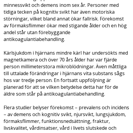
minnessvikt och demens inom sex år. Personer med
tidiga tecken på kognitiv svikt har även motoriska
störningar, vilket bland annat ökar fallrisk. Förekomst
av förmaksflimmer ökar med stigande ålder och en hög
andel står utan förebyggande
antikoagulantiabehandling.
Kärlsjukdom i hjärnans mindre kärl har undersökts med
magnetkamera och över 70 års ålder har var fjärde
person millimeterstora mikroblödningar. Även måttliga
till uttalade förändringar i hjärnans vita substans sågs
hos var tredje person. En fortsatt uppföljning är
planerad för att se vilken betydelse detta har för de
äldre som står på antikoagulantiabehandling.
Flera studier belyser förekomst – prevalens och incidens
– av demens och kognitiv svikt, njursvikt, lungsjukdom,
förmaksflimmer, funktionsnedsättning, fraktur,
livskvalitet, vård­insatser, vård i livets slutskede och