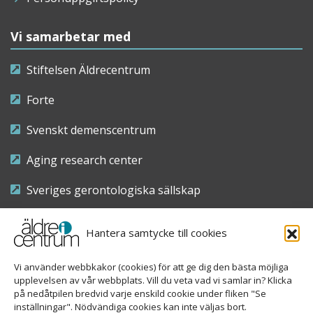
Vi samarbetar med
Stiftelsen Äldrecentrum
Forte
Svenskt demenscentrum
Aging research center
Sveriges gerontologiska sällskap
Riksföreningen för sjuksköterskor inom äldre- och
Hantera samtycke till cookies
demensvård
Vi använder webbkakor (cookies) för att ge dig den bästa möjliga
Nationellt kompetenscentrum anhöriga
upplevelsen av vår webbplats. Vill du veta vad vi samlar in? Klicka
på nedåtpilen bredvid varje enskild cookie under fliken "Se
inställningar". Nödvändiga cookies kan inte väljas bort.