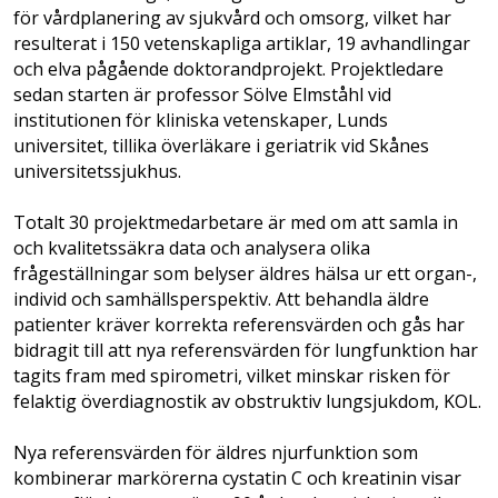
för vårdplanering av sjukvård och omsorg, vilket har
resulterat i 150 vetenskapliga artiklar, 19 avhandlingar
och elva pågående doktorandprojekt. Projektledare
sedan starten är professor Sölve Elmståhl vid
institutionen för kliniska vetenskaper, Lunds
universitet, tillika överläkare i geriatrik vid Skånes
universitetssjukhus.
Totalt 30 projektmedarbetare är med om att samla in
och kvalitetssäkra data och analysera olika
frågeställningar som belyser äldres hälsa ur ett organ-,
individ och samhällsperspektiv. Att behandla äldre
patienter kräver korrekta referensvärden och gås har
bidragit till att nya referensvärden för lungfunktion har
tagits fram med spirometri, vilket minskar risken för
felaktig överdiagnostik av obstruktiv lungsjukdom, KOL.
Nya referensvärden för äldres njurfunktion som
kombinerar markörerna cystatin C och kreatinin visar