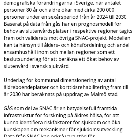
demografiska förändringarna i Sverige, när antalet
personer 80 år och äldre ökar med cirka 200 000
personer under en sexårsperiod från år 2024 till 2030.
Baserat på data från gås har en prognosmodell för
behov av slutenvårdsplatser i respektive regioner tagits
fram och validerats mot övriga SNAC-projekt. Modellen
kan ta hänsyn till ålders- och könsfördelning och andel
ensamhushåll inom och mellan regioner som ett
beslutsunderlag för att beräkna ett ökat behov av
slutenvård i svensk sjukvård.
Underlag för kommunal dimensionering av antal
äldreboendeplatser och korttidsrehabilitering fram till
år 2030 har beräknats på uppdrag av Malmö stad.
GÅS som del av SNAC är en betydelsefull framtida
infrastruktur för forskning på äldres hälsa, för att
kunna identifiera riskfaktorer för sjukdom och öka
kunskapen om mekanismer för sjukdomsutveckling.
Data från SNAC kan också vara stöd för