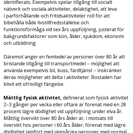
identifierats. Exempelvis spelar tillgång till socialt
nätverk och sociala aktiviteter, delaktighet, att leva
i parförhållande och fritidsaktiviteter roll för att
bibehålla både livstillfredsställelse och
funktionsförmåga vid sex års uppföljning, justerat för
bakgrundsfaktorer som kön, ålder, sjukdom, ekonomi
och utbildning.
Däremot anger en femtedel av personer över 80 år att
bristande tillgång till transportmedel – möjlighet att
använda exempelvis bil, buss, färdtjänst – inskränker
deras möjligheter att delta i aktiviteter. Bostaden har
blivit ett ofrivilligt fängelse.
Måttlig fysisk aktivitet,
definierat som fysisk aktivitet
2–3 gånger per vecka eller oftare är förenat med en 28
procent lägre dödlighet vid uppföljning under elva år.
Måttlig övervikt över 80 års ålder är, i motsats till
övervikt hos personer i 60 års ålder, förenat med lägre
dödlighet jämfört med jämnåriga personer med normal