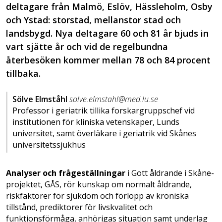
deltagare från Malmö, Eslöv, Hässleholm, Osby
och Ystad: storstad, mellanstor stad och
landsbygd. Nya deltagare 60 och 81 år bjuds in
vart sjätte år och vid de regelbundna
återbesöken kommer mellan 78 och 84 procent
tillbaka.
Sölve Elmståhl
solve.elmstahl@med.lu.se
Professor i geriatrik tillika forskargruppschef vid
institutionen för kliniska vetenskaper, Lunds
universitet, samt överläkare i geriatrik vid Skånes
universitetssjukhus
Analyser och frågeställningar
i Gott åldrande i Skåne-
projektet, GÅS, rör kunskap om normalt åldrande,
riskfaktorer för sjukdom och förlopp av kroniska
tillstånd, prediktorer för livskvalitet och
funktionsförmåga, anhörigas situation samt underlag