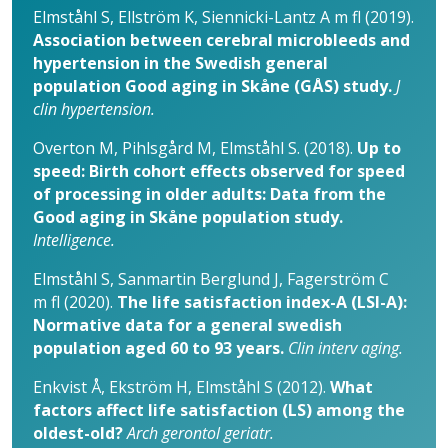
Elmståhl S, Ellström K, Siennicki-Lantz A m fl (2019).
Association between cerebral microbleeds and
hypertension in the Swedish general
population Good aging in Skåne (GÅS) study.
J
clin hypertension.
Overton M, Pihlsgård M, Elmståhl S. (2018).
Up to
speed: Birth cohort effects observed for speed
of processing in older adults: Data from the
Good aging in Skåne population study.
Intelligence.
Elmståhl S, Sanmartin Berglund J, Fagerström C
m fl (2020).
The life satisfaction index-A (LSI-A):
Normative data for a general swedish
population aged 60 to 93 years.
Clin interv aging.
Enkvist Å, Ekström H, Elmståhl S (2012).
What
factors affect life satisfaction (LS) among the
oldest-old?
Arch gerontol geriatr.