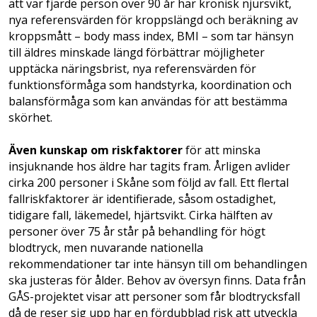
att var fjärde person över 90 år har kronisk njursvikt,
nya referensvärden för kroppslängd och beräkning av
kroppsmått – body mass index, BMI – som tar hänsyn
till äldres minskade längd förbättrar möjligheter
upptäcka näringsbrist, nya referensvärden för
funktionsförmåga som handstyrka, koordination och
balansförmåga som kan användas för att bestämma
skörhet.
Även kunskap om riskfaktorer
för att minska
insjuknande hos äldre har tagits fram. Årligen avlider
cirka 200 personer i Skåne som följd av fall. Ett flertal
fallriskfaktorer är identifierade, såsom ostadighet,
tidigare fall, läkemedel, hjärtsvikt. Cirka hälften av
personer över 75 år står på behandling för högt
blodtryck, men nuvarande nationella
rekommendationer tar inte hänsyn till om behandlingen
ska justeras för ålder. Behov av översyn finns. Data från
GÅS-projektet visar att personer som får blodtrycksfall
då de reser sig upp har en fördubblad risk att utveckla