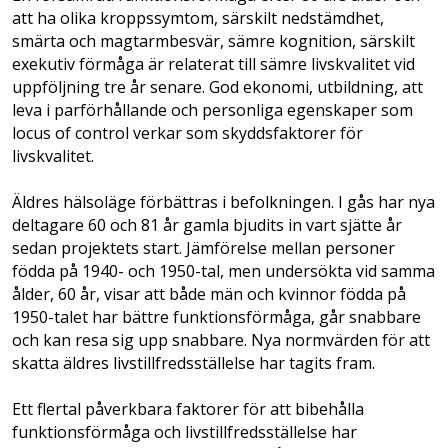
att ha olika kroppssymtom, särskilt nedstämdhet,
smärta och magtarmbesvär, sämre kognition, särskilt
exekutiv förmåga är relaterat till sämre livskvalitet vid
uppföljning tre år senare. God ekonomi, utbildning, att
leva i parförhållande och personliga egenskaper som
locus of control verkar som skyddsfaktorer för
livskvalitet.
Äldres hälsoläge förbättras i befolkningen. I gås har nya
deltagare 60 och 81 år gamla bjudits in vart sjätte år
sedan projektets start. Jämförelse mellan personer
födda på 1940- och 1950-tal, men undersökta vid samma
ålder, 60 år, visar att både män och kvinnor födda på
1950-talet har bättre funktionsförmåga, går snabbare
och kan resa sig upp snabbare. Nya normvärden för att
skatta äldres livstillfredsställelse har tagits fram.
Ett flertal påverkbara faktorer för att bibehålla
funktionsförmåga och livstillfredsställelse har