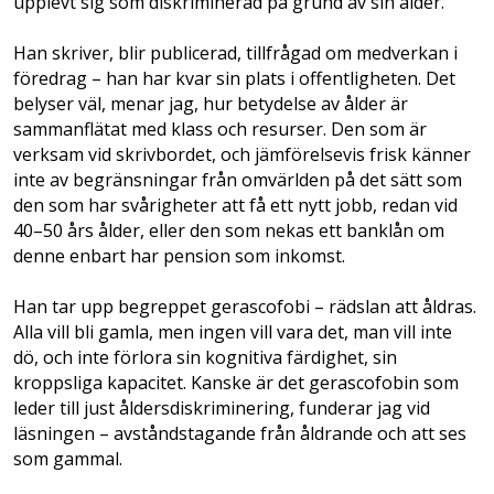
upplevt sig som diskriminerad på grund av sin ålder.
Han skriver, blir publicerad, tillfrågad om medverkan i
föredrag – han har kvar sin plats i offentligheten. Det
belyser väl, menar jag, hur betydelse av ålder är
sammanflätat med klass och resurser. Den som är
verksam vid skrivbordet, och jämförelsevis frisk känner
inte av begränsningar från omvärlden på det sätt som
den som har svårigheter att få ett nytt jobb, redan vid
40–50 års ålder, eller den som nekas ett banklån om
denne enbart har pension som inkomst.
Han tar upp begreppet gerascofobi – rädslan att åldras.
Alla vill bli gamla, men ingen vill vara det, man vill inte
dö, och inte förlora sin kognitiva färdighet, sin
kroppsliga kapacitet. Kanske är det gerascofobin som
leder till just åldersdiskriminering, funderar jag vid
läsningen – avståndstagande från åldrande och att ses
som gammal.