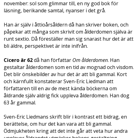
november: sol som glimmar till, en ny god bok för
läsning, berikande samtal, nyanser i det grå.
Han är själv i åttioårsåldern då han skriver boken, och
påpekar att många som skrivit om ålderdomen själva är
runt sextio. Då föreställer man sig snarast hur det är att
bli äldre, perspektivet är inte inifrån.
Cicero är 62
då han författar
Om ålderdomen
. Han
gestaltar ålderdomen som en tid av mognad och visdom.
Det blir önskebilder av hur det är att bli gammal. Kort
och kärnfullt konstaterar Sven-Eric Liedman att
författaren till en av de mest kända böckerna om
åldrande själv aldrig fick uppleva ålderdomen. Han dog
63 år gammal.
Sven-Eric Liedmans skrift blir i kontrast ett bidrag, en
berättelse, om hur det kan vara att bli gammal.
Ödmjukheten kring att det inte går att veta hur andra