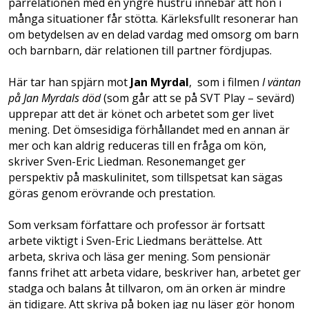
parrelationen med en yngre hustru innebär att hon i
många situationer får stötta. Kärleksfullt resonerar han
om betydelsen av en delad vardag med omsorg om barn
och barnbarn, där relationen till partner fördjupas.
Här tar han spjärn mot
Jan Myrdal
, som i filmen
I väntan
på Jan Myrdals död
(som går att se på SVT Play – sevärd)
upprepar att det är könet och arbetet som ger livet
mening. Det ömsesidiga förhållandet med en annan är
mer och kan aldrig reduceras till en fråga om kön,
skriver Sven-Eric Liedman. Resonemanget ger
perspektiv på maskulinitet, som tillspetsat kan sägas
göras genom erövrande och prestation.
Som verksam författare och professor är fortsatt
arbete viktigt i Sven-Eric Liedmans berättelse. Att
arbeta, skriva och läsa ger mening. Som pensionär
fanns frihet att arbeta vidare, beskriver han, arbetet ger
stadga och balans åt tillvaron, om än orken är mindre
än tidigare. Att skriva på boken jag nu läser gör honom