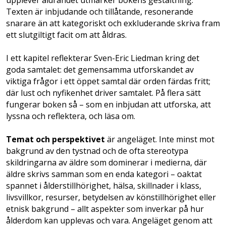
upplever åldrandet utmärker bokens gestaltning.
Texten är inbjudande och tillåtande, resonerande
snarare än att kategoriskt och exkluderande skriva fram
ett slutgiltigt facit om att åldras.
I ett kapitel reflekterar Sven-Eric Liedman kring det
goda samtalet: det gemensamma utforskandet av
viktiga frågor i ett öppet samtal där orden färdas fritt;
där lust och nyfikenhet driver samtalet. På flera sätt
fungerar boken så – som en inbjudan att utforska, att
lyssna och reflektera, och läsa om.
Temat och perspektivet
är angeläget. Inte minst mot
bakgrund av den tystnad och de ofta stereotypa
skildringarna av äldre som dominerar i medierna, där
äldre skrivs samman som en enda kategori – oaktat
spannet i ålderstillhörighet, hälsa, skillnader i klass,
livsvillkor, resurser, betydelsen av könstillhörighet eller
etnisk bakgrund – allt aspekter som inverkar på hur
ålderdom kan upplevas och vara. Angeläget genom att