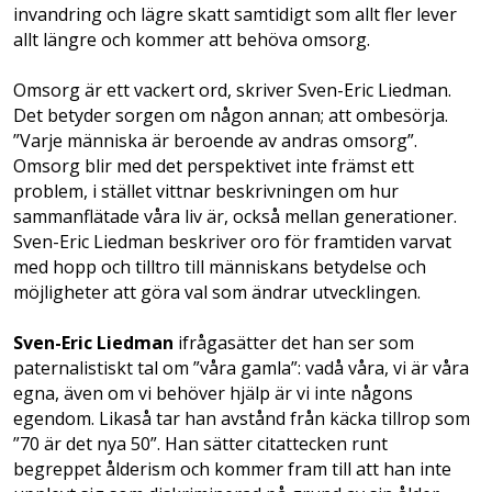
invandring och lägre skatt samtidigt som allt fler lever
allt längre och kommer att behöva omsorg.
Omsorg är ett vackert ord, skriver Sven-Eric Liedman.
Det betyder sorgen om någon annan; att ombesörja.
”Varje människa är beroende av andras omsorg”.
Omsorg blir med det perspektivet inte främst ett
problem, i stället vittnar beskrivningen om hur
sammanflätade våra liv är, också mellan generationer.
Sven-Eric Liedman beskriver oro för framtiden varvat
med hopp och tilltro till människans betydelse och
möjligheter att göra val som ändrar utvecklingen.
Sven-Eric Liedman
ifrågasätter det han ser som
paternalistiskt tal om ”våra gamla”: vadå våra, vi är våra
egna, även om vi behöver hjälp är vi inte någons
egendom. Likaså tar han avstånd från käcka tillrop som
”70 är det nya 50”. Han sätter citattecken runt
begreppet ålderism och kommer fram till att han inte