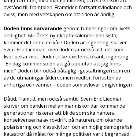
långt förflutet, med många minnen, och så ett kortare
avstånd till framtiden. Framtiden fortsatt svindlande och
oviss, men med vetskapen om att tiden är ändlig.
Döden finns närvarande
genom funderingar om livets
ändlighet. Blir årets nyinköpta kalender den sista,
kommer det ännu en vår? Döden är ingenting, skriver
Sven-Eric Liedman, men döden är också allt, det som
livet pekar mot. Döden, icke-existens, okänt, ingenting.
”En dag kommer solen att gå upp utan att jag finns
med.” Döden blir också påtaglig i gestaltningen som en
av de utmaningar ålderdomen medför: förlusten av
anhöriga och vänner – döden som avlövar omgivningen.
Dåtid, framtid, men också samtid: Sven-Eric Liedman
skriver om banden mellan människor där kommande
generationer riskerar att bli de som ska hantera
konsekvenserna av rovdrift på naturen, om ökande
polarisering och klassklyftor, och en möjlig demografisk
katastrof då målet för många politiker varit begränsad