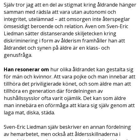
Själv tror jag att en del av stigmat kring åldrande hänger
samman med rädsla att vara utan autonomi och
integritet, utelämnad – att omsorgen inte återspeglar
ömsesidigt beroende och relation. Även om Sven-Eric
Liedman sätter distanserande skiljetecken kring
diskriminering i form av ålderism framhåller han att
åldrandet och synen på äldre är en klass- och
genusfråga.
Han resonerar om
hur olika åldrandet kan gestalta sig
för män och kvinnor. Att vara pojke och man innebar att
tillhöra det priviligierade könet, och som äldre man att
tillhöra en generation där fördelningen av
hushållssysslor ofta varit ojämlik. Det kan som äldre
man innebära en oförmåga att klara sig själv genom att
laga mat, diska, städa.
Sven-Eric Liedman själv beskriver en annan fördelning
av hemarbetet, men också att åldersskillnaderna i