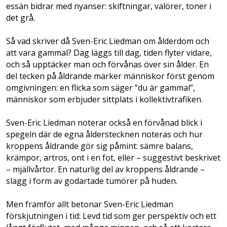
essän bidrar med nyanser: skiftningar, valörer, toner i
det grå.
Så vad skriver då Sven-Eric Liedman om ålderdom och
att vara gammal? Dag läggs till dag, tiden flyter vidare,
och så upptäcker man och förvånas över sin ålder. En
del tecken på åldrande märker människor först genom
omgivningen: en flicka som säger ”du är gammal”,
människor som erbjuder sittplats i kollektivtrafiken.
Sven-Eric Liedman noterar också en förvånad blick i
spegeln där de egna ålderstecknen noteras och hur
kroppens åldrande gör sig påmint: sämre balans,
krämpor, artros, ont i en fot, eller – suggestivt beskrivet
– mjällvårtor. En naturlig del av kroppens åldrande –
slagg i form av godartade tumörer på huden.
Men framför allt betonar Sven-Eric Liedman
förskjutningen i tid: Levd tid som ger perspektiv och ett