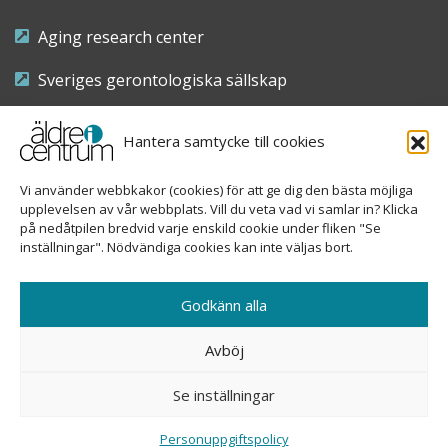
Aging research center
Sveriges gerontologiska sällskap
Riksföreningen för sjuksköterskor inom äldre- och
Hantera samtycke till cookies
demensvård
Vi använder webbkakor (cookies) för att ge dig den bästa möjliga
Nationellt kompetenscentrum anhöriga
upplevelsen av vår webbplats. Vill du veta vad vi samlar in? Klicka
på nedåtpilen bredvid varje enskild cookie under fliken "Se
inställningar". Nödvändiga cookies kan inte väljas bort.
Copyright © 2026 Äldre i centrum
Godkänn alla
Sveavägen 155, 113 46 Stockholm
Avböj
08-690 58 84
Se inställningar
info@aldreicentrum.se
Ansvarig utgivare: Åsa Hedberg Rundgren
Personuppgiftspolicy