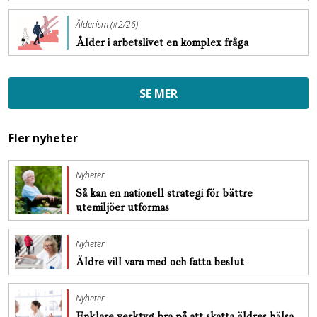
Ålderism (#2/26)
Ålder i arbetslivet en komplex fråga
SE MER
Fler nyheter
Nyheter
Så kan en nationell strategi för bättre
utemiljöer utformas
Nyheter
Äldre vill vara med och fatta beslut
Nyheter
Enklare verktyg bra på att skatta äldres hälsa