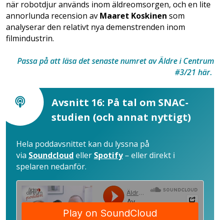
när robotdjur används inom äldreomsorgen, och en lite
annorlunda recension av
Maaret Koskinen
som
analyserar den relativt nya demenstrenden inom
filmindustrin.
Passa på att läsa det senaste numret av Äldre i Centrum
#3/21 här.
Avsnitt 16: På tal om SNAC-
studien (och annat nyttigt)
Hela poddavsnittet kan du lyssna på
via
Soundcloud
eller
Spotify
– eller direkt i
spelaren nedanför.