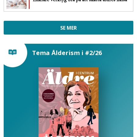
SE MER
Tema Ålderism i #2/26