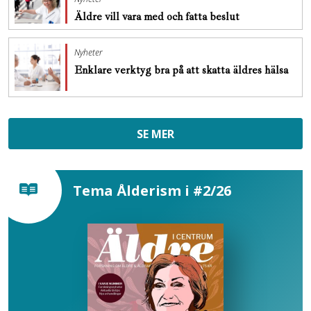
Äldre vill vara med och fatta beslut
Nyheter
Enklare verktyg bra på att skatta äldres hälsa
SE MER
Tema Ålderism i #2/26