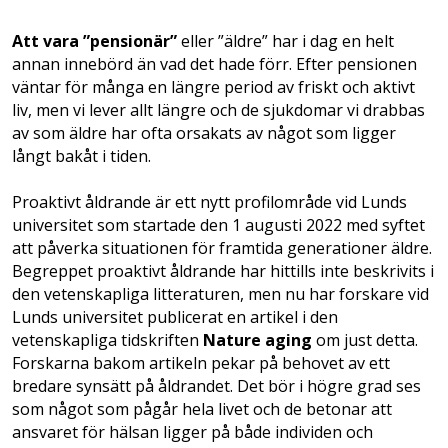
Att vara ”pensionär”
eller ”äldre” har i dag en helt
annan innebörd än vad det hade förr. Efter pensionen
väntar för många en längre period av friskt och aktivt
liv, men vi lever allt längre och de sjukdomar vi drabbas
av som äldre har ofta orsakats av något som ligger
långt bakåt i tiden.
Proaktivt åldrande är ett nytt profilområde vid Lunds
universitet som startade den 1 augusti 2022 med syftet
att påverka situationen för framtida generationer äldre.
Begreppet proaktivt åldrande har hittills inte beskrivits i
den vetenskapliga litteraturen, men nu har forskare vid
Lunds universitet publicerat en artikel i den
vetenskapliga tidskriften
Nature aging
om just detta.
Forskarna bakom artikeln pekar på behovet av ett
bredare synsätt på åldrandet. Det bör i högre grad ses
som något som pågår hela livet och de betonar att
ansvaret för hälsan ligger på både individen och