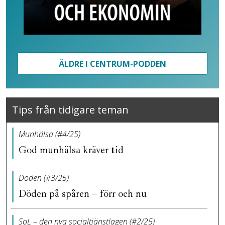
ÄLDRE I CENTRUM-PODDEN
Tips från tidigare teman
Munhälsa (#4/25)
God munhälsa kräver tid
Döden (#3/25)
Döden på spåren – förr och nu
SoL – den nya socialtjänstlagen (#2/25)