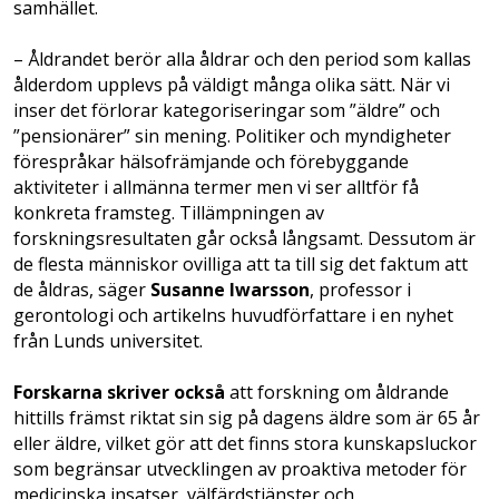
samhället.
– Åldrandet berör alla åldrar och den period som kallas
ålderdom upplevs på väldigt många olika sätt. När vi
inser det förlorar kategoriseringar som ”äldre” och
”pensionärer” sin mening. Politiker och myndigheter
förespråkar hälsofrämjande och förebyggande
aktiviteter i allmänna termer men vi ser alltför få
konkreta framsteg. Tillämpningen av
forskningsresultaten går också långsamt. Dessutom är
de flesta människor ovilliga att ta till sig det faktum att
de åldras, säger
Susanne Iwarsson
, professor i
gerontologi och artikelns huvudförfattare i en nyhet
från Lunds universitet.
Forskarna skriver också
att forskning om åldrande
hittills främst riktat sin sig på dagens äldre som är 65 år
eller äldre, vilket gör att det finns stora kunskapsluckor
som begränsar utvecklingen av proaktiva metoder för
medicinska insatser, välfärdstjänster och