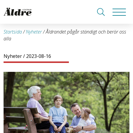
Startsida
/
Nyheter
/
Åldrandet pågår ständigt och berör oss
alla
Nyheter
/ 2023-08-16