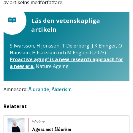
av artikelns medförfattare.
Läs den vetenskapliga
artikeln
S Iwarsson, H Jönsson, T Deierborg, J K Ehinger, O
Hansson, H Isaksson och M Englund (2023).
Proactive aging’ is a new research approach for
a new era.
Nature Ageing.
Ämnesord:
Åldrande
,
Ålderism
Relaterat
Inledare
Agera mot ålderism