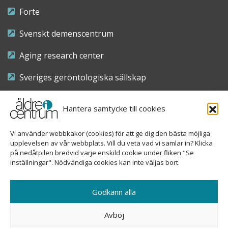
Forte
Svenskt demenscentrum
Aging research center
Sveriges gerontologiska sällskap
Riksföreningen för sjuksköterskor inom äldre- och
Hantera samtycke till cookies
demensvård
Vi använder webbkakor (cookies) för att ge dig den bästa möjliga
Nationellt kompetenscentrum anhöriga
upplevelsen av vår webbplats. Vill du veta vad vi samlar in? Klicka
på nedåtpilen bredvid varje enskild cookie under fliken "Se
inställningar". Nödvändiga cookies kan inte väljas bort.
Copyright © 2026 Äldre i centrum
Godkänn alla
Sveavägen 155, 113 46 Stockholm
Avböj
08-690 58 84