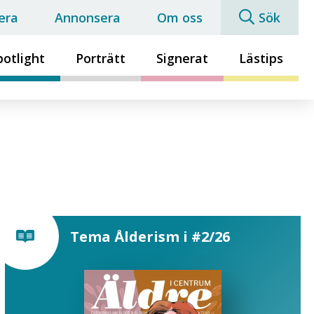
era
Annonsera
Om oss
Sök
potlight
Porträtt
Signerat
Lästips
Tema Ålderism i #2/26