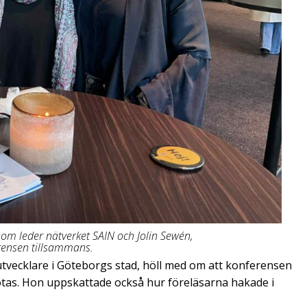
som leder nätverket SAIN och Jolin Sewén,
rensen tillsammans.
tvecklare i Göteborgs stad, höll med om att konferensen
mötas. Hon uppskattade också hur föreläsarna hakade i