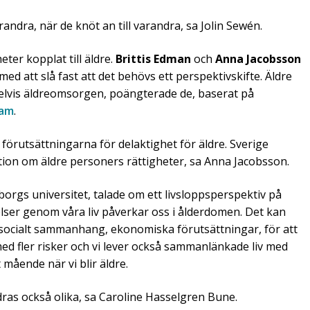
andra, när de knöt an till varandra, sa Jolin Sewén.
ter kopplat till äldre.
Brittis Edman
och
Anna Jacobsson
med att slå fast att det behövs ett perspektivskifte. Äldre
lvis äldreomsorgen, poängterade de, baserat på
ram
.
örutsättningarna för delaktighet för äldre. Sverige
ntion om äldre personers rättigheter, sa Anna Jacobsson.
eborgs universitet, talade om ett livsloppsperspektiv på
lser genom våra liv påverkar oss i ålderdomen. Det kan
, socialt sammanhang, ekonomiska förutsättningar, för att
med fler risker och vi lever också sammanlänkade liv med
 mående när vi blir äldre.
dras också olika, sa Caroline Hasselgren Bune.