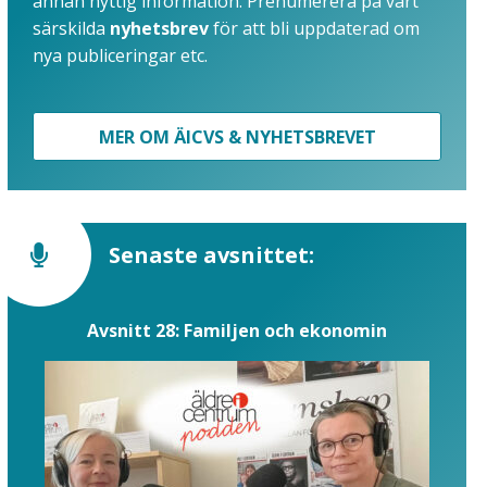
annan nyttig information. Prenumerera på vårt
särskilda
nyhetsbrev
för att bli uppdaterad om
nya publiceringar etc.
MER OM ÄICVS & NYHETSBREVET
Senaste avsnittet:
Avsnitt 28: Familjen och ekonomin