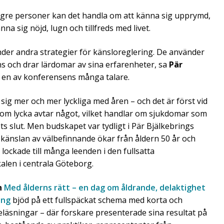
yngre personer kan det handla om att känna sig upprymd,
na sig nöjd, lugn och tillfreds med livet.
nder andra strategier för känsloreglering. De använder
ns och drar lärdomar av sina erfarenheter, sa
Pär
, en av konferensens många talare.
sig mer och mer lyckliga med åren – och det är först vid
som lycka avtar något, vilket handlar om sjukdomar som
ts slut. Men budskapet var tydligt i Pär Bjälkebrings
 känslan av välbefinnande ökar från åldern 50 år och
t lockade till många leenden i den fullsatta
alen i centrala Göteborg.
n
Med ålderns rätt – en dag om åldrande, delaktighet
ing
bjöd på ett fullspäckat schema med korta och
eläsningar – där forskare presenterade sina resultat på