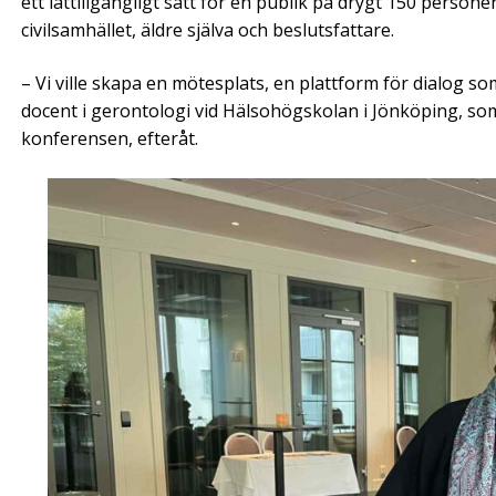
ett lättillgängligt sätt för en publik på drygt 150 person
civilsamhället, äldre själva och beslutsfattare.
– Vi ville skapa en mötesplats, en plattform för dialog so
docent i gerontologi vid Hälsohögskolan i Jönköping, so
konferensen, efteråt.