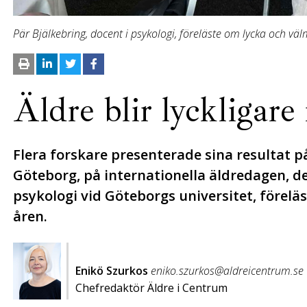
Pär Bjälkebring, docent i psykologi, föreläste om lycka och välm
Äldre blir lyckligar
Flera forskare presenterade sina resultat p
Göteborg, på internationella äldredagen, de
psykologi vid Göteborgs universitet, förelä
åren.
Enikö Szurkos
eniko.szurkos@aldreicentrum.se
Chefredaktör Äldre i Centrum