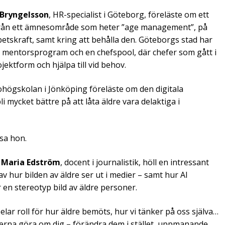
 Bryngelsson
, HR-specialist i Göteborg, föreläste om ett
n, från ett ämnesområde som heter ”age management”, på
betskraft, samt kring att behålla den. Göteborgs stad har
t mentorsprogram och en chefspool, där chefer som gått i
ojektform och hjälpa till vid behov.
sohögskolan i Jönköping föreläste om den digitala
mycket bättre på att låta äldre vara delaktiga i
 sa hon.
,
Maria Edström
, docent i journalistik, höll en intressant
 hur bilden av äldre ser ut i medier – samt hur AI
en stereotyp bild av äldre personer.
elar roll för hur äldre bemöts, hur vi tänker på oss själva…
ierna göra om dig – förändra dem i stället, uppmanande