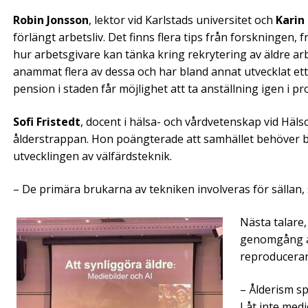
Robin Jonsson
, lektor vid Karlstads universitet och
Karin
förlängt arbetsliv. Det finns flera tips från forskninge
hur arbetsgivare kan tänka kring rekrytering av äldre ar
anammat flera av dessa och har bland annat utvecklat et
pension i staden får möjlighet att ta anställning igen i pr
Sofi Fristedt
, docent i hälsa- och vårdvetenskap vid Häl
ålderstrappan. Hon poängterade att samhället behöver bli 
utvecklingen av välfärdsteknik.
– De primära brukarna av tekniken involveras för sällan,
Nästa talare
genomgång av
reproducerar 
– Ålderism sp
Låt inte med