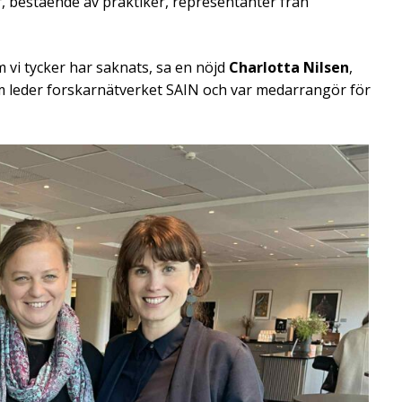
er, bestående av praktiker, representanter från
m vi tycker har saknats, sa en nöjd
Charlotta Nilsen
,
m leder forskarnätverket SAIN och var medarrangör för