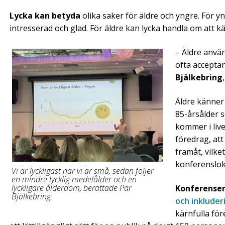
Lycka kan betyda
olika saker för äldre och yngre. För 
intresserad och glad. För äldre kan lycka handla om att kän
– Äldre anvä
ofta accepta
Bjälkebring
Äldre känner 
85-årsålder 
kommer i live
föredrag, att
framåt, vilke
konferenslok
Vi är lyckligast när vi är små, sedan följer
en mindre lycklig medelålder och en
lyckligare ålderdom, berättade Pär
Konferense
Bjälkebring.
och inkluder
kärnfulla för