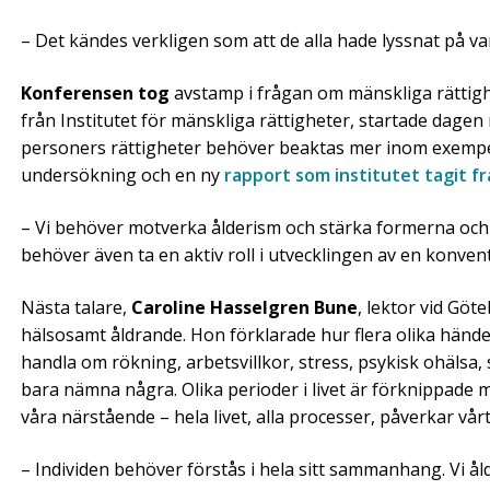
– Det kändes verkligen som att de alla hade lyssnat på var
Konferensen tog
avstamp i frågan om mänskliga rättighe
från Institutet för mänskliga rättigheter, startade dagen 
personers rättigheter behöver beaktas mer inom exempe
undersökning och en ny
rapport som institutet tagit f
– Vi behöver motverka ålderism och stärka formerna och f
behöver även ta en aktiv roll i utvecklingen av en konve
Nästa talare,
Caroline Hasselgren Bune
, lektor vid Göt
hälsosamt åldrande. Hon förklarade hur flera olika hände
handla om rökning, arbetsvillkor, stress, psykisk ohälsa
bara nämna några. Olika perioder i livet är förknippade 
våra närstående – hela livet, alla processer, påverkar vårt
– Individen behöver förstås i hela sitt sammanhang. Vi ål