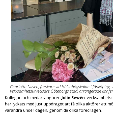
Charlotta Nilsen, forskare vid Hälsohögskolan i Jönköping, 
verksamhetsutvecklare Göteborgs stad, arrangerade konfe
Kollegan och medarrangören
Jolin Sewén
, verksamhetsu
har lyckats med just uppdraget att få olika aktörer att 
varandra under dagen, genom de olika föredragen.