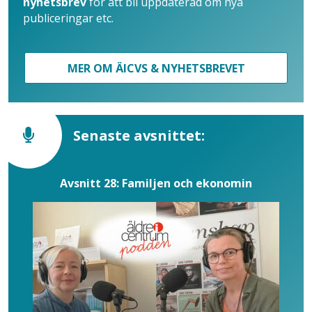
nyhetsbrev
för att bli uppdaterad om nya
publiceringar etc.
MER OM ÄICVS & NYHETSBREVET
Senaste avsnittet:
Avsnitt 28: Familjen och ekonomin