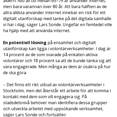
åldern. Nio av tio mellan 65–79 år använder internet,
men bara varannan över 80 år. Att bara hälften av de
allra äldsta använder internet innebär en risk för ett
digitalt utanförskap med tanke på det digitala samhälle
vi har i dag, säger Lars Sonde. Ungefär en femtedel ville
ha hjälp med att använda internet.
En potentiell lösning
på ensamhet och digitalt
utanförskap kan ligga i volontärverksamheter. I dag är
14 procent av de som svarade på enkäten aktiva
volontärer och 18 procent sa att de kunde tänka sig att
vara engagerade. Men många av dem är osäkra på hur
de ska göra.
– Det finns ett rikt utbud av volontärverksamheter i
Stockholm, men det återstår ett arbete för att komma i
kontakt med dem som vill engagera sig. På
stadsdelsnivå behöver man identifiera dessa grupper
och utveckla arbetet med uppsökande verksamhet,
säger Lars Sonde och fortsätter: