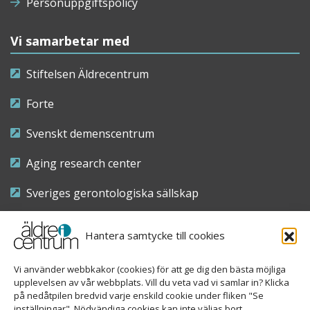
Personuppgiftspolicy
Vi samarbetar med
Stiftelsen Äldrecentrum
Forte
Svenskt demenscentrum
Aging research center
Sveriges gerontologiska sällskap
Riksföreningen för sjuksköterskor inom äldre- och
Hantera samtycke till cookies
demensvård
Vi använder webbkakor (cookies) för att ge dig den bästa möjliga
Nationellt kompetenscentrum anhöriga
upplevelsen av vår webbplats. Vill du veta vad vi samlar in? Klicka
på nedåtpilen bredvid varje enskild cookie under fliken "Se
inställningar". Nödvändiga cookies kan inte väljas bort.