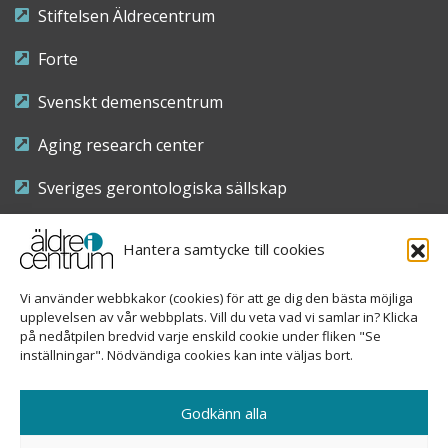
Stiftelsen Äldrecentrum
Forte
Svenskt demenscentrum
Aging research center
Sveriges gerontologiska sällskap
Riksföreningen för sjuksköterskor inom äldre- och
Hantera samtycke till cookies
demensvård
Vi använder webbkakor (cookies) för att ge dig den bästa möjliga
Nationellt kompetenscentrum anhöriga
upplevelsen av vår webbplats. Vill du veta vad vi samlar in? Klicka
på nedåtpilen bredvid varje enskild cookie under fliken "Se
inställningar". Nödvändiga cookies kan inte väljas bort.
Copyright © 2026 Äldre i centrum
Godkänn alla
Sveavägen 155, 113 46 Stockholm