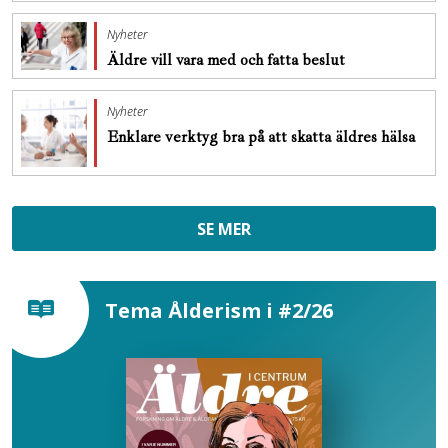
Nyheter
Äldre vill vara med och fatta beslut
Nyheter
Enklare verktyg bra på att skatta äldres hälsa
SE MER
Tema Ålderism i #2/26