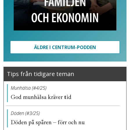
ÄLDRE I CENTRUM-PODDEN
Tips från tidigare teman
Munhälsa (#4/25)
God munhälsa kräver tid
Döden (#3/25)
Döden på spåren – förr och nu