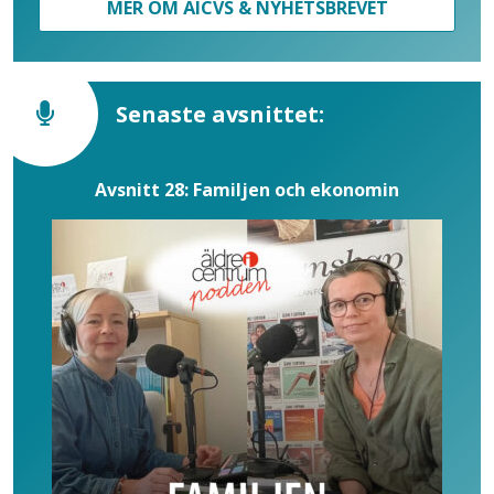
MER OM ÄICVS & NYHETSBREVET
Senaste avsnittet:
Avsnitt 28: Familjen och ekonomin