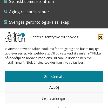
Svenskt demenscentrum
Aging research center
Sveriges gerontologiska sällskap
Riksföreningen för sjuksköterskor inom äldre- och
Hantera samtycke till cookies
demensvård
Vi använder webbkakor (cookies) för att ge dig den bästa möjliga
Nationellt kompetenscentrum anhöriga
upplevelsen av vår webbplats. Vill du veta vad vi samlar in? Klicka
på nedåtpilen bredvid varje enskild cookie under fliken "Se
inställningar". Nödvändiga cookies kan inte väljas bort.
Copyright © 2026 Äldre i centrum
Godkänn alla
Sveavägen 155, 113 46 Stockholm
Avböj
08-690 58 84
Se inställningar
info@aldreicentrum.se
Ansvarig utgivare: Åsa Hedberg Rundgren