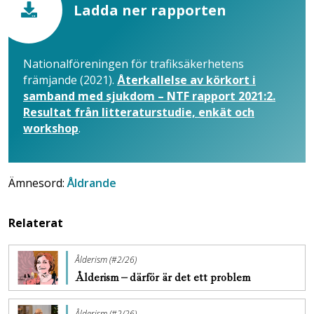
Ladda ner rapporten
Nationalföreningen för trafiksäkerhetens
främjande (2021).
Återkallelse av körkort i
samband med sjukdom – NTF rapport 2021:2.
Resultat från litteraturstudie, enkät och
workshop
.
Ämnesord:
Åldrande
Relaterat
Ålderism (#2/26)
Ålderism – därför är det ett problem
Ålderism (#2/26)