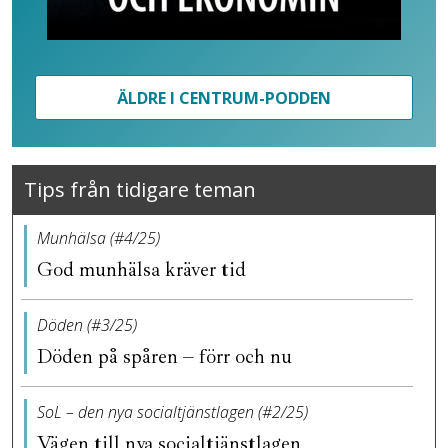
ÄLDRE I CENTRUM-PODDEN
Tips från tidigare teman
Munhälsa (#4/25)
God munhälsa kräver tid
Döden (#3/25)
Döden på spåren – förr och nu
SoL – den nya socialtjänstlagen (#2/25)
Vägen till nya socialtjänstlagen