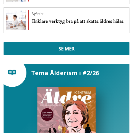
Nyheter
Enklare verktyg bra på att skatta äldres hälsa
SE MER
Tema Ålderism i #2/26