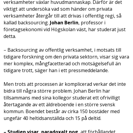
verksamheter växlar huvudmannaskap. Därför är det
viktigt att undersöka vad som händer om privata
verksamheter återgår till att drivas i offentlig regi, så
kallad backsourcing.
Johan Berlin
, professor i
företagsekonomi vid Högskolan väst, har studerat just
detta.
– Backsourcing av offentlig verksamhet, i motsats till
tidigare forskning om den privata sektorn, visar sig vara
mer komplex, mångfacetterad och motsägelsefull än
tidigare trott, säger han i ett pressmeddelande.
Men trots att processen är komplicerad verkar det inte
bidra till några större problem. Johan Berlin har
tillsammans med sina kollegor studerat ett ofrivilligt
återtagande av ett äldreboende i en större svensk
kommun. Boendet består av cirka 150 bostäder med
ungefär 40 heltidsanställda och 15 på deltid.
– Studien visar, paradoxalt nog
, att förhållandet