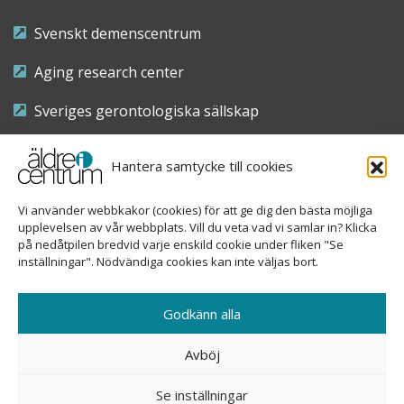
Svenskt demenscentrum
Aging research center
Sveriges gerontologiska sällskap
Riksföreningen för sjuksköterskor inom äldre- och
Hantera samtycke till cookies
demensvård
Vi använder webbkakor (cookies) för att ge dig den bästa möjliga
Nationellt kompetenscentrum anhöriga
upplevelsen av vår webbplats. Vill du veta vad vi samlar in? Klicka
på nedåtpilen bredvid varje enskild cookie under fliken "Se
inställningar". Nödvändiga cookies kan inte väljas bort.
Copyright © 2026 Äldre i centrum
Godkänn alla
Sveavägen 155, 113 46 Stockholm
Avböj
08-690 58 84
Se inställningar
info@aldreicentrum.se