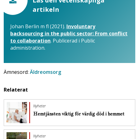
Läs den vetenskapliga
artikeln
Johan Berlin m fl (2021).
Involuntary
backsourcing in the public sector: From conflict
to collaboration
. Publicerad i Public
administration.
Ämnesord:
Äldreomsorg
Relaterat
Nyheter
Hemtjänsten viktig för värdig död i hemmet
Nyheter