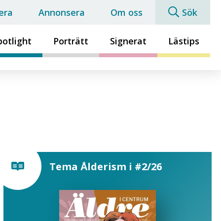
era
Annonsera
Om oss
Sök
potlight
Porträtt
Signerat
Lästips
Tema Ålderism i #2/26