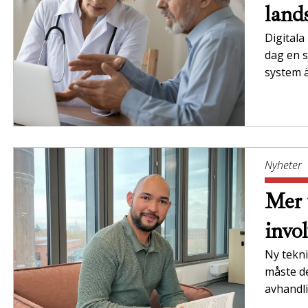
land
Digitala
dag en s
system ä
Nyheter
Mer 
invo
Ny tekni
måste de
avhandli