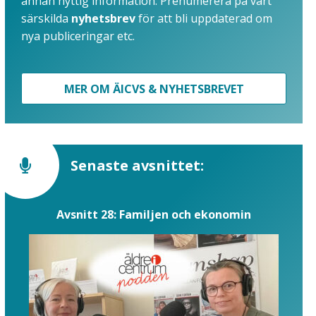
annan nyttig information. Prenumerera på vårt
särskilda
nyhetsbrev
för att bli uppdaterad om
nya publiceringar etc.
MER OM ÄICVS & NYHETSBREVET
Senaste avsnittet:
Avsnitt 28: Familjen och ekonomin