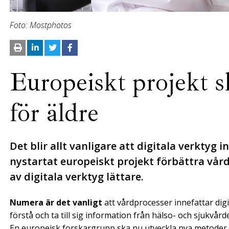
Foto: Mostphotos
Europeiskt projekt s
för äldre
Det blir allt vanligare att digitala verktyg i
nystartat europeiskt projekt förbättra vå
av digitala verktyg lättare.
Numera är det vanligt
att vårdprocesser innefattar digi
förstå och ta till sig information från hälso- och sjukvår
En europeisk forskargrupp ska nu utveckla nya metoder 