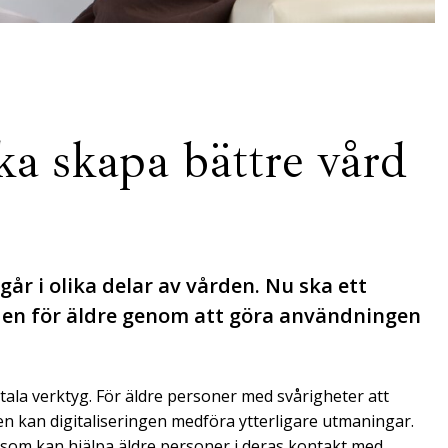
ka skapa bättre vård
ngår i olika delar av vården. Nu ska ett
rden för äldre genom att göra användningen
tala verktyg. För äldre personer med svårigheter att
den kan digitaliseringen medföra ytterligare utmaningar.
som kan hjälpa äldre personer i deras kontakt med