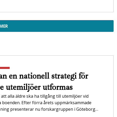
 MER
n en nationell strategi för
re utemiljöer utformas
att alla äldre ska ha tillgång till utemiljöer vid
da boenden. Efter förra årets uppmärksammade
gning presenterar nu forskargruppen i Göteborg…