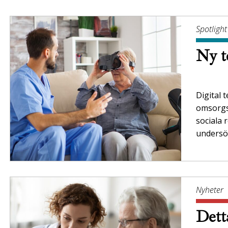
Spotlight
Ny t
Digital 
omsorgs
sociala 
unders
Nyheter
Dett