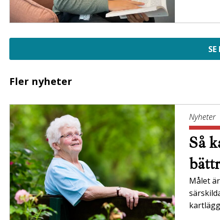
SE
Fler nyheter
Nyheter
Så ka
bätt
Målet är 
särskil
kartläg