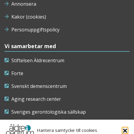
Annonsera
Kakor (cookies)
Personuppgiftspolicy
Vi samarbetar med
Stiftelsen Äldrecentrum
Forte
Svenskt demenscentrum
Aging research center
Sveriges gerontologiska sällskap
Riksföreningen för sjuksköterskor inom äldre- och
Hantera samtycke till cookies
demensvård