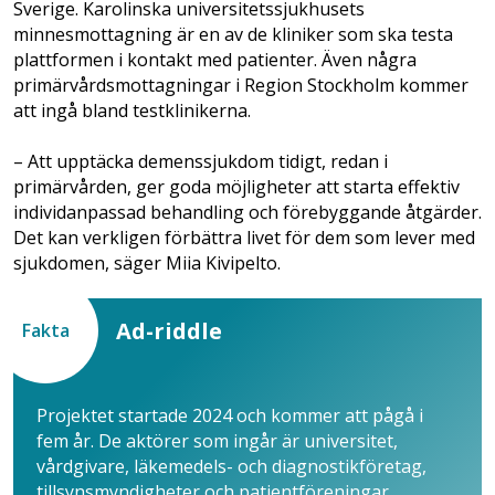
Sverige. Karolinska universitetssjukhusets
minnesmottagning är en av de kliniker som ska testa
plattformen i kontakt med patienter. Även några
primärvårdsmottagningar i Region Stockholm kommer
att ingå bland testklinikerna.
– Att upptäcka demenssjukdom tidigt, redan i
primärvården, ger goda möjligheter att starta effektiv
individanpassad behandling och förebyggande åtgärder.
Det kan verkligen förbättra livet för dem som lever med
sjukdomen, säger Miia Kivipelto.
Ad-riddle
Fakta
Projektet startade 2024 och kommer att pågå i
fem år. De aktörer som ingår är universitet,
vårdgivare, läkemedels- och diagnostikföretag,
tillsynsmyndigheter och patientföreningar.