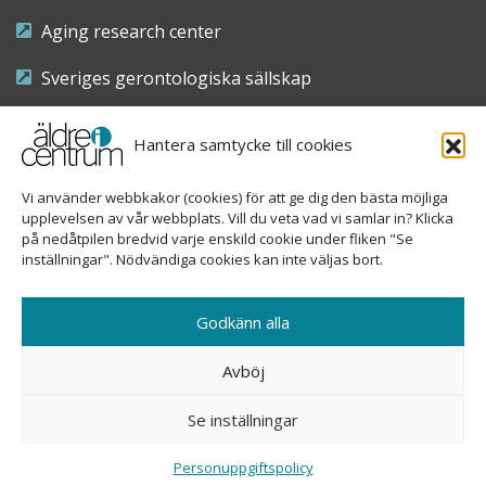
Aging research center
Sveriges gerontologiska sällskap
Riksföreningen för sjuksköterskor inom äldre- och
Hantera samtycke till cookies
demensvård
Vi använder webbkakor (cookies) för att ge dig den bästa möjliga
Nationellt kompetenscentrum anhöriga
upplevelsen av vår webbplats. Vill du veta vad vi samlar in? Klicka
på nedåtpilen bredvid varje enskild cookie under fliken "Se
inställningar". Nödvändiga cookies kan inte väljas bort.
Copyright © 2026 Äldre i centrum
Godkänn alla
Sveavägen 155, 113 46 Stockholm
Avböj
08-690 58 84
Se inställningar
info@aldreicentrum.se
Ansvarig utgivare: Åsa Hedberg Rundgren
Personuppgiftspolicy