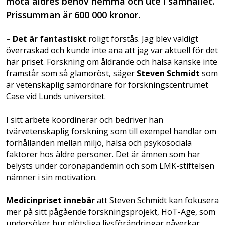
möta äldres behov hemma och ute i samhället.
Prissumman är 600 000 kronor.
– Det är fantastiskt
roligt förstås. Jag blev väldigt
överraskad och kunde inte ana att jag var aktuell för det
här priset. Forskning om åldrande och hälsa kanske inte
framstår som så glamoröst, säger
Steven Schmidt
som
är vetenskaplig samordnare för forskningscentrumet
Case vid Lunds universitet.
I sitt arbete koordinerar och bedriver han
tvärvetenskaplig forskning som till exempel handlar om
förhållanden mellan miljö, hälsa och psykosociala
faktorer hos äldre personer. Det är ämnen som har
belysts under coronapandemin och som LMK-stiftelsen
nämner i sin motivation.
Medicinpriset innebär
att Steven Schmidt kan fokusera
mer på sitt pågående forskningsprojekt, HoT-Age, som
undersöker hur plötsliga livsförändringar påverkar