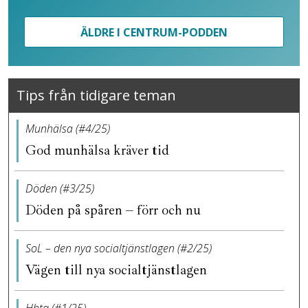
ÄLDRE I CENTRUM-PODDEN
Tips från tidigare teman
Munhälsa (#4/25)
God munhälsa kräver tid
Döden (#3/25)
Döden på spåren – förr och nu
SoL – den nya socialtjänstlagen (#2/25)
Vägen till nya socialtjänstlagen
Hbtq (#1/25)