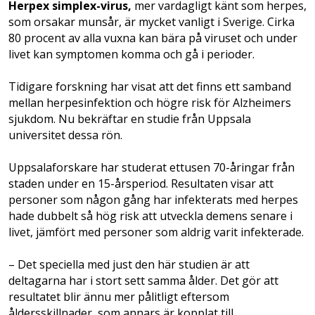
Herpex simplex-virus,
mer vardagligt känt som herpes,
som orsakar munsår, är mycket vanligt i Sverige. Cirka
80 procent av alla vuxna kan bära på viruset och under
livet kan symptomen komma och gå i perioder.
Tidigare forskning har visat att det finns ett samband
mellan herpesinfektion och högre risk för Alzheimers
sjukdom. Nu bekräftar en studie från Uppsala
universitet dessa rön.
Uppsalaforskare har studerat ettusen 70-åringar från
staden under en 15-årsperiod. Resultaten visar att
personer som någon gång har infekterats med herpes
hade dubbelt så hög risk att utveckla demens senare i
livet, jämfört med personer som aldrig varit infekterade.
– Det speciella med just den här studien är att
deltagarna har i stort sett samma ålder. Det gör att
resultatet blir ännu mer pålitligt eftersom
åldersskillnader, som annars är kopplat till