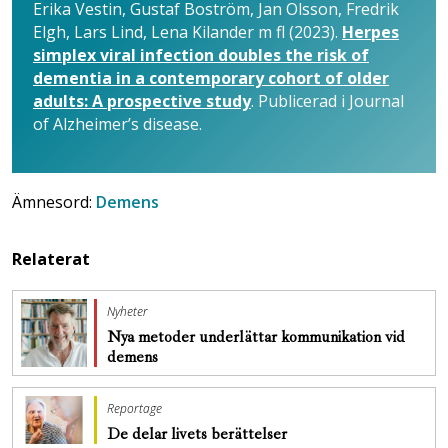
Erika Vestin, Gustaf Boström, Jan Olsson, Fredrik
Elgh, Lars Lind, Lena Kilander m fl (2023).
Herpes
simplex viral infection doubles the risk of
dementia in a contemporary cohort of older
adults: A prospective study
. Publicerad i Journal
of Alzheimer’s disease.
Ämnesord:
Demens
Relaterat
Nyheter
Nya metoder underlättar kommunikation vid
demens
Reportage
De delar livets berättelser