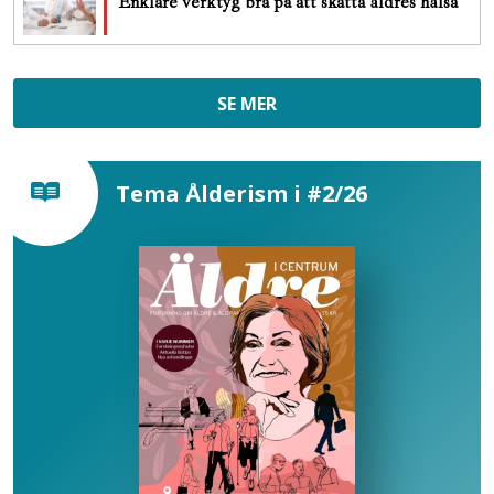
Enklare verktyg bra på att skatta äldres hälsa
SE MER
Tema Ålderism i #2/26