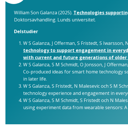
William Son Galanza (2025).
Technologies supporting
Doktorsavhandling. Lunds universitet.
Delstudier
W S Galanza, J Offerman, S Fristedt, S Iwarsson,
technology to support engagement in everyda
with current and future generations of older 
W S Galanza, S M Schmidt, O Jonsson, J Offerman, 
Co-produced ideas for smart home technology so
in later life.
W S Galanza, S Fristedt, N Malesevic och S M Sch
technology experience and engagement in everyda
W S Galanza, S M Schmidt, S Fristedt och N Malese
using experiment data from wearable sensors: A