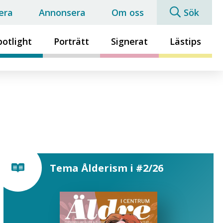
era
Annonsera
Om oss
Sök
potlight
Porträtt
Signerat
Lästips
Tema Ålderism i #2/26