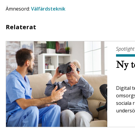
Ämnesord:
Välfärdsteknik
Relaterat
Spotlight
Ny t
Digital 
omsorgs
sociala 
unders