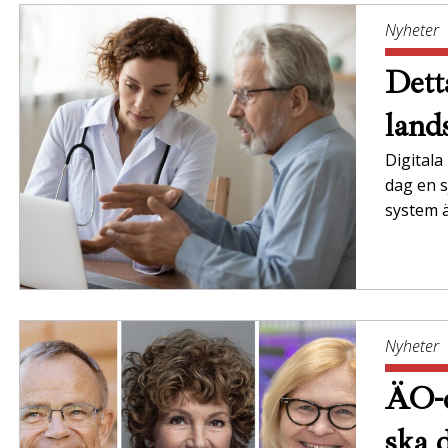
Nyheter
Dett
land
Digitala
dag en s
system ä
Nyheter
ÄO-d
ska 