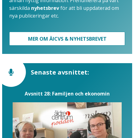
annan nyttig information. Prenumerera på vårt
särskilda
nyhetsbrev
för att bli uppdaterad om
nya publiceringar etc.
MER OM ÄICVS & NYHETSBREVET
Senaste avsnittet:
Avsnitt 28: Familjen och ekonomin