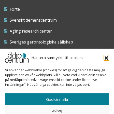
Forte
Svenskt demenscentrum
Aging research center
Sveriges gerontologiska sällskap
Riksföreningen för sjuksköterskor inom äldre- och
Hantera samtycke till cookies
demensvård
Vi använder webbkakor (cookies) för att ge dig den bästa möjliga
Nationellt kompetenscentrum anhöriga
upplevelsen av vår webbplats. Vill du veta vad vi samlar in? Klicka
på nedåtpilen bredvid varje enskild cookie under fliken "Se
inställningar". Nödvändiga cookies kan inte väljas bort.
Copyright © 2026 Äldre i centrum
Godkänn alla
Sveavägen 155, 113 46 Stockholm
Avböj
08-690 58 84