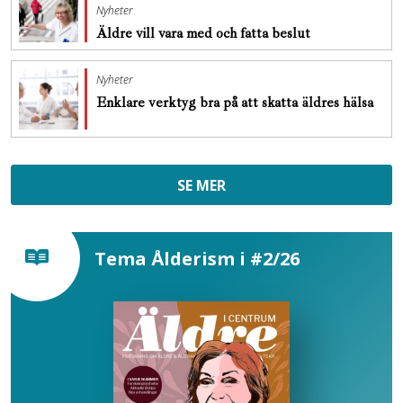
Nyheter
Äldre vill vara med och fatta beslut
Nyheter
Enklare verktyg bra på att skatta äldres hälsa
SE MER
Tema Ålderism i #2/26