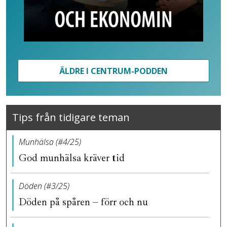
ÄLDRE I CENTRUM-PODDEN
Tips från tidigare teman
Munhälsa (#4/25)
God munhälsa kräver tid
Döden (#3/25)
Döden på spåren – förr och nu