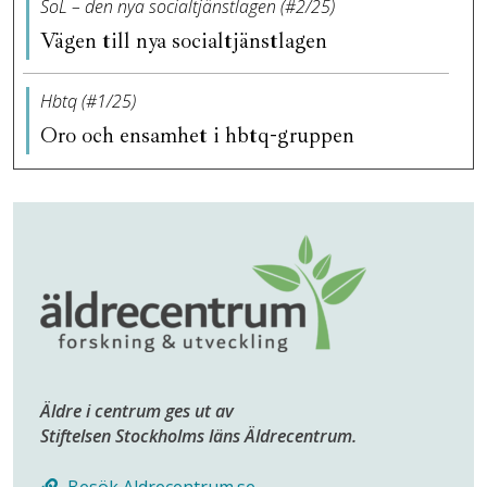
SoL – den nya socialtjänstlagen (#2/25)
Vägen till nya socialtjänstlagen
Hbtq (#1/25)
Oro och ensamhet i hbtq-gruppen
Äldre i centrum ges ut av
Stiftelsen Stockholms läns Äldrecentrum.
Besök Aldrecentrum.se