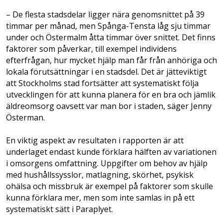
– De flesta stadsdelar ligger nära genomsnittet på 39
timmar per månad, men Spånga-Tensta låg sju timmar
under och Östermalm åtta timmar över snittet. Det finns
faktorer som påverkar, till exempel individens
efterfrågan, hur mycket hjälp man får från anhöriga och
lokala förutsättningar i en stadsdel. Det är jätteviktigt
att Stockholms stad fortsätter att systematiskt följa
utvecklingen för att kunna planera för en bra och jämlik
äldreomsorg oavsett var man bor i staden, säger Jenny
Österman.
En viktig aspekt av resultaten i rapporten är att
underlaget endast kunde förklara hälften av variationen
i omsorgens omfattning. Uppgifter om behov av hjälp
med hushållssysslor, matlagning, skörhet, psykisk
ohälsa och missbruk är exempel på faktorer som skulle
kunna förklara mer, men som inte samlas in på ett
systematiskt sätt i Paraplyet.