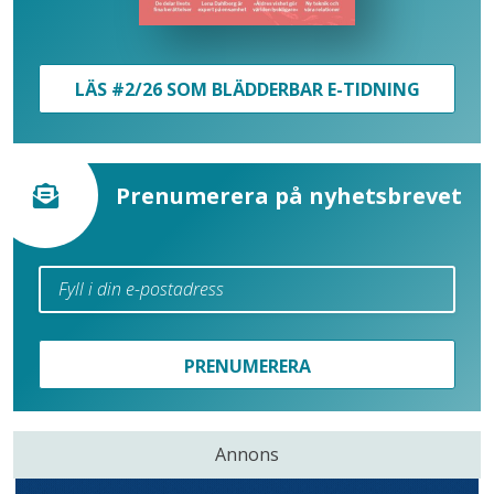
LÄS #2/26 SOM BLÄDDERBAR E-TIDNING
Prenumerera på nyhetsbrevet
PRENUMERERA
Annons