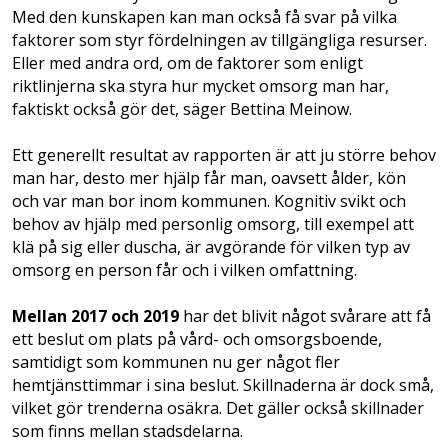
Med den kunskapen kan man också få svar på vilka
faktorer som styr fördelningen av tillgängliga resurser.
Eller med andra ord, om de faktorer som enligt
riktlinjerna ska styra hur mycket omsorg man har,
faktiskt också gör det, säger Bettina Meinow.
Ett generellt resultat av rapporten är att ju större behov
man har, desto mer hjälp får man, oavsett ålder, kön
och var man bor inom kommunen. Kognitiv svikt och
behov av hjälp med personlig omsorg, till exempel att
klä på sig eller duscha, är avgörande för vilken typ av
omsorg en person får och i vilken omfattning.
Mellan 2017 och 2019
har det blivit något svårare att få
ett beslut om plats på vård- och omsorgsboende,
samtidigt som kommunen nu ger något fler
hemtjänsttimmar i sina beslut. Skillnaderna är dock små,
vilket gör trenderna osäkra. Det gäller också skillnader
som finns mellan stadsdelarna.