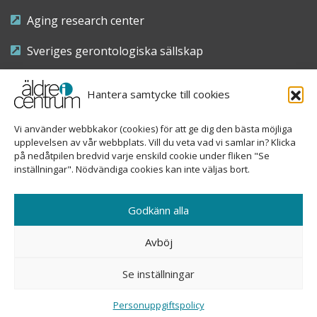
Aging research center
Sveriges gerontologiska sällskap
Riksföreningen för sjuksköterskor inom äldre- och
Hantera samtycke till cookies
demensvård
Vi använder webbkakor (cookies) för att ge dig den bästa möjliga
Nationellt kompetenscentrum anhöriga
upplevelsen av vår webbplats. Vill du veta vad vi samlar in? Klicka
på nedåtpilen bredvid varje enskild cookie under fliken "Se
inställningar". Nödvändiga cookies kan inte väljas bort.
Copyright © 2026 Äldre i centrum
Godkänn alla
Sveavägen 155, 113 46 Stockholm
Avböj
08-690 58 84
Se inställningar
info@aldreicentrum.se
Ansvarig utgivare: Åsa Hedberg Rundgren
Personuppgiftspolicy