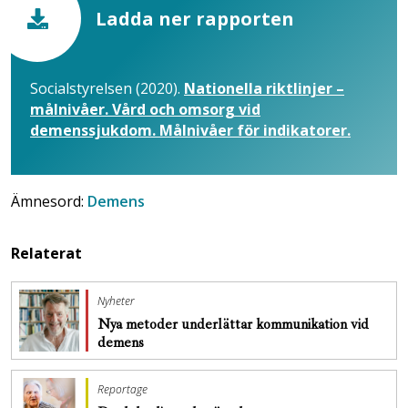
Ladda ner rapporten
Socialstyrelsen (2020).
Nationella riktlinjer –
målnivåer. Vård och omsorg vid
demenssjukdom. Målnivåer för indikatorer.
Ämnesord:
Demens
Relaterat
Nyheter
Nya metoder underlättar kommunikation vid
demens
Reportage