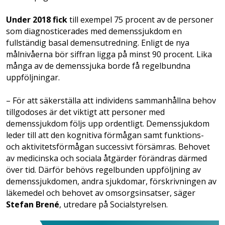
Under 2018 fick
till exempel 75 procent av de personer
som diagnosticerades med demenssjukdom en
fullständig basal demensutredning. Enligt de nya
målnivåerna bör siffran ligga på minst 90 procent. Lika
många av de demenssjuka borde få regelbundna
uppföljningar.
– För att säkerställa att individens sammanhållna behov
tillgodoses är det viktigt att personer med
demenssjukdom följs upp ordentligt. Demenssjukdom
leder till att den kognitiva förmågan samt funktions-
och aktivitetsförmågan successivt försämras. Behovet
av medicinska och sociala åtgärder förändras därmed
över tid. Därför behövs regelbunden uppföljning av
demenssjukdomen, andra sjukdomar, förskrivningen av
läkemedel och behovet av omsorgsinsatser, säger
Stefan Brené
, utredare på Socialstyrelsen.