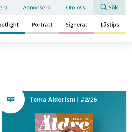
era
Annonsera
Om oss
Sök
potlight
Porträtt
Signerat
Lästips
Tema Ålderism i #2/26