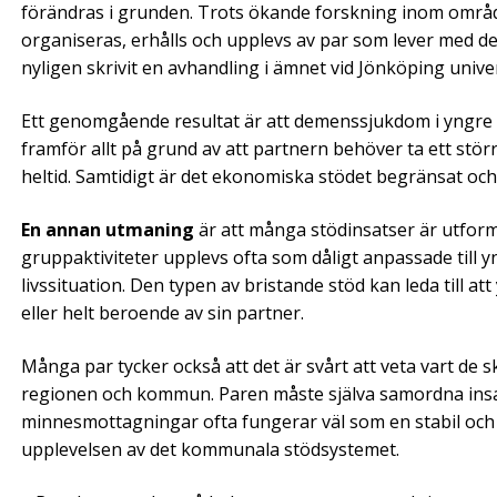
förändras i grunden. Trots ökande forskning inom områd
organiseras, erhålls och upplevs av par som lever med 
nyligen skrivit en avhandling i ämnet vid Jönköping unive
Ett genomgående resultat är att demenssjukdom i yngre å
framför allt på grund av att partnern behöver ta ett stör
heltid. Samtidigt är det ekonomiska stödet begränsat och
En annan utmaning
är att många stödinsatser är utfor
gruppaktiviteter upplevs ofta som dåligt anpassade till 
livssituation. Den typen av bristande stöd kan leda till a
eller helt beroende av sin partner.
Många par tycker också att det är svårt att veta vart de 
regionen och kommun. Paren måste själva samordna insats
minnesmottagningar ofta fungerar väl som en stabil och
upplevelsen av det kommunala stödsystemet.