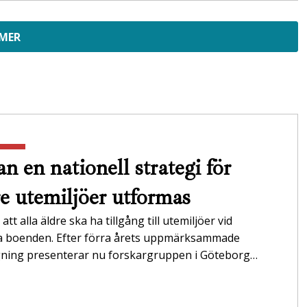
 MER
n en nationell strategi för
re utemiljöer utformas
att alla äldre ska ha tillgång till utemiljöer vid
da boenden. Efter förra årets uppmärksammade
gning presenterar nu forskargruppen i Göteborg…