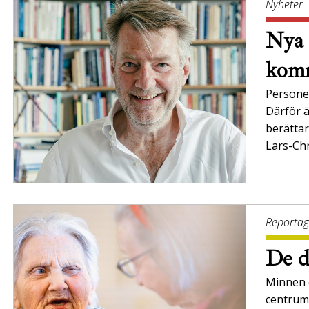
Nyheter
Nya 
komm
Persone
Därför ä
berättar
Lars-Chr
Reporta
De d
Minnen o
centrum 