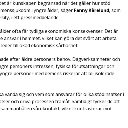
et är kunskapen begränsad när det gäller hur stöd
demenssjukdom i yngre ålder, säger
Fanny Kårelund
, som
rsity, i ett pressmeddelande.
lder ofta får tydliga ekonomiska konsekvenser. Det är
re ansvar i hemmet, vilket kan göra det svårt att arbeta
 leder till ökad ekonomisk sårbarhet.
made efter äldre personers behov. Dagverksamheter och
yngre personers intressen, fysiska förutsättningar och
tt yngre personer med demens riskerar att bli isolerade
ska vända sig och vem som ansvarar för olika stödinsatser i
er och driva processen framåt. Samtidigt tycker de att
 sammanhållen vårdkontakt, vilket kontrasterar mot