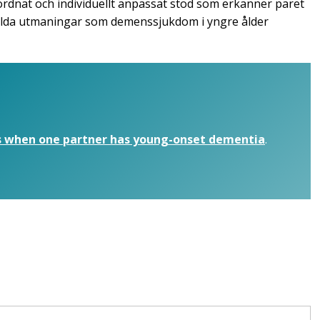
ordnat och individuellt anpassat stöd som erkänner paret
lda utmaningar som demenssjukdom i yngre ålder
es when one partner has young-onset dementia
.