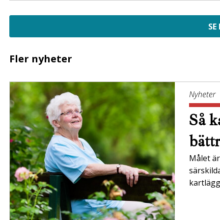
SE
Fler nyheter
Nyheter
Så ka
bätt
Målet är 
särskil
kartläg