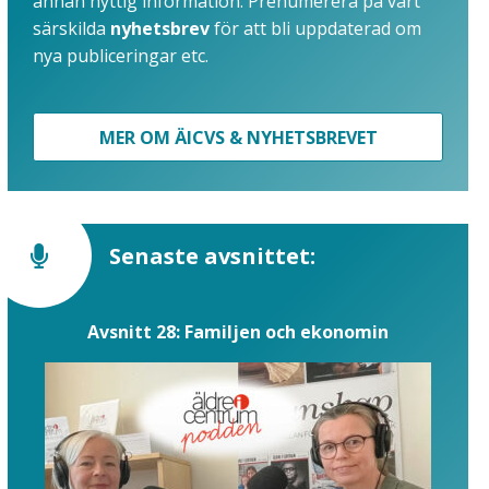
annan nyttig information. Prenumerera på vårt
särskilda
nyhetsbrev
för att bli uppdaterad om
nya publiceringar etc.
MER OM ÄICVS & NYHETSBREVET
Senaste avsnittet:
Avsnitt 28: Familjen och ekonomin