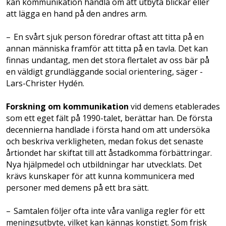
kan kommunikation handla om att utbyta blickar eller
att lägga en hand på den andres arm.
– En svårt sjuk person föredrar oftast att titta på en
annan människa framför att titta på en tavla. Det kan
finnas undantag, men det stora flertalet av oss bär på
en väldigt grundläggande social orientering, säger ­
Lars-­Christer Hydén.
Forskning om kommunikation
vid demens ­etablerades
som ett eget fält på 1990-talet, berättar han. De första
decennierna handlade i första hand om att undersöka
och beskriva verkligheten, medan fokus det senaste
årtiondet har skiftat till att åstadkomma för­bättringar.
Nya hjälpmedel och utbildningar har utvecklats. ­Det
krävs kunskaper för att kunna kommunicera­ med
personer med demens på ett bra sätt.
– Samtalen följer ofta inte våra vanliga reg­ler­ för ett
meningsutbyte, vilket kan kännas kon­stigt. Som frisk