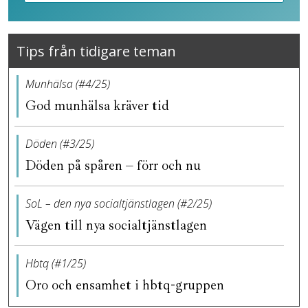
Tips från tidigare teman
Munhälsa (#4/25)
God munhälsa kräver tid
Döden (#3/25)
Döden på spåren – förr och nu
SoL – den nya socialtjänstlagen (#2/25)
Vägen till nya socialtjänstlagen
Hbtq (#1/25)
Oro och ensamhet i hbtq-gruppen