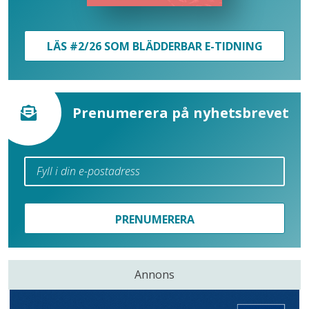
LÄS #2/26 SOM BLÄDDERBAR E-TIDNING
Prenumerera på nyhetsbrevet
PRENUMERERA
Annons