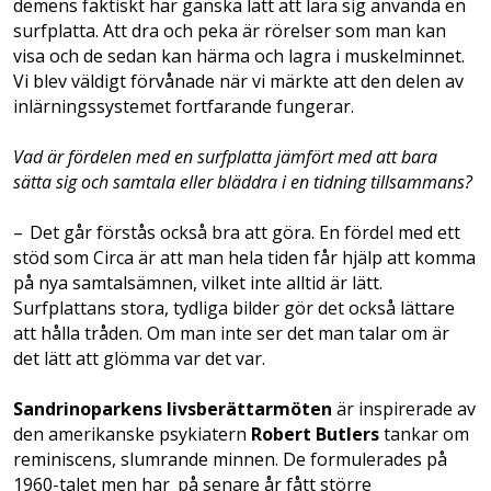
demens faktiskt har ganska lätt att lära sig använda en
surf­platta. Att dra och peka är rörelser som man kan
visa och de sedan kan härma och lagra i muskel­minnet.
Vi blev väldigt förvånade ­när vi märkte att den delen av
inlärnings­systemet fortfarande fungerar.
Vad är fördelen med en surfplatta jämfört med att bara
sätta sig och samtala eller bläddra i en tidning tillsammans?
– Det går förstås också bra att göra. En för­del med ett
stöd som Circa är att man hela tiden­ får hjälp att komma
på nya samtalsämnen, ­vilket inte alltid är lätt.
Surfplattans stora, tydliga bilder gör det också lättare
att hålla tråden. Om man inte ser det man talar om är
det lätt att glömma var det var.
Sandrinoparkens livsberättarmöten
är ­inspi­rerade av
den amerikanske psykiatern
Robert Butlers
tankar om
reminiscens, slumrande ­min­nen. De formulerades på
1960-talet men har på senare år fått större