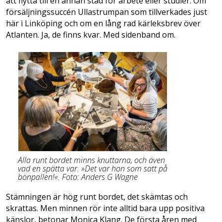
att flytta till en annan stad för arbete eller studier. Om
försäljningssuccén Ullastrumpan som tillverkades just
här i Linköping och om en lång rad kärleksbrev över
Atlanten. Ja, de finns kvar. Med sidenband om.
Alla runt bordet minns knuttarna, och även
vad en spätta var. »Det var hon som satt på
bönpallen!«. Foto: Anders G Wagne
Stämningen är hög runt bordet, det skämtas och
skrattas. Men minnen rör inte alltid bara upp positiva
känslor, betonar Monica Klang. De första åren med