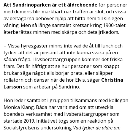
Att Sandrinoparken är ett äldreboende
för personer
med demens blir märkbart när träffen är slut, och vissa
av deltagarna behöver hjälp att hitta hem till sin egen
våning. Men så länge samtalet kretsar kring 1900-talet
återberättas minnen med skärpa och detaljrikedom.
– Vissa hyresgäster minns inte vad de åt till lunch och
tycker att det är pinsamt att inte kunna svara på en
sådan fråga. I livs­berättargruppen kommer det friska
fram. Det är häftigt att se hur personer som knappt
brukar säga något alls börjar prata, eller släpper
rollatorn och dansar när de hör Elvis, säger
Christina
Larsson
som arbetar på Sandrino.
Hon leder samtalet i gruppen tillsammans med kollegan
Monica Klang. Båda har varit med om att utveckla
boendets verksamhet med livsberättargrupper som
startade 2019. Initiativet togs som en reaktion på
Socialstyrelsens undersökning
Vad tycker de äldre om