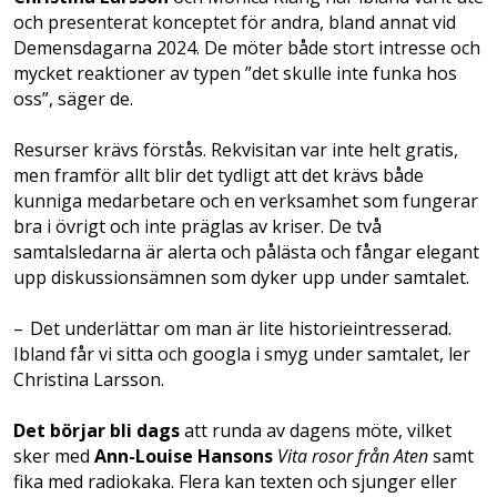
och presenterat konceptet för andra, bland annat vid
Demensdagarna 2024. De möter både stort intresse och
mycket reaktioner av typen ”det skulle inte funka hos
oss”, säger de.
Resurser krävs förstås. Rekvisitan var inte helt gratis,
men framför allt blir det tydligt att det krävs både
kunniga medarbetare och en verksamhet som fungerar
bra i övrigt och inte präglas av kriser. De två
samtalsledarna är ­alerta och pålästa och fångar elegant
upp diskus­sionsämnen som dyker upp under ­samtalet.
– Det underlättar om man är lite historie­intresserad.
Ibland får vi sitta och googla i smyg under samtalet, ler
Christina Larsson.
Det börjar bli dags
att runda av dagens möte, vilket
sker med
Ann-Louise Hansons
Vita rosor från Aten
samt
fika med radiokaka. Flera kan texten och sjunger eller