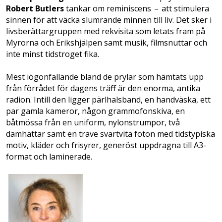
Robert Butlers
tankar om reminiscens – att stimulera
sinnen för att väcka slumrande minnen till liv. Det sker i
livs­berättargruppen med rekvisita som letats fram på
Myrorna och Erikshjälpen samt ­musik, filmsnuttar och
inte minst tids­­troget fika.
Mest iögonfallande bland de prylar som hämtats upp
från förrådet för dagens träff är den enorma, antika
radion. Intill den ligger pärlhalsband, en handväska, ett
par gamla kameror, någon grammofonskiva, en
båtmössa från en uniform, nylonstrumpor, två
damhattar samt en trave svartvita foton med tidstypiska
motiv, kläder och frisyrer, generöst uppdragna till A3-
format och laminerade.