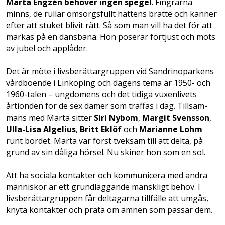
Märta Engzén behöver ingen spegel
. Fingrarna
minns, de rullar omsorgs­fullt hattens brätte och känner
efter att stuket blivit rätt. Så som man vill ha det för att
märkas på en dansbana. Hon poserar förtjust och möts
av jubel och applåder.
Det är möte i livsberättar­gruppen vid Sandrinoparkens
vårdboende i Linköping och dagens tema är 1950- och
1960-talen – ung­dom­ens och det tidiga vuxenlivets
årtionden för de sex damer som träffas i dag. Tillsam­
mans med Märta sitter
Siri Nybom
,
Margit Svensson
,
Ulla-Lisa Algelius
,
Britt Eklöf
och
Marianne Lohm
runt bordet. Märta var först tveksam till att delta, på
grund av sin dåliga hörsel. Nu skiner hon som en sol.
Att ha sociala kontakter och kommunicera med andra
människor är ett grundläggande mänskligt behov. I
livsberättargruppen får deltagarna tillfälle att umgås,
knyta kontakter och prata om ämnen som passar dem.