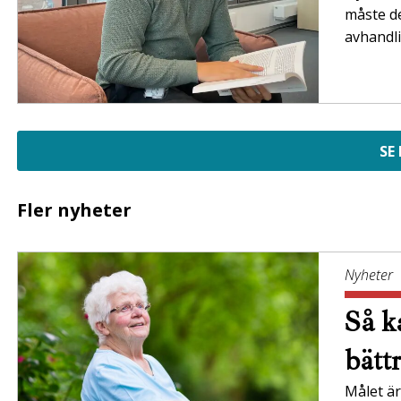
måste de
avhandli
SE
Fler nyheter
Nyheter
Så ka
bätt
Målet är 