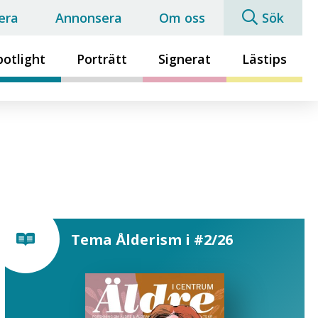
era
Annonsera
Om oss
Sök
potlight
Porträtt
Signerat
Lästips
Tema Ålderism i #2/26