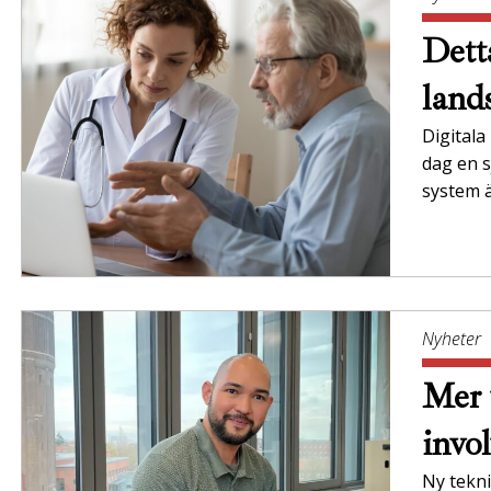
Dett
land
Digitala
dag en s
system ä
Nyheter
Mer 
invo
Ny tekni