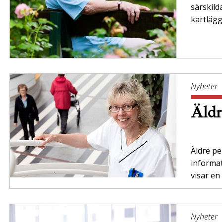
särskil
kartläg
Nyheter
Äldr
Äldre per
informa
visar en
Nyheter