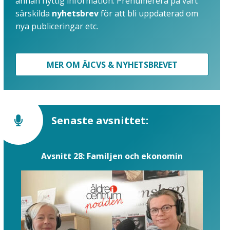
annan nyttig information. Prenumerera på vårt
särskilda
nyhetsbrev
för att bli uppdaterad om
nya publiceringar etc.
MER OM ÄICVS & NYHETSBREVET
Senaste avsnittet:
Avsnitt 28: Familjen och ekonomin