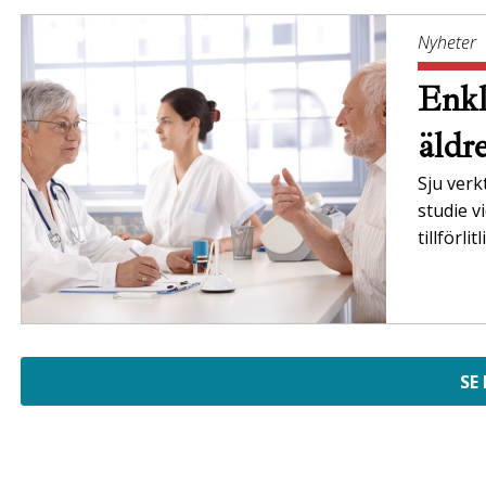
Nyheter
Enkl
äldr
Sju verk
studie v
tillförl
SE