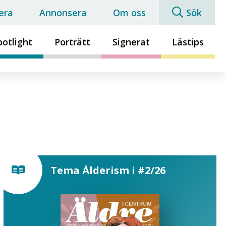
era
Annonsera
Om oss
Sök
potlight
Porträtt
Signerat
Lästips
Tema Ålderism i #2/26