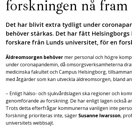
forskningen nå fram
Det har blivit extra tydligt under corona
behöver stärkas. Det har fått Helsingborg
forskare från Lunds universitet, för en fo
Äldreomsorgen behöver
mer personal och högre kompeten
under coronapandemin, då omsorgsverksamheterna drabba
medicinska fakultet och Campus Helsingborg, tillsamman
med åtgärder som kan utveckla äldreomsorgen, bland an
– Enligt hälso- och sjukvårdslagen ska regioner och kom
genomförande av forskning. De har enligt lagen också an
Trots detta efterfrågar kommunerna vanligen inte pers
forskning prioriteras inte, säger
Susanne Iwarsson
, pro
universitets webbsajt.