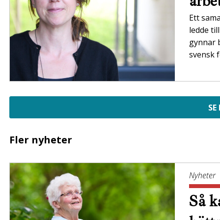
arbe
Ett sam
ledde ti
gynnar 
svensk f
SE
Fler nyheter
Nyheter
Så ka