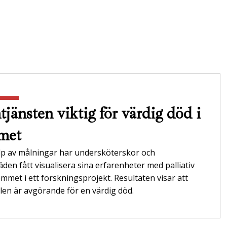
jänsten viktig för värdig död i
met
lp av målningar har undersköterskor och
äden fått visualisera sina erfarenheter med palliativ
emmet i ett forskningsprojekt. Resultaten visar att
en är avgörande för en värdig död.