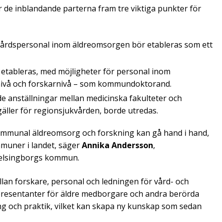
r de inblandande parterna fram tre viktiga punkter för
kvårdspersonal inom äldreomsorgen bör etableras som ett
 etableras, med möjligheter för personal inom
nivå och forskarnivå – som kommundoktorand.
de anställningar mellan medicinska fakulteter och
äller för regionsjukvården, borde utredas.
ommunal äldreomsorg och forskning kan gå hand i hand,
mmuner i landet, säger
Annika Andersson
,
Helsingborgs kommun.
lan forskare, personal och ledningen för vård- och
presentanter för äldre medborgare och andra berörda
ing och praktik, vilket kan skapa ny kunskap som sedan