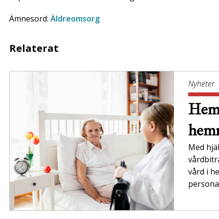
Ämnesord:
Äldreomsorg
Relaterat
Nyheter
Hemt
hem
Med hjä
vårdbitr
vård i h
personal