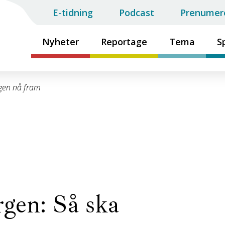
E-tidning
Podcast
Prenumer
Nyheter
Reportage
Tema
S
ngen nå fram
rgen: Så ska