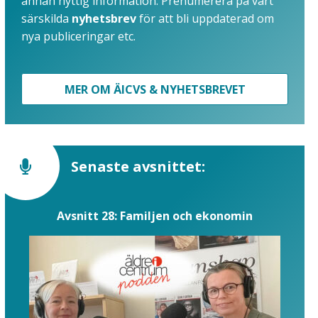
annan nyttig information. Prenumerera på vårt
särskilda
nyhetsbrev
för att bli uppdaterad om
nya publiceringar etc.
MER OM ÄICVS & NYHETSBREVET
Senaste avsnittet:
Avsnitt 28: Familjen och ekonomin