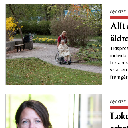
Nyheter
Allt
äldr
Tidspres
individ
försämr
visar en
framgår a
Nyheter
Loka