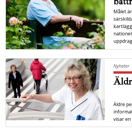
bätt
Målet är 
särskil
kartläg
nationel
uppdrag”
Nyheter
Äldr
Äldre per
informa
visar en