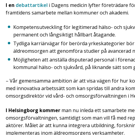
I en
debattartikel
i Dagens medicin lyfter företrädare fö
framtidens samarbete mellan kommuner och akademi.
Kompetensutveckling för legitimerad hälso- och sju
permanent och långsiktigt hållbart åtagande.
Tydliga karriärvägar för berörda yrkeskategorier bör
äldreomsorgen att genomföra studier på avancerad 
Möjligheten att anställa disputerad personal i förena
kommunal hälso- och sjukvård, på liknande sätt som g
– Vår gemensamma ambition är att visa vägen för hur k
med innovativa arbetssätt som kan spridas till andra ko
omsorgsdirektör vid vård- och omsorgsförvaltningen i 
I Helsingborg kommer
man nu inleda ett samarbete mel
omsorgsförvaltningen, samtidigt som man vill få med re
aktörer. Målet är att kunna integrera utbildning, forskn
implementeras inom äldreomsorgens verksamheter.