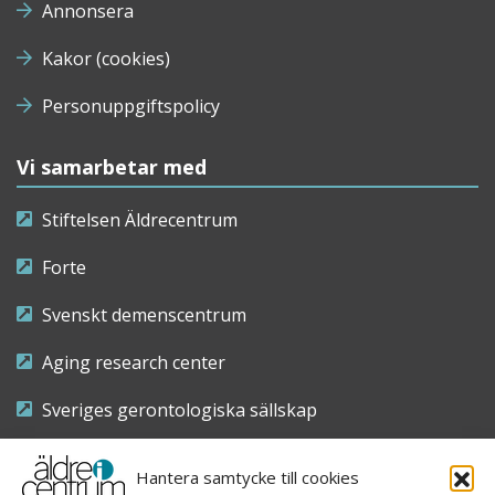
Annonsera
Kakor (cookies)
Personuppgiftspolicy
Vi samarbetar med
Stiftelsen Äldrecentrum
Forte
Svenskt demenscentrum
Aging research center
Sveriges gerontologiska sällskap
Riksföreningen för sjuksköterskor inom äldre- och
Hantera samtycke till cookies
demensvård