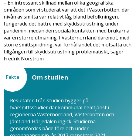
– En intressant skillnad mellan olika geografiska
områden som vi studerat var att det i Västerbotten, där
nivån av smitta var relativt låg bland befolkningen,
fungerade det bättre med skyddsutrustning under
pandemin, medan den sociala kontakten med brukarna
var en större utmaning. I Västernorrland däremot, med
större smittspridning, var förhållandet det motsatta och
tillgången till skyddsutrustning problematiskt, säger
Fredrik Norström.
Om studien
Fakta
Resultaten från studien bygger på
tvärsnittsstudier där kommunal hemtjänst i
regionerna Västernorrland, Västerbotten och
Jämtland-Härjedalen ingick. Studierna
genomfördes både före och under
coronapandemin, år 2017 respektive 2021.