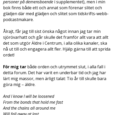
personer på demensboende
i supplementet), men i min
bok finns både ett och annat som förenar slitet och
glädjen där med glädjen och slitet som tidskrifts-webb-
podcas­t­makare.
Ålrajt, får jag till sist önska något innan jag tar min
sjörövarhatt och går skulle det framför allt vara att allt
det som utgör Äldre i Centrum, i alla olika kanaler, ska
nå ut till och engagera allt fler. Hjälp gärna till att sprida
ordet!
För mig tar
både orden och utrymmet slut, i alla fall i
detta forum. Det har varit en underbar tid och jag har
lärt mig massor, men ärligt talat: Tio år till skulle bara
göra mig – äldre.
And I know I will be loosened
From the bonds that hold me fast
And the chains all around me
Will fall away at last