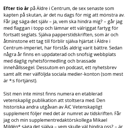
Efter tio år
på Äldre i Centrum, de sex senaste som
kapten på skutan, är det nu dags för mig att mönstra av.
Får jag säga det själv – ja, vem ska hindra mig? – går jag
med flaggan i topp och lämnar ett välriggat fartyg för
fortsatt seglats. Själva papperstidskriften, som är och
åtminstone ett tag till förblir själva hjärtat i Äldre i
Centrum-imperiet, har förstås aldrig varit bättre. Sedan
några år finns en uppdaterad och snofsig webbplats
med daglig nyhetsförmedling och brassade
innehållssegel. Dessutom en podcast, ett nyhetsbrev
samt allt mer välföljda sociala medier-konton (som mest
är *:s förtjänst).
Sist men inte minst finns numera en etablerad
vetenskaplig publikation att stoltsera med. Den
historiska andra utgåvan av ÄiC Veten­skapligt
supplement följer med det är numret av tidskriften. Får
jag och min supplementredaktörs­kollega Mikael
Mildén* säga det själva – vem skulle väl hindra oss? – är