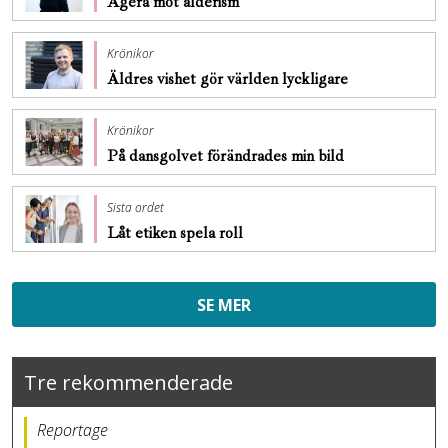
Agera mot ålderism
Krönikor
Äldres vishet gör världen lyckligare
Krönikor
På dansgolvet förändrades min bild
Sista ordet
Låt etiken spela roll
SE MER
Tre rekommenderade
Reportage