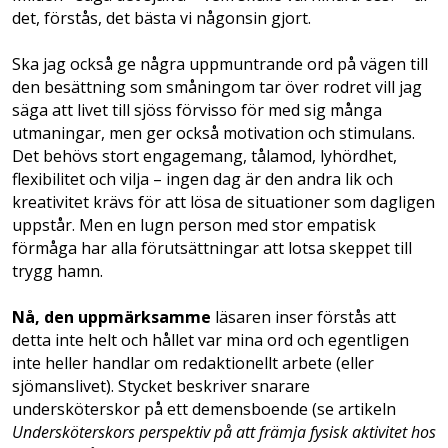
det, förstås, det bästa vi någonsin gjort.
Ska jag också ge några uppmuntrande ord på vägen till
den besättning som småningom tar över rodret vill jag
säga att livet till sjöss förvisso för med sig många
utmaningar, men ger också motivation och stimulans.
Det behövs stort engagemang, tålamod, lyhörd­het,
flexibilitet och vilja – ingen dag är den andra lik och
kreativitet krävs för att lösa de situationer som dagligen
uppstår. Men en lugn person med stor empatisk
förmåga har alla förutsättningar att lotsa skeppet till
trygg hamn.
Nå, den uppmärksamme
läsaren inser förstås att
detta inte helt och hållet var mina ord och egentligen
inte heller handlar om redaktionellt arbete (eller
sjömanslivet). Stycket beskriver snarare
undersköterskor på ett demens­boende (se artikeln
Undersköterskors perspektiv på att främja fysisk aktivitet hos