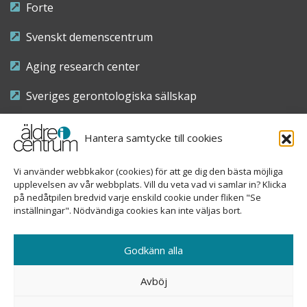
Forte
Svenskt demenscentrum
Aging research center
Sveriges gerontologiska sällskap
Riksföreningen för sjuksköterskor inom äldre- och
Hantera samtycke till cookies
demensvård
Vi använder webbkakor (cookies) för att ge dig den bästa möjliga
Nationellt kompetenscentrum anhöriga
upplevelsen av vår webbplats. Vill du veta vad vi samlar in? Klicka
på nedåtpilen bredvid varje enskild cookie under fliken "Se
inställningar". Nödvändiga cookies kan inte väljas bort.
Copyright © 2026 Äldre i centrum
Godkänn alla
Sveavägen 155, 113 46 Stockholm
Avböj
08-690 58 84