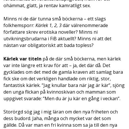
ohämmat, glatt, ja rentav kamratligt sex.
Minns ni de där tunna små böckerna – ett slags
folkhemsporr:
Kärlek 1, 2, 3
där välrenommerade
författare skrev erotiska noveller? Minns ni
utvikningsbrudarna i FiB aktuellt? Minns ni att det
nästan var obligatoriskt att bada topless?
Kärlek var titeln
på de där små böckerna, men kärlek
var inte längre ett krav för att – ja, det där då. Det
gycklades om det med de gamla kraven att samlag bara
fick ske om det verkligen handlade om riktig, stor,
fantastisk kärlek. ”Jag knullar bara när jag är kär”, sjöng
den unga flickan på kvinnoskivan och mamman som
uppgivet svarade: ”Men du är ju kär en gång i veckan”.
Storörgd sög jag i mig läran om den nya friheten och
dess budord. Jaha, många och mycket var det som
gällde. Då var man en fri kvinna som sa ja till den nya