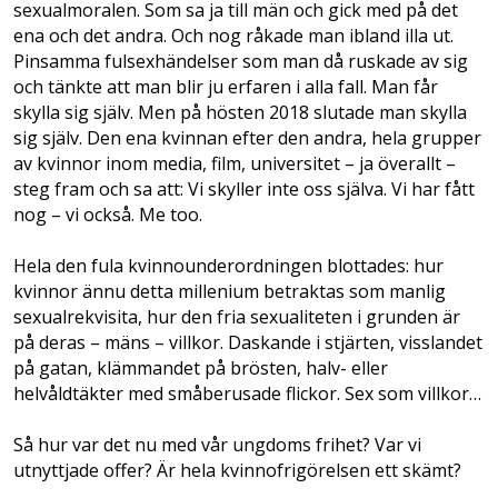
sexualmoralen. Som sa ja till män och gick med på det
ena och det andra. Och nog råkade man ibland illa ut.
Pinsamma fulsexhändelser som man då ruskade av sig
och tänkte att man blir ju erfaren i alla fall. Man får
skylla sig själv. Men på hösten 2018 slutade man skylla
sig själv. Den ena kvinnan efter den andra, hela grupper
av kvinnor inom media, film, universitet – ja överallt –
steg fram och sa att: Vi skyller inte oss själva. Vi har fått
nog – vi också. Me too.
Hela den fula kvinnounderordningen blottades: hur
kvinnor ännu detta millenium betraktas som manlig
sexualrekvisita, hur den fria sexualiteten i grunden är
på deras – mäns – villkor. Daskande i stjärten, visslandet
på gatan, klämmandet på brösten, halv- eller
helvåldtäkter med småberusade flickor. Sex som villkor…
Så hur var det nu med vår ungdoms frihet? Var vi
utnyttjade offer? Är hela kvinnofrigörelsen ett skämt?