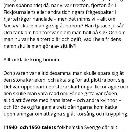
(men spännande) då, när vi var tretton, fjorton år. I
Fickjournalens eller andra tidningars frågespalter i
hjärtefrågor handlade – men det minns vi – allt om
honom
: skulle man ge sig åt honom? Han tjatade ju så?
Och tänk om han försvann om man höll på sig? Och om
man nu var hela trettio år och ogift, vad i hela fridens
namn skulle man göra av sitt liv?!
Allt cirklade kring honom.
Och svaren var alltid desamma: man skulle spara sig åt
den stora kärleken, och akta sig för att plottra bort sig.
Det var uppenbart den stora skatt unga flickor ägde och
den skulle man vara rädd om. För de gifta var råden
alltid att överse med hans later – och andra kvinnor –
och för de ogifta gamla trettioåringarna kom käcka
uppmaningar om att ägna sig åt körsång och knyppling.
I 1940- och 1950-talets
folkhemska Sverige där allt