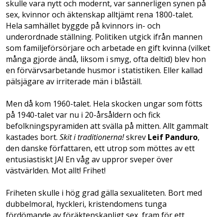
skulle vara nytt och modernt, var sannerligen synen på
sex, kvinnor och äktenskap alltjämt rena 1800-talet.
Hela samhället byggde på kvinnors in- och
underordnade ställning. Politiken utgick ifrån mannen
som familjeförsörjare och arbetade en gift kvinna (vilket
många gjorde ändå, liksom i smyg, ofta deltid) blev hon
en förvärvsarbetande husmor i statistiken. Eller kallad
pälsjägare av irriterade män i blåställ.
Men då kom 1960-talet. Hela skocken ungar som fötts
på 1940-talet var nu i 20-årsåldern och fick
befolkningspyramiden att svälla på mitten. Allt gammalt
kastades bort.
Skit i traditionerna!
skrev
Leif Panduro
,
den danske författaren, ett utrop som möttes av ett
entusiastiskt JA! En våg av uppror sveper över
västvärlden. Mot allt! Frihet!
Friheten skulle i hög grad gälla sexualiteten. Bort med
dubbelmoral, hyckleri, kristendomens tunga
fördömande av föräktenskapligt sex, fram för ett