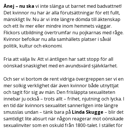
Ånej – nu ska
vi inte slänga ut barnet med badvattnet!
Det kvinnor nu har är alla förutsättningar för ett fullt,
mänskligt liv. Nu är vi inte längre dömda till äktenskap
och ett liv mer eller mindre inom hemmets väggar.
Flickors utbildning övertrumfar nu pojkarnas med råge.
Kvinnor befolkar nu alla samhällets platser i såväl
politik, kultur och ekonomi.
Fria att välja liv. Att vi äntligen har satt stopp för all
oönskad snaskighet med en avundsvärd självklarhet.
Och ser vi bortom de rent vidriga övergreppen ser vi en
mer solkig verklighet där även kvinnor både utnyttjat
och tagit för sig av män. Den frisläppta sexualiteten
innebar ju också – trots allt – frihet, njutning och lycka. I
en tid där kvinnors sexualitet sannerligen inte längre
smusslas undan – tänk bara på
Linda Skugge
– blir det
samtidigt lite absurt när någon reagerar mot oönskade
sexualinviter som en oskuld från 1800-talet. I stället för