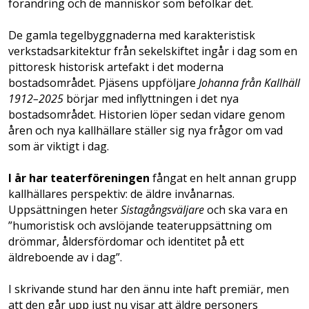
förändring och de människor som befolkar det.
De gamla tegelbyggnaderna med karakteristisk
verkstadsarkitektur från sekelskiftet ingår i dag som en
pittoresk historisk artefakt i det moderna
bostadsområdet. Pjäsens uppföljare
Johanna från Kallhäll
1912–2025
börjar med inflyttningen i det nya
bostadsområdet. Historien löper sedan vidare genom
åren och nya kallhällare ställer sig nya frågor om vad
som är viktigt i dag.
I år har teaterföreningen
fångat en helt annan grupp
kallhällares perspektiv: de äldre invånarnas.
Uppsättningen heter
Sistagångsväljare
och ska vara en
”humoristisk och avslöjande teateruppsättning om
drömmar, åldersfördomar och identitet på ett
äldreboende av i dag”.
I skrivande stund har den ännu inte haft premiär, men
att den går upp just nu visar att äldre personers