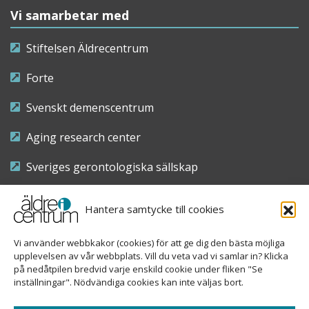
Vi samarbetar med
Stiftelsen Äldrecentrum
Forte
Svenskt demenscentrum
Aging research center
Sveriges gerontologiska sällskap
Riksföreningen för sjuksköterskor inom äldre- och
Hantera samtycke till cookies
demensvård
Vi använder webbkakor (cookies) för att ge dig den bästa möjliga
Nationellt kompetenscentrum anhöriga
upplevelsen av vår webbplats. Vill du veta vad vi samlar in? Klicka
på nedåtpilen bredvid varje enskild cookie under fliken "Se
inställningar". Nödvändiga cookies kan inte väljas bort.