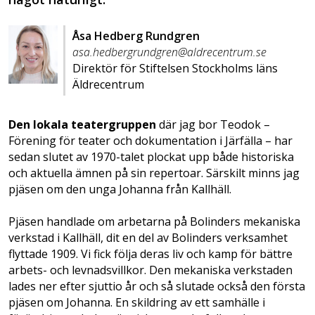
Åsa Hedberg Rundgren
asa.hedbergrundgren@aldrecentrum.se
Direktör för Stiftelsen Stockholms läns
Äldrecentrum
Den lokala teatergruppen
där jag bor Teodok –
Förening för teater och dokumentation i Järfälla – har
sedan slutet av 1970-talet plockat upp både historiska
och aktuella ämnen på sin repertoar. Särskilt minns jag
pjäsen om den unga Johanna från Kallhäll.
Pjäsen handlade om arbetarna på Bolinders mekaniska
verkstad i Kallhäll, dit en del av Bolinders verksamhet
flyttade 1909. Vi fick följa deras liv och kamp för bättre
arbets- och levnadsvillkor. Den mekaniska verkstaden
lades ner efter sjuttio år och så slutade också den första
pjäsen om Johanna. En skildring av ett samhälle i