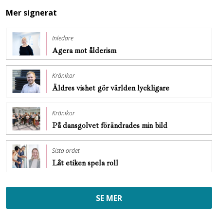
Mer signerat
Inledare
Agera mot ålderism
Krönikor
Äldres vishet gör världen lyckligare
Krönikor
På dansgolvet förändrades min bild
Sista ordet
Låt etiken spela roll
SE MER