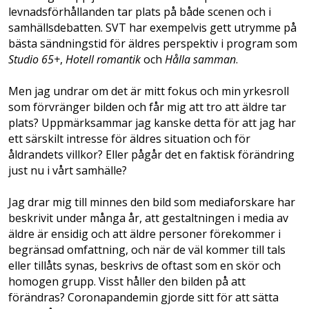
levnadsförhållanden tar plats på både scenen och i
samhällsdebatten. SVT har exempelvis gett utrymme på
bästa sändningstid för äldres perspektiv i program som
Studio 65+
,
Hotell romantik
och
Hålla samman
.
Men jag undrar om det är mitt fokus och min yrkesroll
som förvränger bilden och får mig att tro att äldre tar
plats? Uppmärksammar jag kanske detta för att jag har
ett särskilt intresse för äldres situation och för
åldrandets villkor? Eller pågår det en faktisk förändring
just nu i vårt samhälle?
Jag drar mig till minnes den bild som mediaforskare har
beskrivit under många år, att gestaltningen i media av
äldre är ensidig och att äldre personer förekommer i
begränsad omfattning, och när de väl kommer till tals
eller tillåts synas, beskrivs de oftast som en skör och
homogen grupp. Visst håller den bilden på att
förändras? Coronapandemin gjorde sitt för att sätta