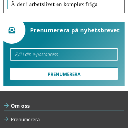
Ålder i arbetslivet en komplex fråga
Prenumerera på nyhetsbrevet
PRENUMERERA
Om oss
Prenumerera