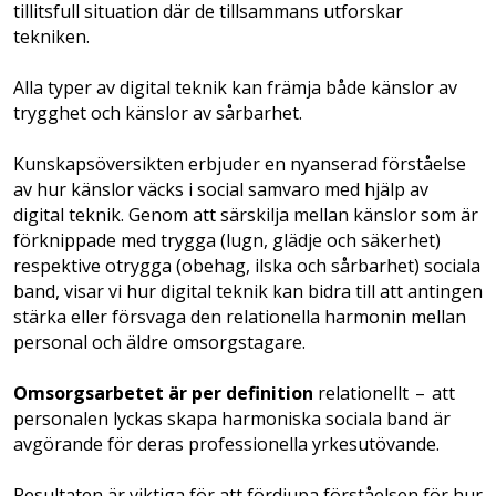
tillitsfull ­situation där de tillsammans utforskar
tekniken.
Alla typer av digital teknik kan främja både känslor av
trygghet och känslor av sårbarhet.
Kunskapsöversikten erbjuder en nyanserad förståelse
av hur känslor väcks i social samvaro med hjälp av
digital teknik. Genom att särskilja mellan känslor som är
förknippade med trygga (lugn, glädje och säkerhet)
respektive otrygga (obehag, ilska och sårbarhet) sociala
band, visar vi hur digital teknik kan bidra till att antingen
stärka eller försvaga den relationella harmonin mellan
personal och äldre omsorgstagare.
Om­sorgsarbetet är per definition
relationellt – att
personalen lyckas skapa harmoniska sociala band är
avgörande för deras professionella yrkesutövande.
Resultaten är viktiga för att fördjupa för­ståelsen för hur