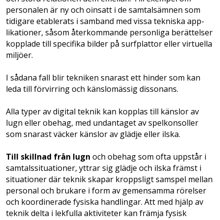
personalen är ny och oinsatt ­i de samtalsämnen som
tidigare etablerats i samband med vissa tekniska app­
likationer, såsom återkommande personliga berättelser
kopplade till specifika bilder på surfplattor eller virtuella
miljöer.
I sådana fall blir tekniken snarast ett hinder som kan
leda till förvirring och känslomässig dissonans.
Alla typer av digital teknik kan kopplas till känslor av
lugn eller obehag, med undantaget av spelkonsoller
som snarast väcker känslor av glädje eller ilska.
Till skillnad från lugn
och obehag som ofta uppstår i
samtalssituationer, yttrar sig glädje och ilska främst i
situationer där teknik skapar kroppsligt samspel mellan
personal och brukare i form av gemensamma rörelser
och koordinerade fysiska handlingar. Att med hjälp av
teknik delta i lekfulla aktiviteter kan främja fysisk