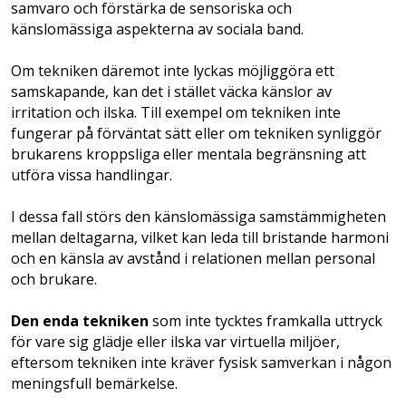
samvaro och förstärka de sensoriska och
känslomässiga aspekterna av sociala band.
Om tekniken däremot inte lyckas möjliggöra ett
samskapande, kan det i stället väcka känslor av
irritation och ilska. Till exempel­ om tekniken inte
fungerar på förväntat sätt eller om tekniken synliggör
brukarens kroppsliga eller mentala begränsning att
utföra vissa handlingar.
I dessa fall störs den känslomässiga samstämmigheten
mellan deltagarna, vilket kan leda till bristande harmoni
och en känsla av avstånd i relationen mellan personal
och brukare.
Den enda tekniken
som inte tycktes framkalla uttryck
för vare sig glädje eller ilska var virtuella miljöer,
eftersom tekniken inte kräver fysisk samverkan i någon
meningsfull bemärkelse.