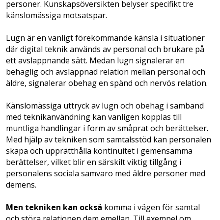
personer. Kunskaps­över­sikten belyser specifikt tre
känslomässiga motsatspar.
Lugn är en vanligt förekommande känsla i situationer
där digital teknik används av personal och brukare på
ett avslappnande sätt. Medan lugn signalerar en
behaglig och avslappnad relation mellan personal och
äldre, signalerar obehag en spänd och nervös relation.
Känslomässiga uttryck av lugn och obehag ­i samband
med teknikanvändning kan vanligen kopplas till
muntliga handlingar i form av småprat och berättelser.
Med hjälp av tekniken som samtalsstöd kan personalen
skapa och upprätthålla kontinuitet i gemensamma
berättelser, vilket blir en särskilt viktig tillgång i
personalens sociala samvaro med äldre personer med
demens.­
Men tekniken kan också
komma i vä­­gen för samtal
och störa relationen dem emellan. Till exempel om