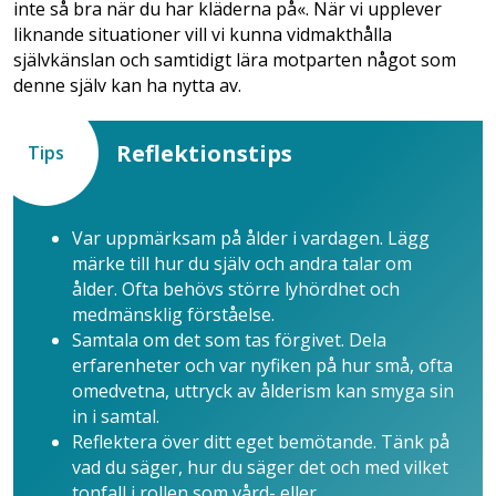
inte så bra när du har kläderna på«. När vi upplever
liknande situationer vill vi kunna vidmakthålla
självkänslan och samtidigt lära motparten något som
denne själv kan ha nytta av.
Reflektionstips
Tips
Var uppmärksam på ålder i var­dagen. Lägg
märke till hur du själv och andra talar om
ålder. Ofta behövs större lyhördhet och
medmänsklig förståelse.
Samtala om det som tas förgivet. Dela
erfarenheter och var nyfiken på hur små, ofta
omedvetna, uttryck av ålderism kan smyga sin
in i samtal.
Reflektera över ditt eget bemötande. Tänk på
vad du säger, hur du säger det och med vilket
tonfall i rollen som vård- eller