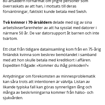
80-årsåldern förnärmat om yngre personer som
överraskats av att han, i motsats till deras
förväntningar, faktiskt kunde betala med Swish.
Två kvinnor i 70-årsåldern
delade med sig ­av sina
arbetslivserfarenheter av att ha sysslat med datorer i
närmare 50 år. De var dator­support åt barnen och inte
tvärtom.
Ett cit­at från tidigare datainsamling kom från en 75-årig
finländsk kvinna som beskrev be­mötandet i samband
med att hon skulle ­betala med kreditkort i affären.
Expediten frågade: ­»Kommer du ­ihåg pinkoden?«
Antydningar om förekomsten av minnesproblematik
kan såra trots att intentionen är välvilja. Listan av
likande typiska fall kan göras synnerligen lång och
många av beskrivningarna kommer från hälso- och
sjukvården.