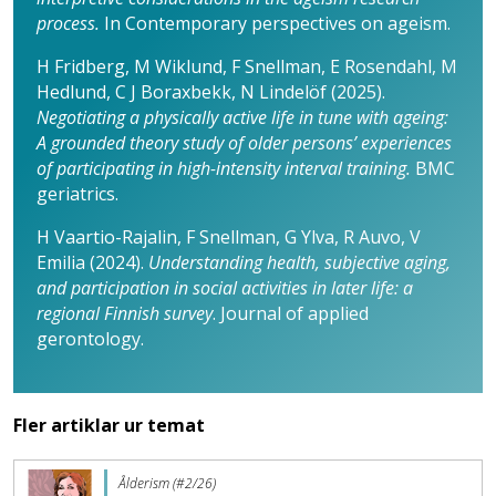
process.
In Contem­porary perspectives on ageism.
H Fridberg, M Wiklund, F Snellman, ­E Rosendahl, M
Hedlund, C J Boraxbekk, N Lindelöf (2025).
Negotiating a physi­cally active life in tune with ageing:
A grounded theory study of older persons’ experien­ces
of participating in high-intensity inter­val training.
BMC
geriatrics.
H Vaartio-Rajalin, F Snellman, G Ylva, R Auvo, V
Emilia (2024).
Understanding health, subjective aging,
and participa­tion in social activities in later life: a
regional Finnish survey
. Journal of applied
gerontology.
Fler artiklar ur temat
Ålderism (#2/26)