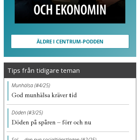
ÄLDRE I CENTRUM-PODDEN
Tips från tidigare teman
Munhälsa (#4/25)
God munhälsa kräver tid
Döden (#3/25)
Döden på spåren – förr och nu
SoL – den nya socialtjänstlagen (#2/25)