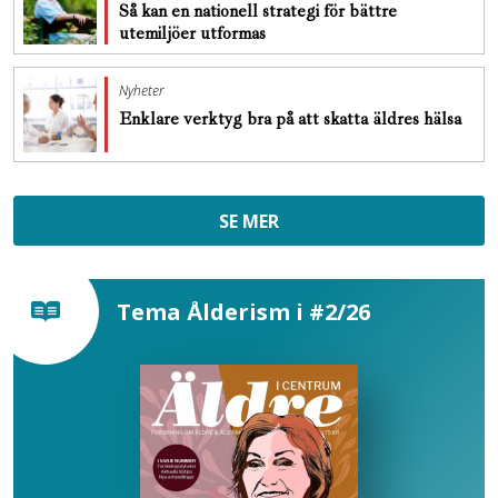
Så kan en nationell strategi för bättre
utemiljöer utformas
Nyheter
Enklare verktyg bra på att skatta äldres hälsa
SE MER
Tema Ålderism i #2/26