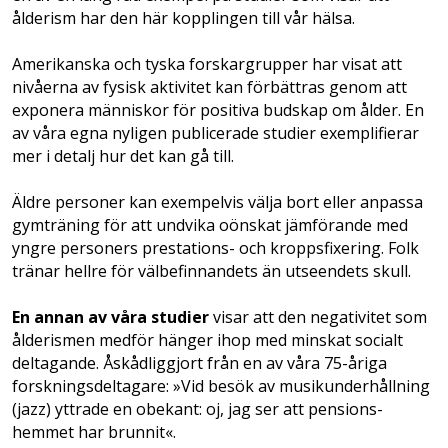
ålderism har den här kopplingen till vår hälsa.
Amerikanska och tyska forskargrupper har ­visat att
nivåerna av fysisk aktivitet kan förbättras genom att
exponera människor för positiva budskap om ålder. En
av våra egna nyligen pub­licerade studier exemplifierar
mer i detalj hur det kan gå till.
Äldre personer kan exempel­vis välja bort eller anpassa
gymträning för att undvika oön­skat jämförande med
yngre personers prestations- och kroppsfixering. Folk
tränar hellre för välbefinnandets än utseendets skull.
En annan av våra studier
visar att den nega­tivitet som
ålderismen medför hänger ihop med minskat socialt
deltagande. Åskådliggjort från en av våra 75-åriga
forskningsdeltagare: »Vid besök av musikunderhållning
(jazz) yttrade en obekant: oj, jag ser att pensions­
hemmet har brunnit«.