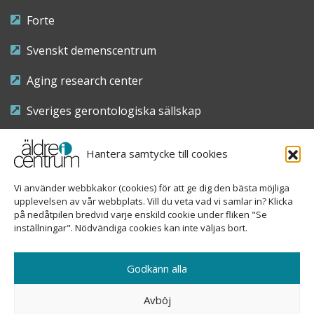
Forte
Svenskt demenscentrum
Aging research center
Sveriges gerontologiska sällskap
Riksföreningen för sjuksköterskor inom äldre- och
Hantera samtycke till cookies
demensvård
Vi använder webbkakor (cookies) för att ge dig den bästa möjliga
Nationellt kompetenscentrum anhöriga
upplevelsen av vår webbplats. Vill du veta vad vi samlar in? Klicka
på nedåtpilen bredvid varje enskild cookie under fliken "Se
inställningar". Nödvändiga cookies kan inte väljas bort.
Copyright © 2026 Äldre i centrum
Godkänn alla
Sveavägen 155, 113 46 Stockholm
Avböj
08-690 58 84