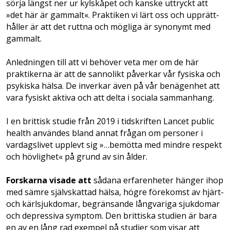
sörja längst ner ur kylskåpet och kanske uttryckt att
»det här är gammalt«. Praktiken vi lärt oss och upprätt­
håller är att det ruttna och mögliga är synonymt med
gammalt.
Anledningen till att vi behöver veta mer om de här
praktikerna är att de sannolikt påverkar vår fysiska och
psykiska hälsa. De inverkar även på vår benägenhet att
vara fysiskt aktiva och att delta i sociala sammanhang.
I en brittisk studie från 2019 i tidskriften Lancet public
health användes bland annat frågan om personer­ i
vardagslivet upplevt sig »…bemötta med mindre respekt
och hövlighet« på grund av sin ålder.
Forskarna visade att
sådana erfar­enheter hänger ihop
med sämre självskattad hälsa, högre förekomst av hjärt-
och kärlsjukdomar, begränsande långvariga sjukdomar
och depressiva symptom. Den brittiska studien är bara
en av en lång rad exempel på studier som visar att