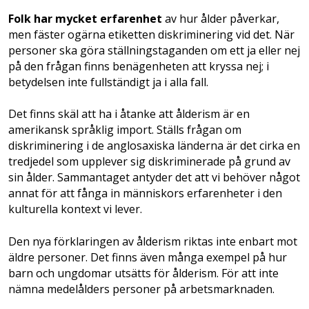
Folk har mycket erfarenhet
av hur ålder påverkar,
men fäster ogärna etiketten diskriminering vid det. När
personer ska göra ställningstaganden om ett ja eller nej
på den frågan finns benägenheten att kryssa nej; i
betydelsen inte fullständigt ja i alla fall.
Det finns skäl att ha i åtanke att ålderism är en
amerikansk språklig import. Ställs frågan om
diskriminering i de anglosaxiska länderna är det cirka en
tredjedel som upplever sig diskriminerade på grund av
sin ålder. Sammantaget antyder det att vi behöver något
annat för att fånga in människors erfarenheter i den
kulturella kontext vi lever.
Den nya förklaringen av ålderism riktas inte enbart mot
äldre personer. Det finns även många exempel på hur
barn och ungdomar utsätts för ­ålderism. För att inte
nämna medelålders personer på arbetsmarknaden.