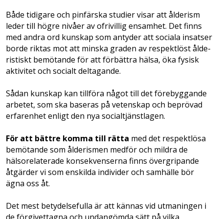
Både tidigare och pin­färska studier visar att ålderism
leder till högre nivåer av ofrivillig ensamhet. Det finns
med andra ord kunskap som antyder att sociala insatser
borde riktas mot att minska graden av respektlöst ålde­
ristiskt bemötande för att förbättra hälsa, öka fysisk
aktivitet och socialt deltagande.
Sådan kunskap kan tillföra något till det förebyggande
arbetet, som ska baseras på vetenskap och beprövad
erfarenhet enligt den nya socialtjänstlagen.
För att bättre komma till rätta
med det ­res­­pektlösa
bemötande som ålderismen med­för och mildra de
hälsorelaterade ­konsekvenserna finns övergripande
åtgärder vi som enskilda ­individer och samhälle bör
ägna oss åt.
Det mest ­betydelsefulla är att kännas vid utmaningen ­i
de förgivet­tagna och undangömda­ sätt på vilka