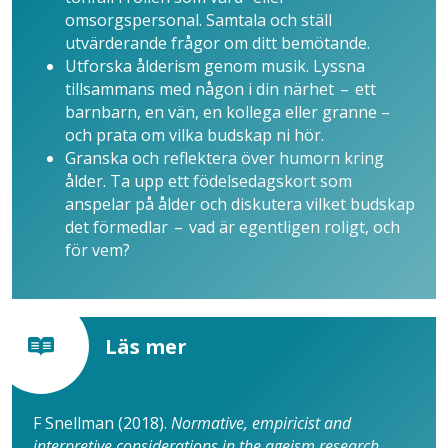
omsorgspersonal. Samtala och ställ
utvärderande frågor om ditt bemötande.
Utforska ålderism genom musik. Lyssna
tillsammans med någon i din närhet – ett
barnbarn, en vän, en kollega eller granne –
och prata om vilka budskap ni hör.
Granska och reflektera över humorn kring
ålder. Ta upp ett födelsedagskort som
anspelar på ålder och diskutera vilket budskap
det förmedlar – vad är egent­ligen roligt, och
för vem?
Läs mer
F Snellman (2018).
Normative, empiricist and
interpretive considerations in the ageism research