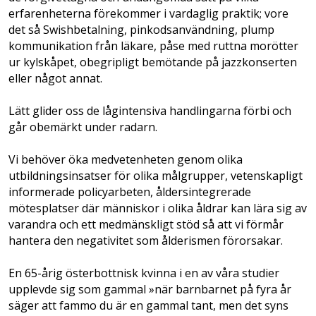
erfarenheterna förekommer i vardaglig praktik; vore
det så Swishbetalning, pinkods­användning, plump
kommunikation från lä­kare, påse med ruttna morötter
ur kylskåpet, obegripligt bemötande på jazzkonserten
eller något annat.
Lätt glider oss de lågintensiva handlingarna förbi och
går obemärkt under radarn.
Vi behöver öka medvetenheten genom olika
utbildningsinsatser för olika målgrupper, vetenskapligt
informerade policyarbeten, åldersintegrerade
mötesplatser där människor i olika åldrar kan lära sig av
varandra och ett medmänskligt stöd så att vi förmår
hantera den negativitet som ålderismen förorsakar.
En 65-årig österbottnisk kvinna i en av våra studier
upplevde sig som gammal »när barnbarnet på fyra år
säger att fammo du är en gammal tant, men det syns