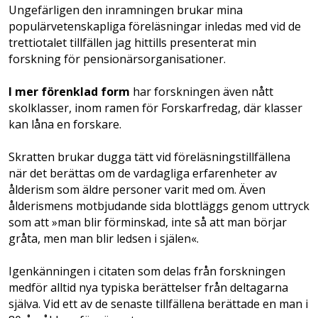
Ungefärligen den inramningen brukar mina
populärvetenskapliga föreläsningar inledas med vid de
trettiotalet tillfällen jag hittills presenterat min
forskning för pensionärsorganisationer.
I mer förenklad form
har forskningen även nått
skolklasser, inom ramen för Forskarfredag, där klasser
kan låna en forskare.
Skratten brukar dugga tätt vid föreläsningstillfällena
när det berättas om de vardagliga erfarenheter av
ålderism som äldre personer varit med om. Även
ålderismens motbjudande sida blottläggs genom uttryck
som att »man blir förminskad, inte så att man börjar
gråta, men man blir ledsen i själen«.
Igenkänningen i citaten som ­delas från forskningen
medför alltid nya typiska berättelser från deltagarna
själva. Vid ett av de senaste tillfällena berättade en man i