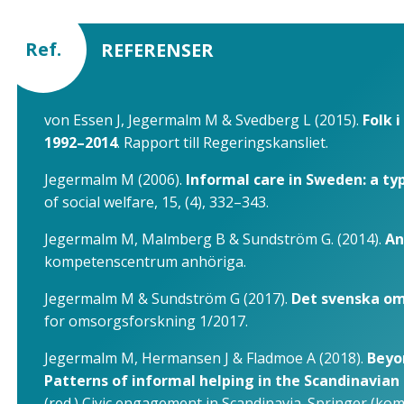
Ref.
REFERENSER
von Essen J, Jegermalm M & Svedberg L (2015).
Folk 
1992–2014
. Rapport till Regeringskansliet.
Jegermalm M (2006).
Informal care in Sweden: a ty
of social welfare, 15, (4), 332–343.
Jegermalm M, Malmberg B & Sundström G. (2014).
An
kompetenscentrum anhöriga.
Jegermalm M & Sundström G (2017).
Det svenska om
for omsorgsforskning 1/2017.
Jegermalm M, Hermansen J & Fladmoe A (2018).
Beyo
Patterns of informal helping in the Scandinavian 
(red.) Civic engagement in Scandinavia. Springer (ko