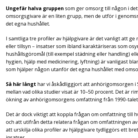
Ungefär halva gruppen
som ger omsorg till någon i det
omsorgsgivare är en liten grupp, men de utför i genomsn
det egna hushållet.
I samtliga tre profiler av hjälpgivare är det vanligt att
eller tillsyn – insatser som ibland karaktäriseras som osy
hushållsgöromål (till exempel städning eller handling) ell
hygien, hjälp med medicinering, lyftning) är vanligast b
som hjälper någon utanför det egna hushållet med oms
Så här långt
har vi åskådliggjort att anhörigomsorgen i
mellan vad olika studier visat är 10–50 procent. Det är rim
ökning av anhörigomsorgens omfattning från 1990-talet 
Det är dock viktigt att koppla frågan om omfattning till 
och att utifrån detta relatera frågan om omfattningen av 
att urskilja olika profiler av hjälpgivare tydliggörs ett
insatser.