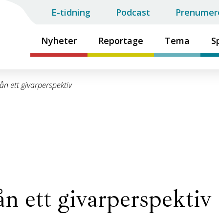
E-tidning
Podcast
Prenumer
Nyheter
Reportage
Tema
S
n ett givarperspektiv
n ett givarperspektiv