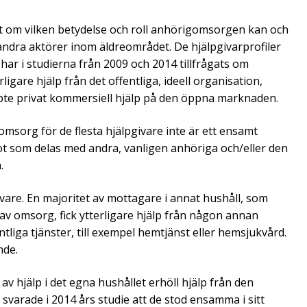
t om vilken betydelse och roll anhörigomsorgen kan och
ll andra aktörer inom äldreområdet. De hjälpgivarprofiler
har i studierna från 2009 och 2014 tillfrågats om
ligare hjälp från det offentliga, ideell organisation,
pte privat kommersiell hjälp på den öppna marknaden.
 omsorg för de flesta hjälpgivare inte är ett ensamt
t som delas med andra, vanligen anhöriga och/eller den
.
ivare. En majoritet av mottagare i annat hushåll, som
av omsorg, fick ytterligare hjälp från någon annan
tliga tjänster, till exempel hemtjänst eller hemsjukvård.
nde.
 av hjälp i det egna hushållet erhöll hjälp från den
varade i 2014 års studie att de stod ensamma i sitt