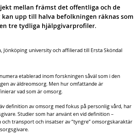
jekt mellan främst det offentliga och de
 kan upp till halva befolkningen räknas som
n tre tydliga hjälpgivarprofiler.
 Jönköping university och affilierad till Ersta Sköndal
r numera etablerad inom forskningen såväl som i den
ingen av äldreomsorg. Men hur omfattande är
inierar vad som är omsorg.
äv definition av omsorg med fokus på personlig vård, har
givare. Studier som har använt en vid definition –
yn och transport och insatser av ”tyngre” omsorgskaraktär
msorgsgivare.