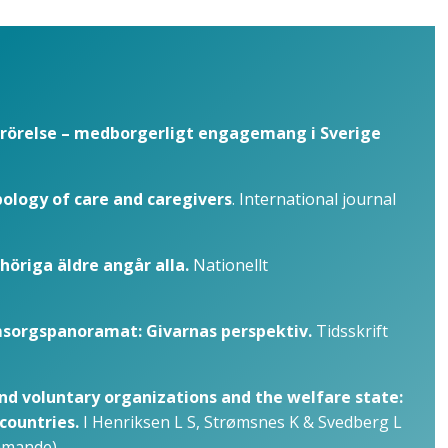
i rörelse – medborgerligt engagemang i Sverige
pology of care and caregivers
. International journal
höriga äldre angår alla.
Nationellt
sorgspanoramat: Givarnas perspektiv.
Tidsskrift
nd voluntary organizations and the welfare state:
countries.
I Henriksen L S, Strømsnes K & Svedberg L
mmande).