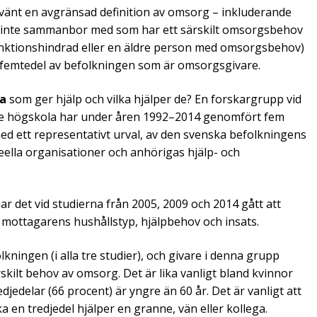
nvänt en avgränsad definition av omsorg – inkluderande
n inte sammanbor med som har ett särskilt omsorgsbehov
 funktionshindrad eller en äldre person med omsorgsbehov)
 femtedel av befolkningen som är omsorgsgivare.
ga
som ger hjälp och vilka hjälper de? En forskargrupp vid
ke högskola har under åren 1992–2014 genomfört fem
med ett representativt urval, av den svenska befolkningens
 ideella organisationer och anhörigas hjälp- och
r det vid studierna från 2005, 2009 och 2014 gått att
på mottagarens hushållstyp, hjälpbehov och insats.
kningen (i alla tre studier), och givare i denna grupp
ilt behov av omsorg. Det är lika vanligt bland kvinnor
djedelar (66 procent) är yngre än 60 år. Det är vanligt att
a en tredjedel hjälper en granne, vän eller kollega.