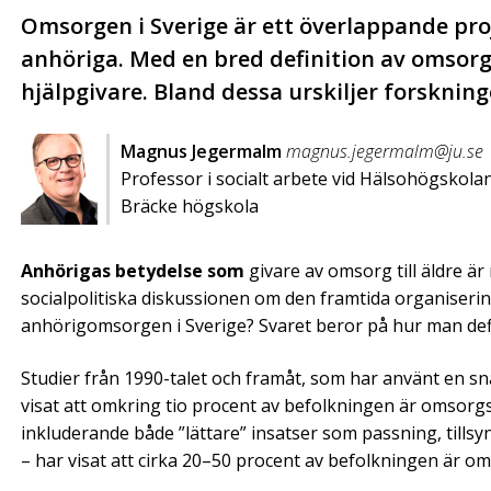
Omsorgen i Sverige är ett överlappande pro
anhöriga. Med en bred definition av omsorg
hjälpgivare. Bland dessa urskiljer forskninge
Magnus Jegermalm
magnus.jegermalm@ju.se
Professor i socialt arbete vid Hälsohögskolan,
Bräcke högskola
Anhörigas betydelse som
givare av omsorg till äldre ä
socialpolitiska diskussionen om den framtida organiser
anhörigomsorgen i Sverige? Svaret beror på hur man def
Studier från 1990-talet och framåt, som har använt en sn
visat att omkring tio procent av befolkningen är omsorgs
inkluderande både ”lättare” insatser som passning, tills
– har visat att cirka 20–50 procent av befolkningen är o