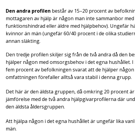
Den andra profilen
består av 15–20 procent av befolknin
mottagaren av hjälp är någon man inte sammanbor med s
funktionshindrad eller äldre med hjälpbehov). Ungefär hälf
kvinnor än män (ungefär 60/40 procent i de olika studier
annan släkting.
Den tredje profilen skiljer sig från de två andra då den 
hjälper någon med omsorgsbehov i det egna hushållet. I 
fem procent av befolkningen svarat att de hjälper någon 
omfattningen förefaller alltså vara stabil i denna grupp.
Det här är den äldsta gruppen, då omkring 20 procent är i
jämförelse med de två andra hjälpgivarprofilerna där unde
den äldsta åldersgruppen.
Att hjälpa någon i det egna hushållet är ungefär lika van
män.