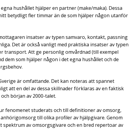
 egna hushållet hjälper en partner (make/maka). Dessa
itt betydligt fler timmar än de som hjälper någon utanför
 ge mottagaren insatser av typen samvaro, kontakt, passning
nliga. Det är också vanligt med praktiska insatser av typen
er transport. Att ge personlig omvårdnad (till exempel
land dem som hjälper någon i det egna hushållet och de
orgsbehov.
 Sverige är omfattande. Det kan noteras att spannet
ligt att en del av dessa skillnader förklaras av en faktisk
och början av 2000-talet.
hur fenomenet studerats och till definitioner av omsorg,
anhörigomsorg till olika profiler av hjälpgivare. Genom
 brett spektrum av omsorgsgivare och en bred repertoar av