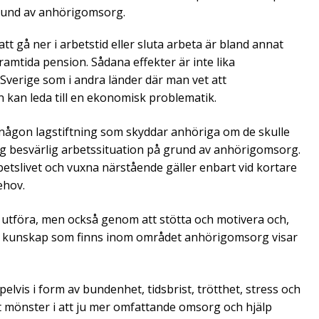
 grund av anhörigomsorg.
t gå ner i arbetstid eller sluta arbeta är bland annat
framtida pension. Sådana effekter är inte lika
erige som i andra länder där man vet att
kan leda till en ekonomisk problematik.
någon lagstiftning som skyddar anhöriga om de skulle
g besvärlig arbetssituation på grund av anhörigomsorg.
etslivet och vuxna närstående gäller enbart vid kortare
behov.
 utföra, men också genom att stötta och motivera och,
en kunskap som finns inom området anhörigomsorg visar
elvis i form av bundenhet, tidsbrist, trötthet, stress och
ellt mönster i att ju mer omfattande omsorg och hjälp