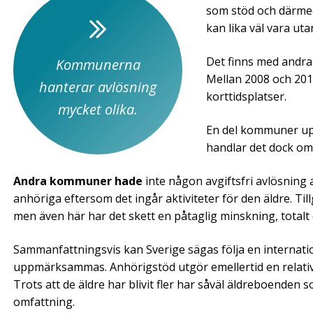
som stöd och därmed
kan lika väl vara uta
Det finns med andra 
Kommunerna
Mellan 2008 och 2016
hanterar avlösning
korttidsplatser.
mycket olika.
En del kommuner upp
handlar det dock om
Andra kommuner hade
inte någon avgiftsfri avlösning
anhöriga eftersom det ingår aktiviteter för den äldre. T
men även här har det skett en påtaglig minskning, totalt 
Sammanfattningsvis kan Sverige sägas följa en internati
uppmärksammas. Anhörigstöd utgör emellertid en relativt
Trots att de äldre har blivit fler har såväl äldreboend
omfattning.