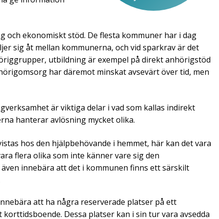
ing och ekonomiskt stöd. De flesta kommuner har i dag
ljer sig åt mellan kommunerna, och vid sparkrav är det
nhöriggrupper, utbildning är exempel på direkt anhörigstöd
anhörigomsorg har däremot minskat avsevärt över tid, men
gverksamhet är viktiga delar i vad som kallas indirekt
rna hanterar avlösning mycket olika.
vistas hos den hjälpbehövande i hemmet, här kan det vara
a flera olika som inte känner vare sig den
 även innebära att det i kommunen finns ett särskilt
.
innebära att ha några reserverade platser på ett
t korttidsboende. Dessa platser kan i sin tur vara avsedda