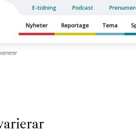
E-tidning
Podcast
Prenumer
Nyheter
Reportage
Tema
S
varierar
arierar