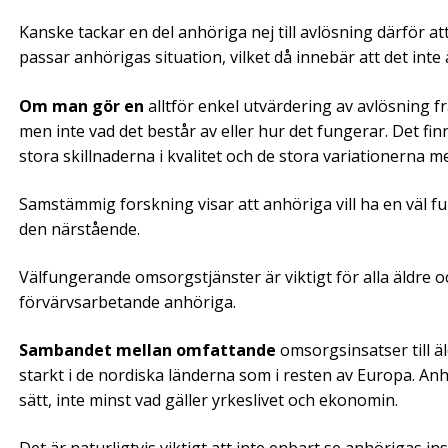
Kanske tackar en del anhöriga nej till avlösning därför att 
passar anhörigas situation, vilket då innebär att det inte
Om man gör en
alltför enkel utvärdering av avlösning 
men inte vad det består av eller hur det fungerar. Det finn
stora skillnaderna i kvalitet och de stora variationerna
Samstämmig forskning visar att anhöriga vill ha en väl f
den närstående.
Välfungerande omsorgstjänster är viktigt för alla äldre o
förvärvsarbetande anhöriga.
Sambandet mellan omfattande
omsorgsinsatser till äl
starkt i de nordiska länderna som i resten av Europa. Anh
sätt, inte minst vad gäller yrkeslivet och ekonomin.
Det är naturligtvis viktigt att inte enbart se anhörigas in