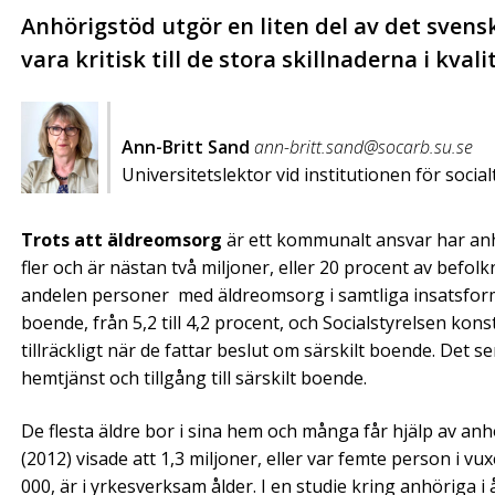
Anhörigstöd utgör en liten del av det sven
vara kritisk till de stora skillnaderna i kv
Ann-Britt Sand
ann-britt.sand@socarb.su.se
Universitetslektor vid institutionen för socia
Trots att äldreomsorg
är ett kommunalt ansvar har anhör
fler och är nästan två miljoner, eller 20 procent av befo
andelen personer med äldreomsorg i samtliga insatsform
boende, från 5,2 till 4,2 procent, och Socialstyrelsen ko
tillräckligt när de fattar beslut om särskilt boende. Det s
hemtjänst och tillgång till särskilt boende.
De flesta äldre bor i sina hem och många får hjälp av a
(2012) visade att 1,3 miljoner, eller var femte person i v
000, är i yrkesverksam ålder. I en studie kring anhöriga i 