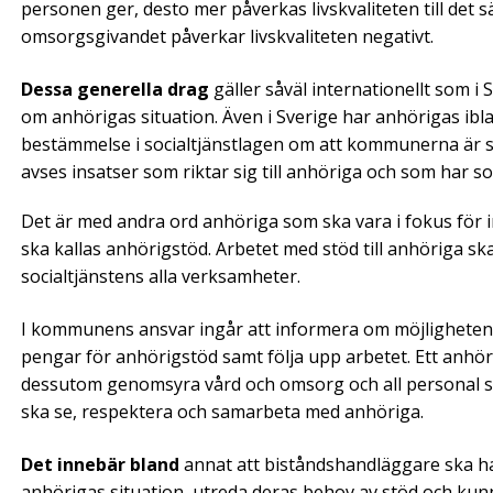
personen ger, desto mer påverkas livskvaliteten till det
omsorgsgivandet påverkar livskvaliteten negativt.
Dessa generella drag
gäller såväl internationellt som i
om anhörigas situation. Även i Sverige har anhörigas ib
bestämmelse i socialtjänstlagen om att kommunerna är sk
avses insatser som riktar sig till anhöriga och som har so
Det är med andra ord anhöriga som ska vara i fokus för i
ska kallas anhörigstöd. Arbetet med stöd till anhöriga sk
socialtjänstens alla verksamheter.
I kommunens ansvar ingår att informera om möjligheten a
pengar för anhörigstöd samt följa upp arbetet. Ett anhö
dessutom genomsyra vård och omsorg och all personal 
ska se, respektera och samarbeta med anhöriga.
Det innebär bland
annat att biståndshandläggare ska 
anhörigas situation, utreda deras behov av stöd och kun