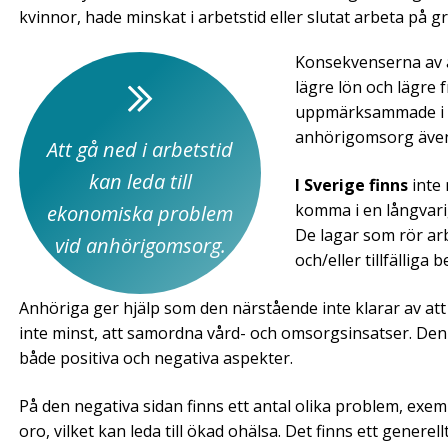
kvinnor, hade minskat i arbetstid eller slutat arbeta på
Konsekvenserna av at
lägre lön och lägre 
uppmärksammade i Sv
anhörigomsorg även 
Att gå ned i arbetstid
kan leda till
I Sverige finns
inte 
komma i en långvari
ekonomiska problem
De lagar som rör arb
vid anhörigomsorg.
och/eller tillfälliga 
Anhöriga ger hjälp som den närstående inte klarar av att
inte minst, att samordna vård- och omsorgsinsatser. D
både positiva och negativa aspekter.
På den negativa sidan finns ett antal olika problem, exemp
oro, vilket kan leda till ökad ohälsa. Det finns ett gener