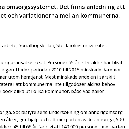
ska omsorgssystemet. Det finns anledning att
alitet och variationerna mellan kommunerna.
lt arbete, Socialhögskolan, Stockholms universitet.
igas insatser ökat. Personer 65 år eller äldre har blivit
lkningen. Under perioden 2010 till 2015 minskade däremot
er utom hemtjänst. Mest minskade andelen i särskilt
nstaterar att kommunerna inte tillgodoser äldres behov
er dock olika ut i olika kommuner, både vad gäller
nhöriga. Socialstyrelsens undersökning om anhörigomsorg
uxen ålder, ger hjälp, och att merparten av de anhöriga, 900
åldern 45 till 66 år fann vi att 140 000 personer, merparten