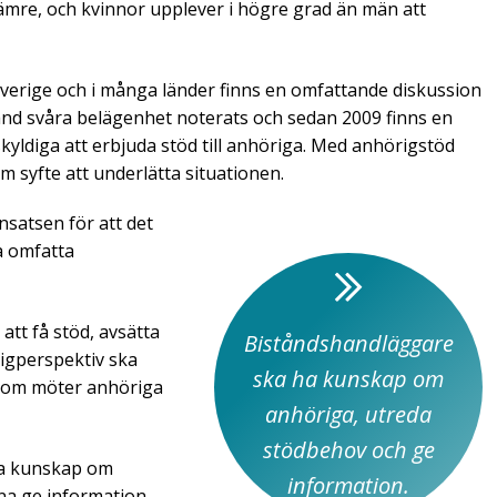
 sämre, och kvinnor upplever i högre grad än män att
 Sverige och i många länder finns en omfattande diskussion
land svåra belägenhet noterats och sedan 2009 finns en
yldiga att erbjuda stöd till anhöriga. Med anhörigstöd
m syfte att underlätta situationen.
nsatsen för att det
a omfatta
tt få stöd, avsätta
Biståndshandläggare
rigperspektiv ska
ska ha kunskap om
som möter anhöriga
anhöriga, utreda
stödbehov och ge
ha kunskap om
information.
na ge information