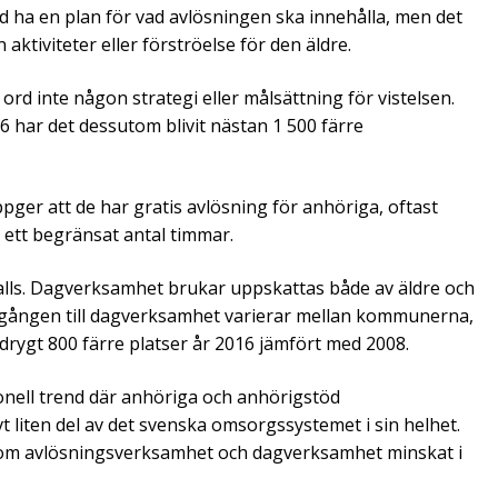
 ha en plan för vad avlösningen ska innehålla, men det
n aktiviteter eller förströelse för den äldre.
ord inte någon strategi eller målsättning för vistelsen.
 har det dessutom blivit nästan 1 500 färre
ger att de har gratis avlösning för anhöriga, oftast
 ett begränsat antal timmar.
 alls. Dagverksamhet brukar uppskattas både av äldre och
illgången till dagverksamhet varierar mellan kommunerna,
drygt 800 färre platser år 2016 jämfört med 2008.
onell trend där anhöriga och anhörigstöd
 liten del av det svenska omsorgssystemet i sin helhet.
en som avlösningsverksamhet och dagverksamhet minskat i