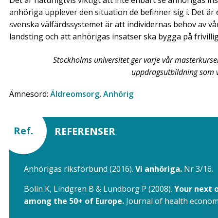
anhöriga upplever den situation de befinner sig i. Det är 
svenska välfärdssystemet är att individernas behov av v
landsting och att anhörigas insatser ska bygga på frivilli
Stockholms universitet ger varje vår masterkurse
uppdragsutbildning som v
Ämnesord:
Äldreomsorg
,
Anhörig
Ref.
REFERENSER
Anhörigas riksförbund (2016).
Vi anhöriga.
Nr 3/16.
Bolin K, Lindgren B & Lundborg P (2008).
Your next 
among the 50+ of Europe.
Journal of health economic