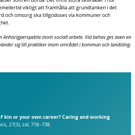
emellertid viktigt att framhålla att grundtanken i det
ård och omsorg ska tillgodoses via kommuner och
ghet.
n Anhörigperspektiv inom socialt arbete. Vid behov ges även en
änder sig till praktiker inom området i kommun och landsting.
of kin or your own career? Caring and working
s, 27(3), sid. 718–738.