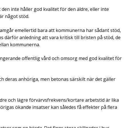
den inte håller god kvalitet för den äldre, eller inte
 är något stöd.
framgår emellertid bara att kommunerna har sådant stöd,
s därför anledning att vara kritisk till bristen på stöd, de
 mellan kommunerna.
ungerande offentlig vård och omsorg med god kvalitet för
ch deras anhöriga, men betonas särskilt när det gäller
dre och lägre förvärvsfrekvens/kortare arbetstid är lika
örigas ökande insatser kan således få effekter på flera
satser som en börda. Det finns stora skillnader i hur