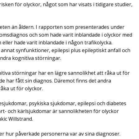
 risken för olyckor, något som har visats i tidigare studier,
rheten än åldern. I rapporten som presenterades under
omsdiagnos och som hade varit inblandade i olyckor med
ller hade varit inblandade i någon trafikolycka.
nat synfunktioner, epilepsi plus epileptiskt anfall och
dra kognitiva störningar.
tiva störningar har en lägre sannolikhet att råka ut för
 de har fått sin diagnos. Däremot finns det andra
åka ut för olyckor.
esjukdomar, psykiska sjukdomar, epilepsi och diabetes
ärt- och kärlsjukdomar är sannolikheten för olyckor
kic Willstrand.
er hur påverkade personerna var av sina diagnoser.