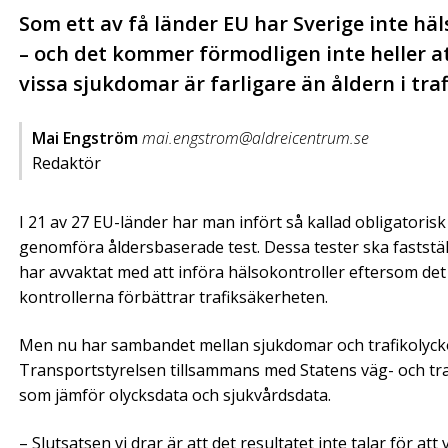
Som ett av få länder EU har Sverige inte häl
– och det kommer förmodligen inte heller a
vissa sjukdomar är farligare än åldern i traf
Mai Engström
mai.engstrom@aldreicentrum.se
Redaktör
I 21 av 27 EU-länder har man infört så kallad obligatorisk 
genomföra åldersbaserade test. Dessa tester ska fastställ
har avvaktat med att införa hälsokontroller eftersom det i
kontrollerna förbättrar trafiksäkerheten.
Men nu har sambandet mellan sjukdomar och trafikolyckor
Transportstyrelsen tillsammans med Statens väg- och tra
som jämför olycksdata och sjukvårdsdata.
– Slutsatsen vi drar är att det resultatet inte talar för a