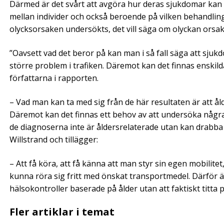
Därmed är det svårt att avgöra hur deras sjukdomar kan
mellan individer och också beroende på vilken behandling i
olycksorsaken undersökts, det vill säga om olyckan orsa
”Oavsett vad det beror på kan man i så fall säga att sjuk
större problem i trafiken. Däremot kan det finnas enskild
författarna i rapporten.
– Vad man kan ta med sig från de här resultaten är att ålde
Däremot kan det finnas ett behov av att undersöka några 
de diagnoserna inte är åldersrelaterade utan kan drabba
Willstrand och tillägger:
– Att få köra, att få känna att man styr sin egen mobilitet, 
kunna röra sig fritt med önskat transportmedel. Därför är 
hälsokontroller baserade på ålder utan att faktiskt titta 
Fler artiklar i temat