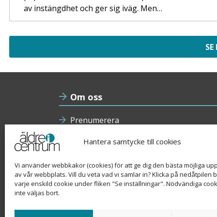
av instängdhet och ger sig iväg. Men…
SE
Om oss
Prenumerera
Nyhetsbrev
Hantera samtycke till cookies
Annonsera
Vi använder webbkakor (cookies) för att ge dig den bästa möjliga up
av vår webbplats. Vill du veta vad vi samlar in? Klicka på nedåtpilen 
Kakor (cookies)
varje enskild cookie under fliken "Se inställningar". Nödvändiga coo
inte väljas bort.
Personuppgiftspolicy