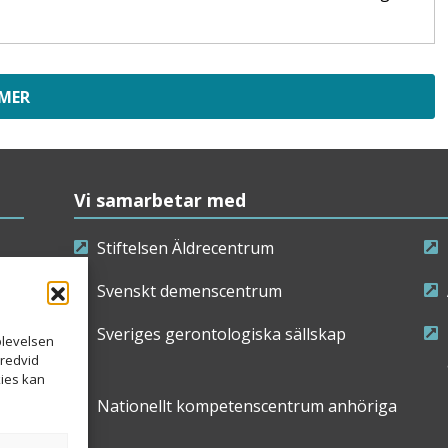
 MER
Vi samarbetar med
Stiftelsen Äldrecentrum
Svenskt demenscentrum
Sveriges gerontologiska sällskap
plevelsen
bredvid
kies kan
Nationellt kompetenscentrum anhöriga