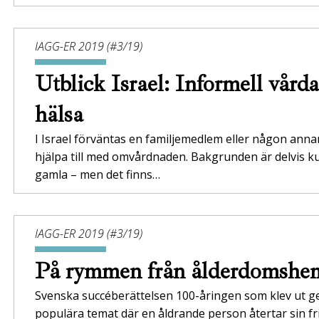
IAGG-ER 2019 (#3/19)
Utblick Israel: Informell vård
hälsa
I Israel förväntas en familjemedlem eller någon annan
hjälpa till med omvårdnaden. Bakgrunden är delvis kul
gamla – men det finns…
IAGG-ER 2019 (#3/19)
På rymmen från ålderdomsh
Svenska succéberättelsen 100-åringen som klev ut g
populära temat där en åldrande person återtar sin fri