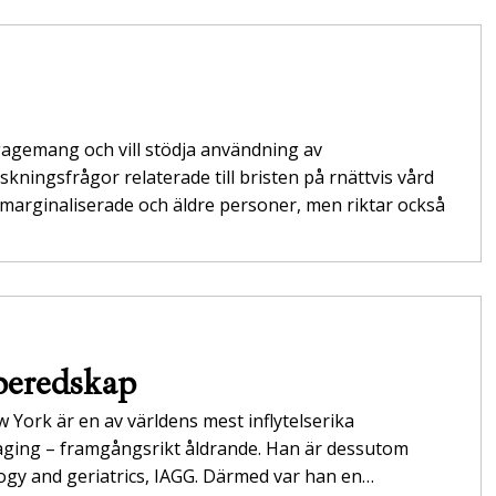
gagemang och vill stödja användning av
ingsfrågor relaterade till bristen på rnättvis vård
marginaliserade och äldre personer, men riktar också
eberedskap
 York är en av världens mest inflytelserika
aging – framgångsrikt åldrande. Han är dessutom
logy and geriatrics, IAGG. Därmed var han en…