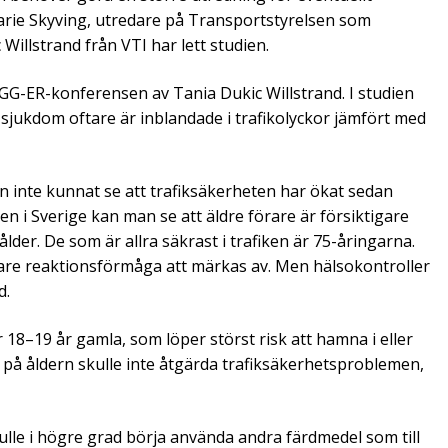
Marie Skyving, utredare på Transportstyrelsen som
illstrand från VTI har lett studien.
G-ER-konferensen av Tania Dukic Willstrand. I studien
 sjukdom oftare är inblandade i trafikolyckor jämfört med
n inte kunnat se att trafiksäkerheten har ökat sedan
en i Sverige kan man se att äldre förare är försiktigare
 ålder. De som är allra säkrast i trafiken är 75-åringarna.
are reaktionsförmåga att märkas av. Men hälsokontroller
d.
är 18–19 år gamla, som löper störst risk att hamna i eller
t på åldern skulle inte åtgärda trafiksäkerhetsproblemen,
kulle i högre grad börja använda andra färdmedel som till