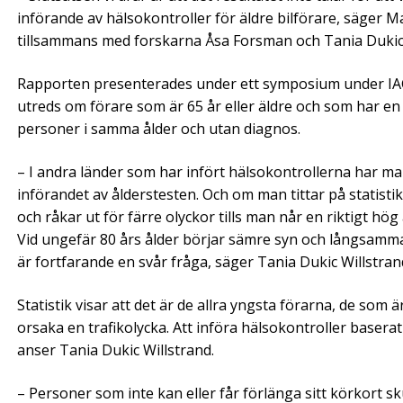
införande av hälsokontroller för äldre bilförare, säger 
tillsammans med forskarna Åsa Forsman och Tania Dukic W
Rapporten presenterades under ett symposium under IAG
utreds om förare som är 65 år eller äldre och som har en
personer i samma ålder och utan diagnos.
– I andra länder som har infört hälsokontrollerna har ma
införandet av ålderstesten. Och om man tittar på statistik
och råkar ut för färre olyckor tills man når en riktigt hög
Vid ungefär 80 års ålder börjar sämre syn och långsamm
är fortfarande en svår fråga, säger Tania Dukic Willstran
Statistik visar att det är de allra yngsta förarna, de som 
orsaka en trafikolycka. Att införa hälsokontroller basera
anser Tania Dukic Willstrand.
– Personer som inte kan eller får förlänga sitt körkort s