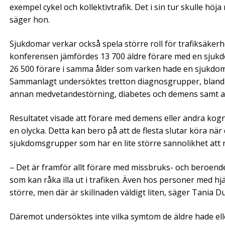
exempel cykel och kollektivtrafik. Det i sin tur skulle höja
säger hon.
Sjukdomar verkar också spela större roll för trafiksäke
konferensen jämfördes 13 700 äldre förare med en sjukd
26 500 förare i samma ålder som varken hade en sjukdom e
Sammanlagt undersöktes tretton diagnosgrupper, bland an
annan medvetandestörning, diabetes och demens samt an
Resultatet visade att förare med demens eller andra kogni
en olycka. Detta kan bero på att de flesta slutar köra när
sjukdomsgrupper som har en lite större sannolikhet att r
– Det är framför allt förare med missbruks- och beroend
som kan råka illa ut i trafiken. Även hos personer med hj
större, men där är skillnaden väldigt liten, säger Tania Du
Däremot undersöktes inte vilka symtom de äldre hade ell