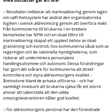
Vilka slutsatser går att dra?
– Resultaten indikerar att marknadisering genom lagen
om valfrihetssystem har ändrat den organisatoriska
logiken i svensk äldreomsorg genom att överföra makt
från kommunerna till brukarna. I en bredare
bemärkelse har NPM och en ökad tilltro till
marknadisering skapat ett upplevt behov av ökad
granskning och kontroll, hos kommunerna såväl som av
regeringen och de nationella myndigheterna, som
riskerar att underminera personalens
handlingsutrymme och autonomi. Dessa förändringar
har gjort det svårare för kommunerna att direkt
kontrollera och styra äldreomsorgens kvalitet –
åtminstone bland de privata utförarna – och har
samtidigt inneburit att brukarna själva får ett större
ansvar att säkerställa att den valda
omsorgsleverantören håller god kvalitet.
– För äldreomsorgens personal har den förändrade