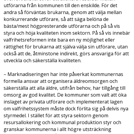
utförarna från kommunen till den enskilde. För det
andra så förväntas brukarna, genom att välja mellan
konkurrerande utförare, så att säga belöna de
bästa/mest högpresterande utförarna och på så vis
styra och höja kvaliteten inom sektorn. På så vis innebär
valfrihetsreformen inte bara en ny möjlighet eller
rättighet för brukarna att själva välja sin utförare, utan
också att de, åtminstone indirekt, görs ansvariga för att
utveckla och säkerställa kvaliteten.
– Marknadiseringen har inte påverkat kommunernas
formella ansvar att organisera äldreomsorgen och
säkerställa att alla äldre, utifrån behov, har tillgång till
omsorg av god kvalitet. De kommuner som valt att öka
inslaget av privata utförare och implementerat lagen
om valfrihetssystem måste dock förlita sig på delvis nya
styrmedel. I stället för att styra sektorn genom
resursallokering och kommunal produktion styr och
granskar kommunerna i allt högre utsträckning