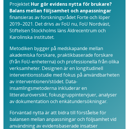
Projektet
Hur gör evidens nytta för brukare?
Balans mellan följsamhet och anpassningar
finansieras av forsknings­rådet Forte och löper
2019–2021. Det drivs av FoU nu, FoU Nordväst,
Stiftelsen Stockholms läns Äldrecentrum och
Karolinska institutet.
Metodiken bygger på medskapande mellan
akademiska forskare, praktikbaserade forskare
(från FoU-enheterna) och professionella från olika
verksamheter. Designen är en longitudinell
interventionsstudie med fokus på användbarheten
av interventionen/stödet. Data­
insamlingsmetoderna inkluderar en
litteraturöversikt, fokusgrupp­intervjuer, analyser
av dokumentation och enkätundersökningar.
Förväntad nytta är att bidra till förståelse för
balansen mellan anpassningar och följsamhet vid
användning av evidensbaserade insatser