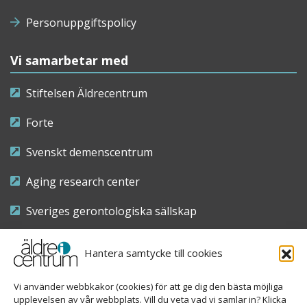
Personuppgiftspolicy
Vi samarbetar med
Stiftelsen Äldrecentrum
Forte
Svenskt demenscentrum
Aging research center
Sveriges gerontologiska sällskap
Riksföreningen för sjuksköterskor inom äldre- och
Hantera samtycke till cookies
demensvård
Vi använder webbkakor (cookies) för att ge dig den bästa möjliga
Nationellt kompetenscentrum anhöriga
upplevelsen av vår webbplats. Vill du veta vad vi samlar in? Klicka