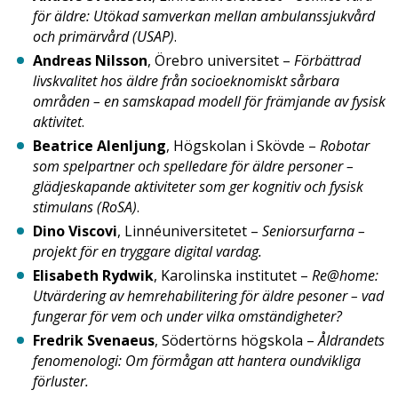
för äldre: Utökad samverkan mellan ambulanssjukvård
och primärvård (USAP)
.
Andreas Nilsson
, Örebro universitet –
Förbättrad
livskvalitet hos äldre från socioeknomiskt sårbara
områden – en samskapad modell för främjande av fysisk
aktivitet
.
Beatrice Alenljung
, Högskolan i Skövde –
Robotar
som spelpartner och spelledare för äldre personer –
glädjeskapande aktiviteter som ger kognitiv och fysisk
stimulans (RoSA)
.
Dino Viscovi
, Linnéuniversitetet –
Seniorsurfarna –
projekt för en tryggare digital vardag.
Elisabeth Rydwik
, Karolinska institutet –
Re@home:
Utvärdering av hemrehabilitering för äldre pesoner – vad
fungerar för vem och under vilka omständigheter?
Fredrik Svenaeus
, Södertörns högskola –
Åldrandets
fenomenologi: Om förmågan att hantera oundvikliga
förluster.