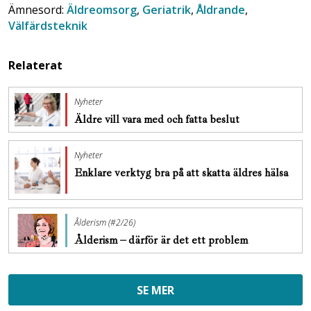
Ämnesord:
Äldreomsorg
,
Geriatrik
,
Åldrande
,
Välfärdsteknik
Relaterat
Nyheter
Äldre vill vara med och fatta beslut
Nyheter
Enklare verktyg bra på att skatta äldres hälsa
Ålderism (#2/26)
Ålderism – därför är det ett problem
SE MER