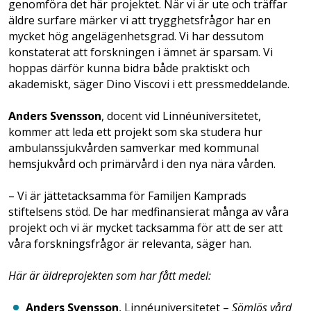
genomföra det här projektet. När vi är ute och träffar
äldre surfare märker vi att trygghetsfrågor har en
mycket hög angelägenhetsgrad. Vi har dessutom
konstaterat att forskningen i ämnet är sparsam. Vi
hoppas därför kunna bidra både praktiskt och
akademiskt, säger Dino Viscovi i ett pressmeddelande.
Anders Svensson
, docent vid Linnéuniversitetet,
kommer att leda ett projekt som ska studera hur
ambulanssjukvården samverkar med kommunal
hemsjukvård och primärvård i den nya nära vården.
– Vi är jättetacksamma för Familjen Kamprads
stiftelsens stöd. De har medfinansierat många av våra
projekt och vi är mycket tacksamma för att de ser att
våra forskningsfrågor är relevanta, säger han.
Här är äldreprojekten som har fått medel:
Anders Svensson
, Linnéuniversitetet –
Sömlös vård