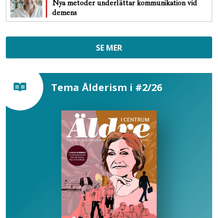
Nya metoder underlättar kommunikation vid
demens
SE MER
Tema Ålderism i #2/26