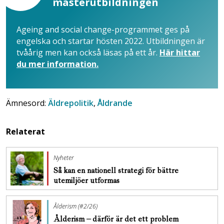
masterutbildningen
Ageing and social change-programmet ges på
engelska och startar hösten 2022. Utbildningen är
tvåårig men kan också läsas på ett år.
Här hittar
du mer information.
Ämnesord:
Äldrepolitik
,
Åldrande
Relaterat
Nyheter
Så kan en nationell strategi för bättre
utemiljöer utformas
Ålderism (#2/26)
Ålderism – därför är det ett problem