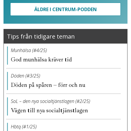
ÄLDRE I CENTRUM-PODDEN
Tips från tidigare teman
Munhälsa (#4/25)
God munhälsa kräver tid
Döden (#3/25)
Döden på spåren – förr och nu
SoL – den nya socialtjänstlagen (#2/25)
Vägen till nya socialtjänstlagen
Hbtq (#1/25)