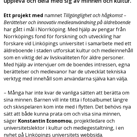
uppleva och dela med sig av minnen och kultur.
Ett projekt med
namnet
Tillgänglighet och hågkomst –
Berättelser och innovativ medieanvändning på äldreboende
har gått i mål i Norrköping. Med hjälp av pengar från
Norrköpings fond för forskning och utveckling har
forskare vid Linköpings universitet i samarbete med ett
äldreboende i staden utforskat kultur och medieinnehåll
som en viktig del av livskvaliteten för äldre personer.
Med hjälp av intervjuer om de boendes intressen, egna
berättelser och medievanor har de utvecklat tekniska
verktyg med innehåll som användarna själva kan välja.
– Många har inte kvar de vanliga sätten att berätta om
sina minnen. Barnen vill inte titta i fotoalbumet längre
och skivspelaren kom inte med i flytten. Det behövs nya
sätt att både kunna prata om och visa sina minnen,
säger
Konstantin Economou
, projektledare och
universitetslektor i kultur och mediegestaltning, i en
nyhet på Linköpings universitets webbsida.