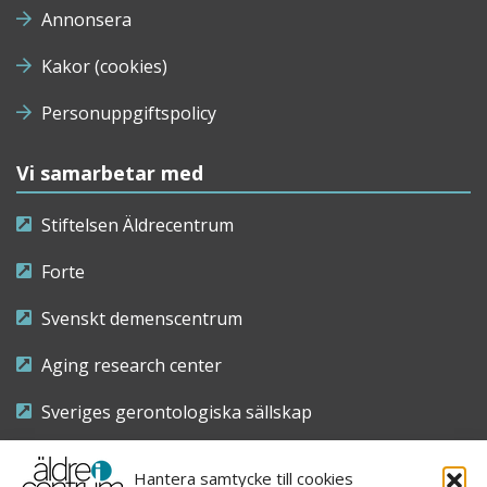
Annonsera
Kakor (cookies)
Personuppgiftspolicy
Vi samarbetar med
Stiftelsen Äldrecentrum
Forte
Svenskt demenscentrum
Aging research center
Sveriges gerontologiska sällskap
Riksföreningen för sjuksköterskor inom äldre- och
Hantera samtycke till cookies