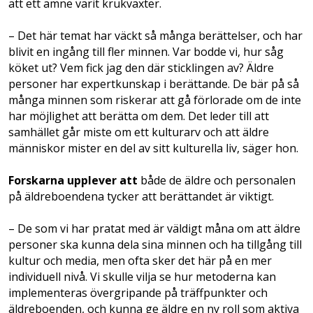
att ett ämne varit krukväxter.
– Det här temat har väckt så många berättelser, och har
blivit en ingång till fler minnen. Var bodde vi, hur såg
köket ut? Vem fick jag den där sticklingen av? Äldre
personer har expertkunskap i berättande. De bär på så
många minnen som riskerar att gå förlorade om de inte
har möjlighet att berätta om dem. Det leder till att
samhället går miste om ett kulturarv och att äldre
människor mister en del av sitt kulturella liv, säger hon.
Forskarna upplever att
både de äldre och personalen
på äldreboendena tycker att berättandet är viktigt.
– De som vi har pratat med är väldigt måna om att äldre
personer ska kunna dela sina minnen och ha tillgång till
kultur och media, men ofta sker det här på en mer
individuell nivå. Vi skulle vilja se hur metoderna kan
implementeras övergripande på träffpunkter och
äldreboenden, och kunna ge äldre en ny roll som aktiva