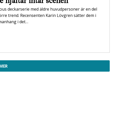
e hjältar intar scenen
lous deckarserie med äldre huvudpersoner är en del
örre trend. Recensenten Karin Lövgren sätter dem i
manhang i det…
 MER