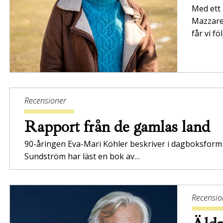
Med ett 
Mazzarel
får vi f
Recensioner
Rapport från de gamlas land
90-åringen Eva-Mari Köhler beskriver i dagboksform h
Sundström har läst en bok av…
Recensio