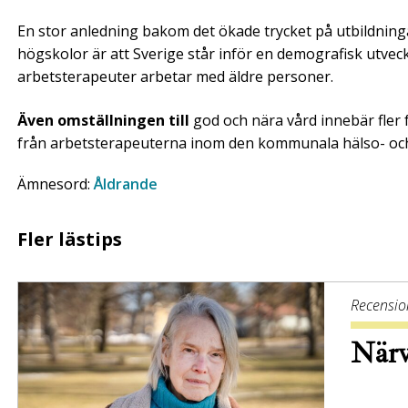
En stor anledning bakom det ökade trycket på utbildninga
högskolor är att Sverige står inför en demografisk utve
arbetsterapeuter arbetar med äldre personer.
Även omställningen till
god och nära vård innebär fler
från arbetsterapeuterna inom den kommunala hälso- och
Ämnesord:
Åldrande
Fler lästips
Recensio
Närv