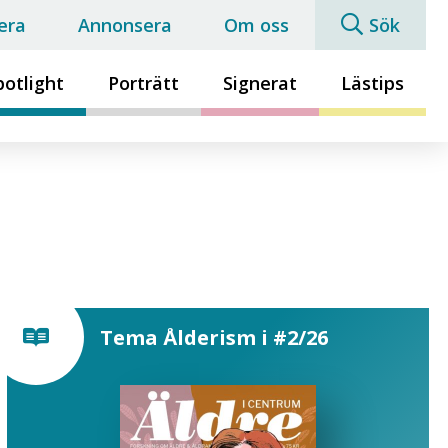
era
Annonsera
Om oss
Sök
potlight
Porträtt
Signerat
Lästips
Tema Ålderism i #2/26