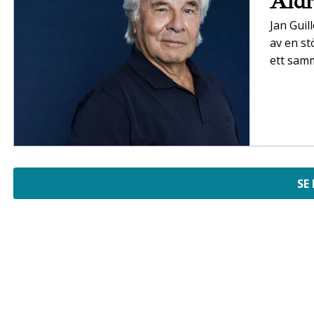
Äldr
Jan Guil
av en st
ett sam
SE