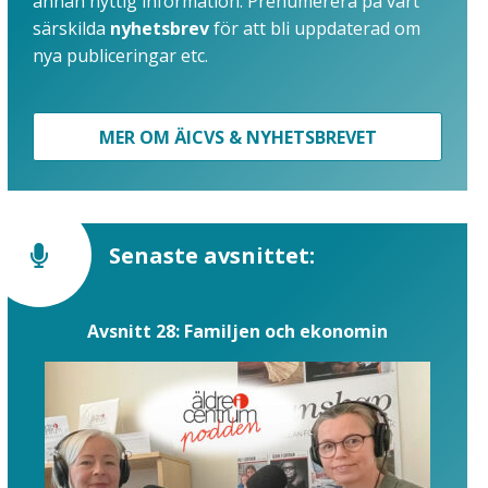
annan nyttig information. Prenumerera på vårt
särskilda
nyhetsbrev
för att bli uppdaterad om
nya publiceringar etc.
MER OM ÄICVS & NYHETSBREVET
Senaste avsnittet:
Avsnitt 28: Familjen och ekonomin