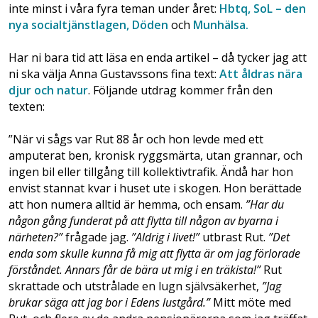
inte minst i våra fyra teman under året:
Hbtq,
SoL – den
nya socialtjänstlagen,
Döden
och
Munhälsa.
Har ni bara tid att läsa en enda artikel – då tycker jag att
ni ska välja Anna Gustavssons fina text:
Att åldras nära
djur och natur
. Följande utdrag kommer från den
texten:
”När vi sågs var Rut 88 år och hon levde med ett
amputerat ben, kronisk ryggsmärta, utan grannar, och
ingen bil eller tillgång till kollektivtrafik. Ändå har hon
envist stannat kvar i huset ute i skogen. Hon berättade
att hon numera alltid är hemma, och ensam.
”Har du
någon gång funderat på att flytta till någon av byarna i
närheten?”
frågade jag.
”Aldrig i livet!”
utbrast Rut.
”Det
enda som skulle kunna få mig att flytta är om jag förlorade
förståndet. Annars får de bära ut mig i en träkista!”
Rut
skrattade och utstrålade en lugn självsäkerhet,
”Jag
brukar säga att jag bor i Edens lustgård.
”
Mitt möte med