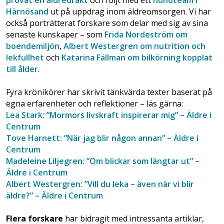
Härnösand
ut på uppdrag inom äldreomsorgen. Vi har
också porträtterat forskare som delar med sig av sina
senaste kunskaper – som
Frida Nordeström om
boendemiljön
,
Albert Westergren om nutrition och
lekfullhet
och
Katarina Fällman om bilkörning kopplat
till ålder
.
Fyra krönikörer har skrivit tänkvärda texter baserat på
egna erfarenheter och reflektioner – läs gärna:
Lea Stark: ”Mormors livskraft inspirerar mig” – Äldre i
Centrum
Tove Harnett: ”När jag blir någon annan” – Äldre i
Centrum
Madeleine Liljegren: ”Om blickar som längtar ut” –
Äldre i Centrum
Albert Westergren: ”Vill du leka – även när vi blir
äldre?” – Äldre i Centrum
Flera forskare
har bidragit med intressanta artiklar,