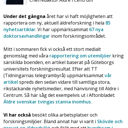
Under det gångna
året har vi haft möjligheten att
rapportera om ny, aktuell äldreforskning i hela
85
nyhetsartiklar
. Vi har uppmärksammat
67 nya
doktorsavhandlingar
inom forskningsområdet.
Mitt i sommaren fick vi också ett stort medialt
genomslag med våra
rapportering om utemiljöer
kring
särskilda boenden, en artikel baserat på Göteborgs
universitets forskningsresultat. Efter att TT
(Tidningarnas telegrambyrå) uppmärksammat
vår
artikel
spreds den sedan vidare till samtliga stora,
rikstäckande nyhetsmedier, med hänvisning till Äldre i
Centrum. Så här såg det exempelvis ut i Aftonbladet:
Äldre svenskar tvingas stanna inomhus
.
Vi har också
besökt olika arbetsplatser och
forskningsmiljöer. Bland annat har vi varit i
Skövde och
provat en äldredräkt
och följt med ett
hundteam i