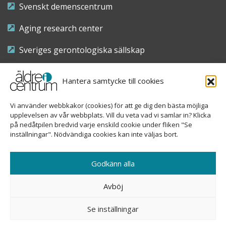
Svenskt demenscentrum
Aging research center
Sveriges gerontologiska sällskap
Riksföreningen för sjuksköterskor inom äldre- och
Hantera samtycke till cookies
demensvård
Vi använder webbkakor (cookies) för att ge dig den bästa möjliga
Nationellt kompetenscentrum anhöriga
upplevelsen av vår webbplats. Vill du veta vad vi samlar in? Klicka
på nedåtpilen bredvid varje enskild cookie under fliken "Se
inställningar". Nödvändiga cookies kan inte väljas bort.
Copyright © 2026 Äldre i centrum
Godkänn alla
Sveavägen 155, 113 46 Stockholm
Avböj
08-690 58 84
Se inställningar
info@aldreicentrum.se