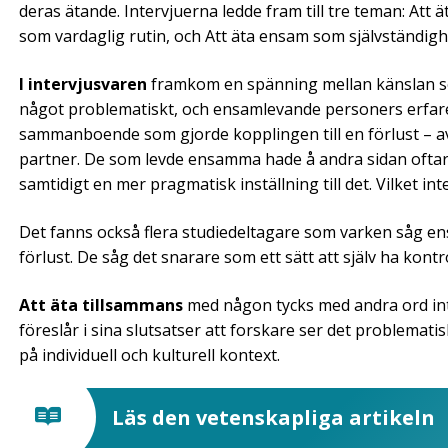
deras ätande. Intervjuerna ledde fram till tre teman: Att
som vardaglig rutin, och Att äta ensam som självständigh
I intervjusvaren
framkom en spänning mellan känslan s
något problematiskt, och ensamlevande personers erfare
sammanboende som gjorde kopplingen till en förlust – av 
partner. De som levde ensamma hade å andra sidan ofta
samtidigt en mer pragmatisk inställning till det. Vilket in
Det fanns också flera studiedeltagare som varken såg e
förlust. De såg det snarare som ett sätt att själv ha kontr
Att äta tillsammans
med någon tycks med andra ord inte
föreslår i sina slutsatser att forskare ser det problemat
på individuell och kulturell kontext.
Läs den vetenskapliga artikeln