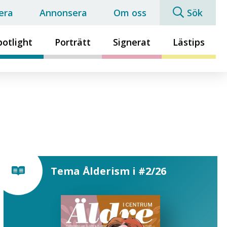
era
Annonsera
Om oss
Sök
potlight
Porträtt
Signerat
Lästips
Tema Ålderism i #2/26