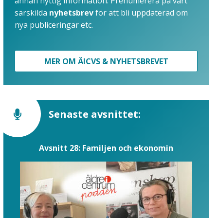
annan nyttig information. Prenumerera på vårt
särskilda
nyhetsbrev
för att bli uppdaterad om
nya publiceringar etc.
MER OM ÄICVS & NYHETSBREVET
Senaste avsnittet:
Avsnitt 28: Familjen och ekonomin