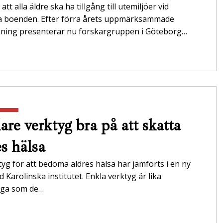
att alla äldre ska ha tillgång till utemiljöer vid
da boenden. Efter förra årets uppmärksammade
gning presenterar nu forskargruppen i Göteborg…
are verktyg bra på att skatta
es hälsa
tyg för att bedöma äldres hälsa har jämförts i en ny
id Karolinska institutet. Enkla verktyg är lika
tliga som de…