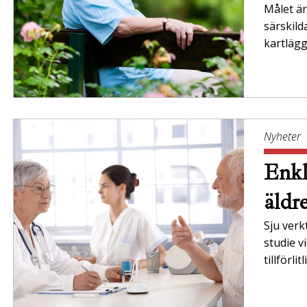
Målet är 
särskil
kartläg
Nyheter
Enkl
äldr
Sju verk
studie v
tillförli