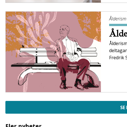
Ålderism
Ålde
Ålderism
deltaga
Fredrik 
SE
Fler nyheter