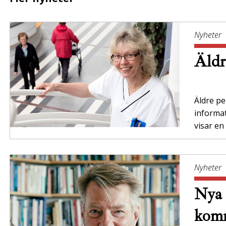
Nyheter
Äldr
Äldre per
informa
visar en
Nyheter
Nya 
komm