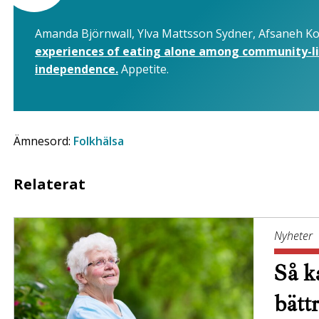
Amanda Björnwall, Ylva Mattsson Sydner, Afsaneh K
experiences of eating alone among community-liv
independence.
Appetite.
Ämnesord:
Folkhälsa
Relaterat
Nyheter
Så ka
bätt