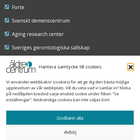
Forte
Svenskt demenscentrum
Aging research center
Sveriges gerontologiska sällskap
Riksföreningen för sjuksköterskor inom äldre- och
Hantera samtycke till cookies
demensvård
Vi använder webbkakor (cookies) för att ge dig den bästa möjliga
Nationellt kompetenscentrum anhöriga
upplevelsen av vår webbplats. Vill du veta vad vi samlar in? Klicka
på nedåtpilen bredvid varje enskild cookie under fliken "Se
inställningar". Nödvändiga cookies kan inte väljas bort.
Copyright © 2026 Äldre i centrum
Godkänn alla
Sveavägen 155, 113 46 Stockholm
Avböj
08-690 58 84