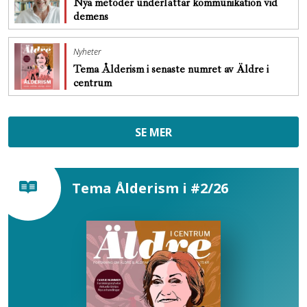
Nya metoder underlättar kommunikation vid
demens
Nyheter
Tema Ålderism i senaste numret av Äldre i
centrum
SE MER
Tema Ålderism i #2/26