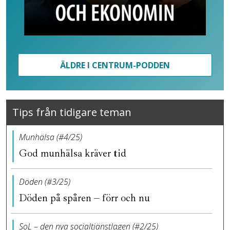
ÄLDRE I CENTRUM-PODDEN
Tips från tidigare teman
Munhälsa (#4/25)
God munhälsa kräver tid
Döden (#3/25)
Döden på spåren – förr och nu
SoL – den nya socialtjänstlagen (#2/25)