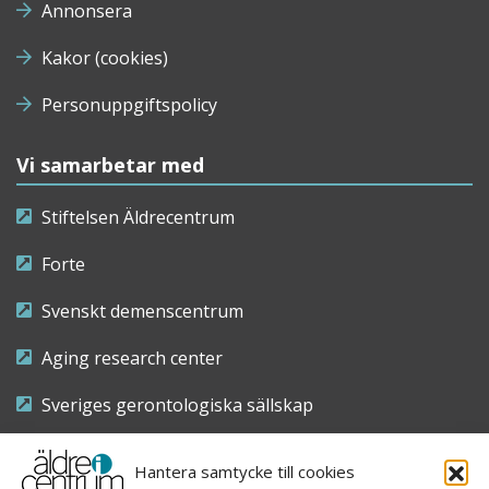
Annonsera
Kakor (cookies)
Personuppgiftspolicy
Vi samarbetar med
Stiftelsen Äldrecentrum
Forte
Svenskt demenscentrum
Aging research center
Sveriges gerontologiska sällskap
Riksföreningen för sjuksköterskor inom äldre- och
Hantera samtycke till cookies
demensvård