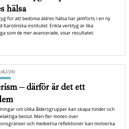
es hälsa
tyg för att bedöma äldres hälsa har jämförts i en ny
id Karolinska institutet. Enkla verktyg är lika
itliga som de mer avancerade, visar resultatet.
 (#2/26)
rism – därför är det ett
blem
lningar om olika åldersgrupper kan skapa hinder och
l felaktiga beslut. Men fler möten över
ionsgränser och medvetna reflektioner kan motverka