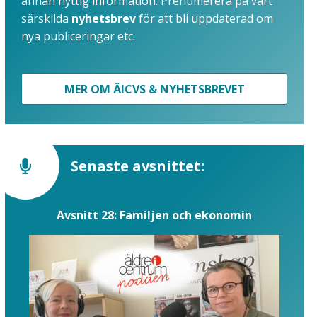
annan nyttig information. Prenumerera på vårt
särskilda
nyhetsbrev
för att bli uppdaterad om
nya publiceringar etc.
MER OM ÄICVS & NYHETSBREVET
Senaste avsnittet:
Avsnitt 28: Familjen och ekonomin