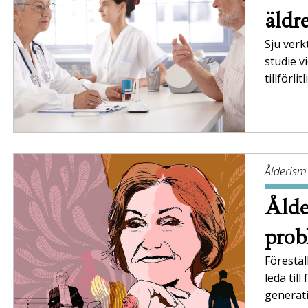
äldr
Sju verk
studie v
tillförl
Ålderism
Ålde
pro
Förestäl
leda til
generat