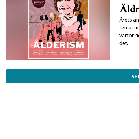
Äldr
Årets an
tema om 
varför d
det.
SE