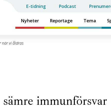
E-tidning
Podcast
Prenumer
Nyheter
Reportage
Tema
S
 när vi åldras
er sämre immunförsvar