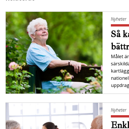
Nyheter
Så ka
bätt
Målet är 
särskil
kartläg
nationel
uppdrag”
Nyheter
Enkl