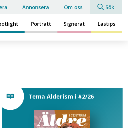
era
Annonsera
Om oss
Sök
potlight
Porträtt
Signerat
Lästips
Tema Ålderism i #2/26