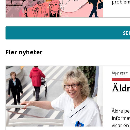
problem
SE
Fler nyheter
Nyheter
Äldr
Äldre per
informa
visar en