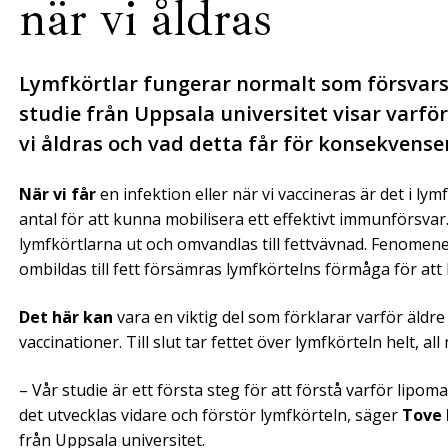
när vi åldras
Lymfkörtlar fungerar normalt som försvars
studie från Uppsala universitet visar varför
vi åldras och vad detta får för konsekvens
När vi får
en infektion eller när vi vaccineras är det i l
antal för att kunna mobilisera ett effektivt immunförsvar
lymfkörtlarna ut och omvandlas till fettvävnad. Fenomenet
ombildas till fett försämras lymfkörtelns förmåga för at
Det här kan
vara en viktig del som förklarar varför äldr
vaccinationer. Till slut tar fettet över lymfkörteln helt, a
– Vår studie är ett första steg för att förstå varför lipoma
det utvecklas vidare och förstör lymfkörteln, säger
Tove
från Uppsala universitet.