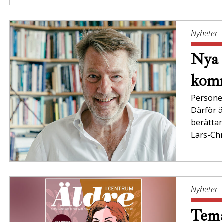
Nyheter
Nya 
komm
Persone
Därför ä
berättar
Lars-Chr
Nyheter
Tema