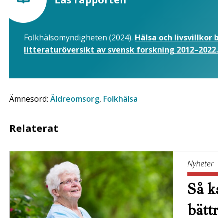
Folkhälsomyndigheten (2024).
Hälsa och livsvillkor
litteraturöversikt av svensk forskning 2012–2022.
Ämnesord:
Äldreomsorg
,
Folkhälsa
Relaterat
Nyheter
Så ka
bätt