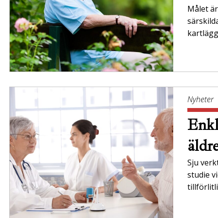
Målet är 
särskil
kartläg
Nyheter
Enkl
äldr
Sju verk
studie v
tillförli