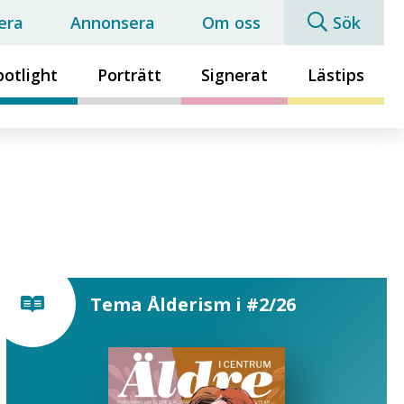
era
Annonsera
Om oss
Sök
potlight
Porträtt
Signerat
Lästips
Tema Ålderism i #2/26