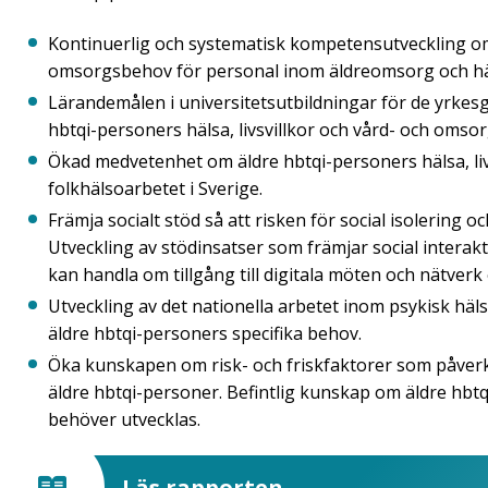
Kontinuerlig och systematisk kompetensutveckling om ä
omsorgsbehov för personal inom äldreomsorg och häl
Lärandemålen i universitetsutbildningar för de yrke
hbtqi-personers hälsa, livsvillkor och vård- och omso
Ökad medvetenhet om äldre hbtqi-personers hälsa, li
folkhälsoarbetet i Sverige.
Främja socialt stöd så att risken för social isolering 
Utveckling av stödinsatser som främjar social interakti
kan handla om tillgång till digitala möten och nätverk
Utveckling av det nationella arbetet inom psykisk häl
äldre hbtqi-personers specifika behov.
Öka kunskapen om risk- och friskfaktorer som påverk
äldre hbtqi-personer. Befintlig kunskap om äldre hbtq
behöver utvecklas.
Läs rapporten