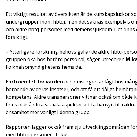
Ett viktigt resultat av översikten är de kunskapsluckor 
undergrupper inom hbtqi, men det saknas exempelvis om 
och äldre hbtq-personer med demenssjukdom. Det finns oc
försiktigt.
– Ytterligare forskning behövs gällande äldre hbtq-perso
gruppen öka hos berörd personal, säger utredaren
Mika
Folkhälsomyndighetens hemsida.
Förtroendet för vården
och omsorgen är lågt hos många
beroende av deras insatser, och att få ett dåligt bemötan
kompetens. Äldre transpersoner vittnar också om både 
finns också olika sociala aspekter att ta hänsyn till i äldr
ensamhet mer vanligt i denna grupp.
Rapporten lägger också fram sju utvecklingsområden för 
med hbtqi-personer i fokus.