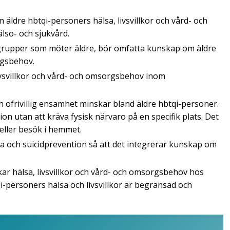
ldre hbtqi-personers hälsa, livsvillkor och vård- och
so- och sjukvård.
sgrupper som möter äldre, bör omfatta kunskap om äldre
rgsbehov.
vsvillkor och vård- och omsorgsbehov inom
och ofrivillig ensamhet minskar bland äldre hbtqi-personer.
on utan att kräva fysisk närvaro på en specifik plats. Det
 eller besök i hemmet.
sa och suicidprevention så att det integrerar kunskap om
ar hälsa, livsvillkor och vård- och omsorgsbehov hos
i-personers hälsa och livsvillkor är begränsad och