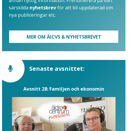
annan nyttig information. Prenumerera på vårt
särskilda
nyhetsbrev
för att bli uppdaterad om
nya publiceringar etc.
MER OM ÄICVS & NYHETSBREVET
Senaste avsnittet:
Avsnitt 28: Familjen och ekonomin