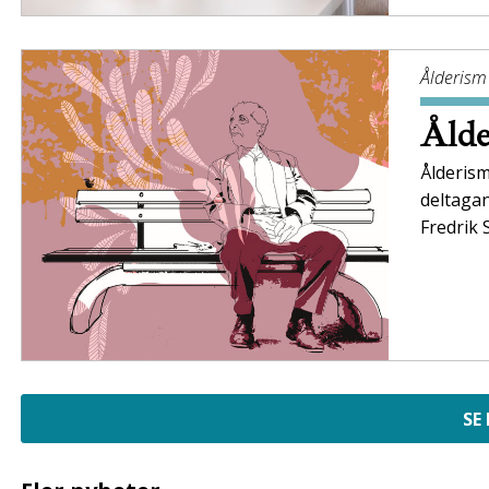
Ålderism
Ålde
Ålderism
deltaga
Fredrik 
SE