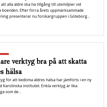
att alla äldre ska ha tillgång till utemiljöer vid
da boenden. Efter förra årets uppmärksammade
gning presenterar nu forskargruppen i Göteborg…
are verktyg bra på att skatta
es hälsa
tyg för att bedöma äldres hälsa har jämförts i en ny
id Karolinska institutet. Enkla verktyg är lika
tliga som de…