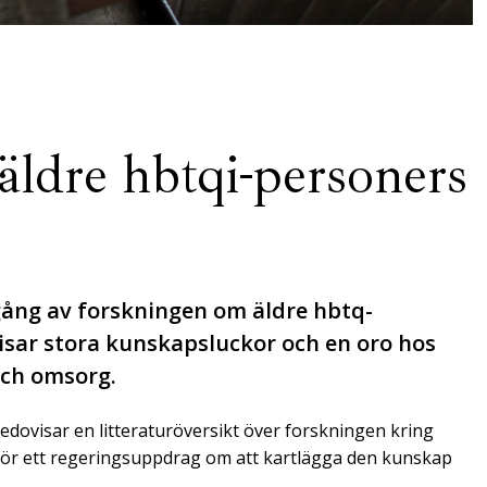
ldre hbtqi-personers
ång av forskningen om äldre hbtq-
visar stora kunskapsluckor och en oro hos
och omsorg.
edovisar en litteraturöversikt över forskningen kring
illhör ett regeringsuppdrag om att kartlägga den kunskap