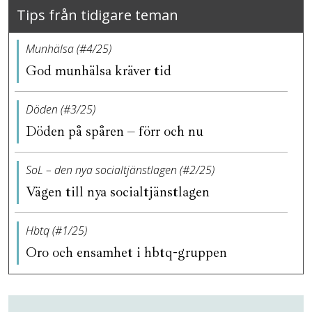
Tips från tidigare teman
Munhälsa (#4/25)
God munhälsa kräver tid
Döden (#3/25)
Döden på spåren – förr och nu
SoL – den nya socialtjänstlagen (#2/25)
Vägen till nya socialtjänstlagen
Hbtq (#1/25)
Oro och ensamhet i hbtq-gruppen