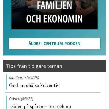
ÄLDRE I CENTRUM-PODDEN
Tips från tidigare teman
Munhälsa (#4/25)
God munhälsa kräver tid
Döden (#3/25)
Döden på spåren – förr och nu