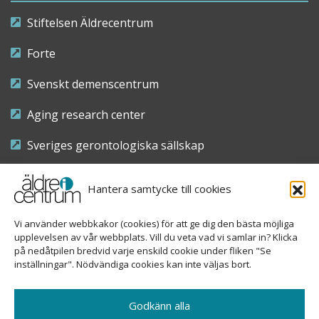
Stiftelsen Äldrecentrum
Forte
Svenskt demenscentrum
Aging research center
Sveriges gerontologiska sällskap
Riksföreningen för sjuksköterskor inom äldre- och
Hantera samtycke till cookies
demensvård
Vi använder webbkakor (cookies) för att ge dig den bästa möjliga
Nationellt kompetenscentrum anhöriga
upplevelsen av vår webbplats. Vill du veta vad vi samlar in? Klicka
på nedåtpilen bredvid varje enskild cookie under fliken "Se
inställningar". Nödvändiga cookies kan inte väljas bort.
Copyright © 2026 Äldre i centrum
Godkänn alla