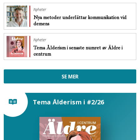
Nyheter
Nya metoder underlättar kommunikation vid
demens
Nyheter
Tema Ålderism i senaste numret av Äldre i
centrum
SE MER
Tema Ålderism i #2/26