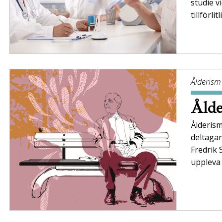
studie v
tillförl
Ålderism
Ålde
Ålderism
deltaga
Fredrik 
uppleva 