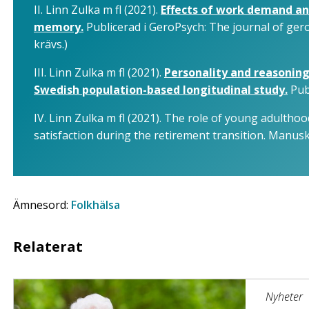
II. Linn Zulka m fl (2021).
Effects of work demand and
memory.
Publicerad i GeroPsych: The journal of ger
krävs.)
III. Linn Zulka m fl (2021).
Personality and reasoning
Swedish population-based longitudinal study.
Publ
IV. Linn Zulka m fl (2021). The role of young adulthood
satisfaction during the retirement transition. Manusk
Ämnesord:
Folkhälsa
Relaterat
Nyheter