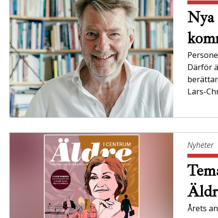
Nya 
komm
Persone
Därför ä
berättar
Lars-Chr
Nyheter
Tema
Äldr
Årets an