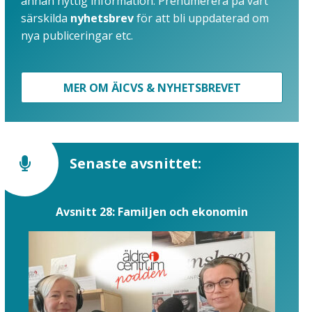
annan nyttig information. Prenumerera på vårt
särskilda
nyhetsbrev
för att bli uppdaterad om
nya publiceringar etc.
MER OM ÄICVS & NYHETSBREVET
Senaste avsnittet:
Avsnitt 28: Familjen och ekonomin