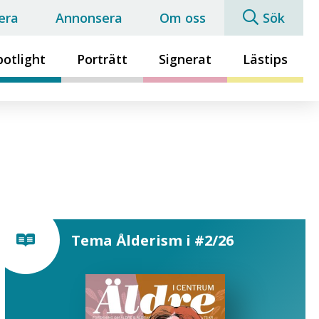
era
Annonsera
Om oss
Sök
potlight
Porträtt
Signerat
Lästips
Tema Ålderism i #2/26