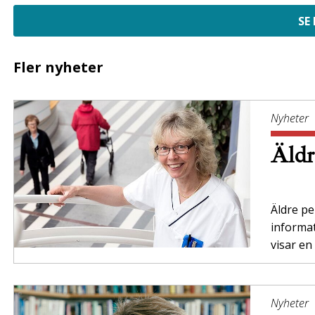
SE
Fler nyheter
Nyheter
Äldr
Äldre per
informa
visar en
Nyheter