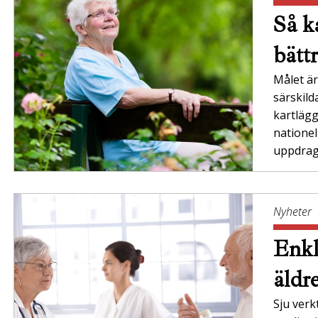
Så ka
bätt
Målet är 
särskil
kartläg
nationel
uppdrag”
Nyheter
Enkl
äldr
Sju verk